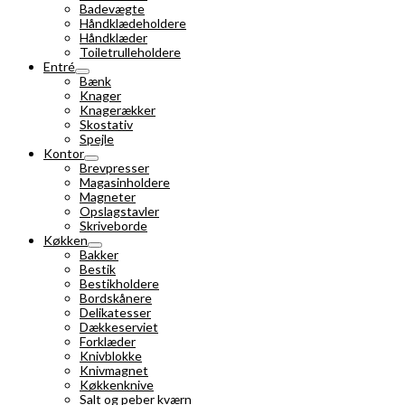
Badevægte
Håndklædeholdere
Håndklæder
Toiletrulleholdere
Entré
Bænk
Knager
Knagerækker
Skostativ
Spejle
Kontor
Brevpresser
Magasinholdere
Magneter
Opslagstavler
Skriveborde
Køkken
Bakker
Bestik
Bestikholdere
Bordskånere
Delikatesser
Dækkeserviet
Forklæder
Knivblokke
Knivmagnet
Køkkenknive
Salt og peber kværn