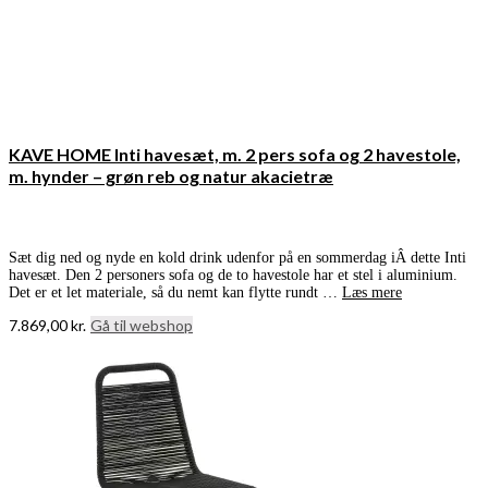
KAVE HOME Inti havesæt, m. 2 pers sofa og 2 havestole,
m. hynder – grøn reb og natur akacietræ
Sæt dig ned og nyde en kold drink udenfor på en sommerdag iÂ dette Inti
havesæt. Den 2 personers sofa og de to havestole har et stel i aluminium.
Det er et let materiale, så du nemt kan flytte rundt …
Læs mere
7.869,00
kr.
Gå til webshop