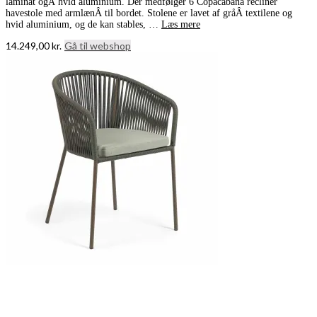
laminat ogÂ hvid aluminium. Der medfølger 6 Copacabana recliner
havestole med armlænÂ til bordet. Stolene er lavet af gråÂ textilene og
hvid aluminium, og de kan stables, …
Læs mere
14.249,00
kr.
Gå til webshop