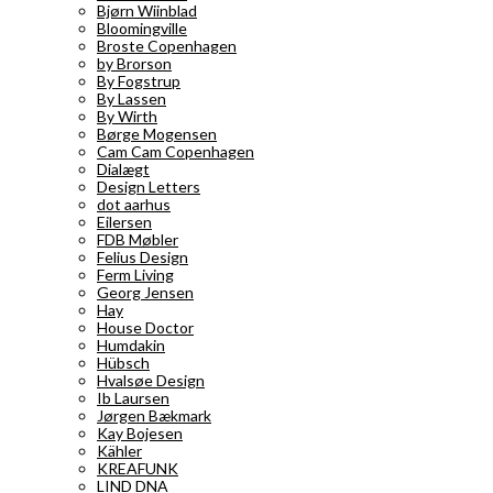
Bjørn Wiinblad
Bloomingville
Broste Copenhagen
by Brorson
By Fogstrup
By Lassen
By Wirth
Børge Mogensen
Cam Cam Copenhagen
Dialægt
Design Letters
dot aarhus
Eilersen
FDB Møbler
Felius Design
Ferm Living
Georg Jensen
Hay
House Doctor
Humdakin
Hübsch
Hvalsøe Design
Ib Laursen
Jørgen Bækmark
Kay Bojesen
Kähler
KREAFUNK
LIND DNA