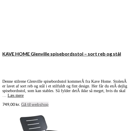
KAVE HOME Glenville spisebordsstol – sort reb og stål
Denne stilrene Glenville spisebordsstol kommerÂ fra Kave Home. StolenÂ
er lavet af sort reb og stål i et stilfuldt og fint design. Her får du enÂ dejlig
spisebordsstol, som kan stables. Så fylder detÂ ikke så meget, hvis du skal
…
Læs mere
749,00
kr.
Gå til webshop