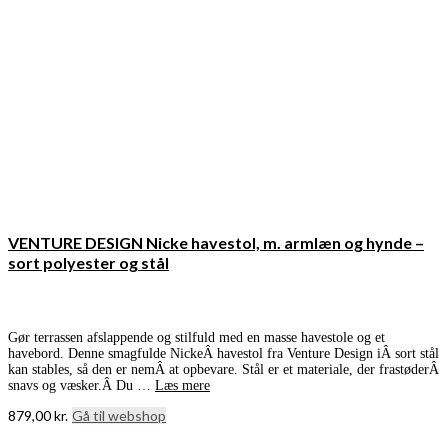
VENTURE DESIGN Nicke havestol, m. armlæn og hynde –
sort polyester og stål
Gør terrassen afslappende og stilfuld med en masse havestole og et
havebord. Denne smagfulde NickeÂ havestol fra Venture Design iÂ sort stål
kan stables, så den er nemÂ at opbevare. Stål er et materiale, der frastøderÂ
snavs og væsker.Â Du …
Læs mere
879,00
kr.
Gå til webshop