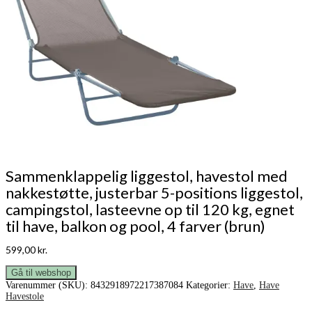
Sammenklappelig liggestol, havestol med
nakkestøtte, justerbar 5-positions liggestol,
campingstol, lasteevne op til 120 kg, egnet
til have, balkon og pool, 4 farver (brun)
599,00
kr.
Gå til webshop
Varenummer (SKU):
8432918972217387084
Kategorier:
Have
,
Have
Havestole