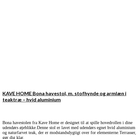
KAVE HOME Bona havestol, m. stofhynde og armlæn i
teaktræ – hvid aluminium
Bona havestolen fra Kave Home er designet til at spille hovedrollen i dine
udendørs øjeblikke.Denne stol er lavet med udendørs egnet hvid aluminium
og naturfarvet teak, der er modstandsdygtigt over for elementerne.Terrasser,
gør dig klar.