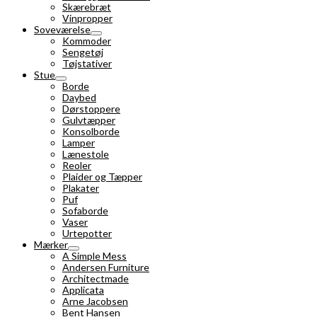
Skærebræt
Vinpropper
Soveværelse
Kommoder
Sengetøj
Tøjstativer
Stue
Borde
Daybed
Dørstoppere
Gulvtæpper
Konsolborde
Lamper
Lænestole
Reoler
Plaider og Tæpper
Plakater
Puf
Sofaborde
Vaser
Urtepotter
Mærker
A Simple Mess
Andersen Furniture
Architectmade
Applicata
Arne Jacobsen
Bent Hansen