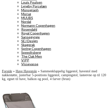
Louis Poulsen
Lyngby Porcelæn
Monograph
Morsø
MUUBS
Nordal
Normann Copenhagen
Rosendahl
Royal Copenhagen
Sansegynge
SEJ Design
Skagerak
Spring Copenhagen
Speedtsberg
The Oak Men
VIPP
Vissevasse
Forside
»
Have Havestole
»
Sammenklappelig liggestol, havestol med
nakkestøtte, justerbar 5-positions liggestol, campingstol, lasteevne op til 120
kg, egnet til have, balkon og pool, 4 farver (brun)