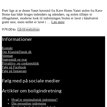
Prøv lige at se denne Yanet havestol fra Kave Home.Yanet stolen fra Kave
Home kan både bruges indendørs og udendørs, og stolen tilføjer et
tilbagelænet, moderne look til indretningen.Stolen er lavet i håndvævet
grønt snor, mens stellet er lavet i …
Læs mere
979,00
kr.
Gå til webshop
Informationer
Kontakt
Om KlassiskDansk.dk
Sitemap
Spørgsmål og svar
Privatlivs- og cookiepolitik
Følg på Facebook
Følg på Instagram
Følg med på sociale medier
Artikler om boligindretning
Hvad er minimalistisk indretning?
Din personlige indretning