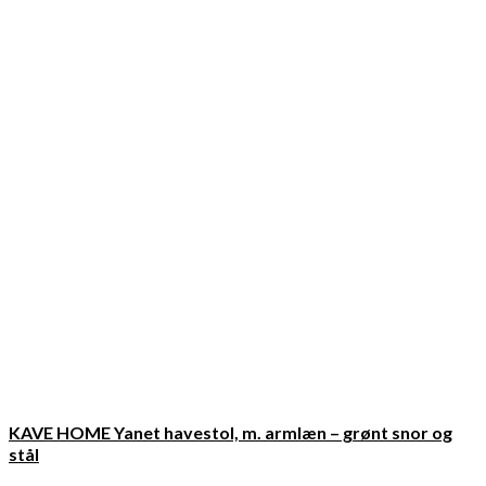
KAVE HOME Yanet havestol, m. armlæn – grønt snor og
stål