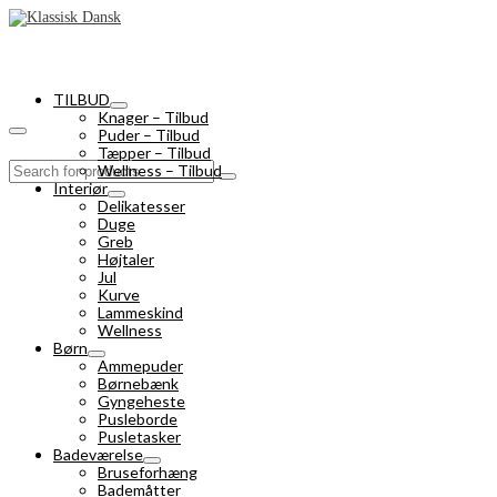
TILBUD
Knager – Tilbud
Puder – Tilbud
Tæpper – Tilbud
Search
Wellness – Tilbud
for:
Interiør
Delikatesser
Duge
Greb
Højtaler
Jul
Kurve
Lammeskind
Wellness
Børn
Ammepuder
Børnebænk
Gyngeheste
Pusleborde
Pusletasker
Badeværelse
Bruseforhæng
Bademåtter