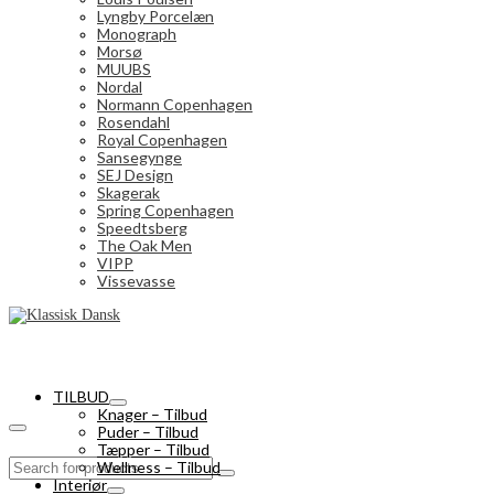
Lyngby Porcelæn
Monograph
Morsø
MUUBS
Nordal
Normann Copenhagen
Rosendahl
Royal Copenhagen
Sansegynge
SEJ Design
Skagerak
Spring Copenhagen
Speedtsberg
The Oak Men
VIPP
Vissevasse
TILBUD
Knager – Tilbud
Puder – Tilbud
Tæpper – Tilbud
Search
Wellness – Tilbud
for:
Interiør