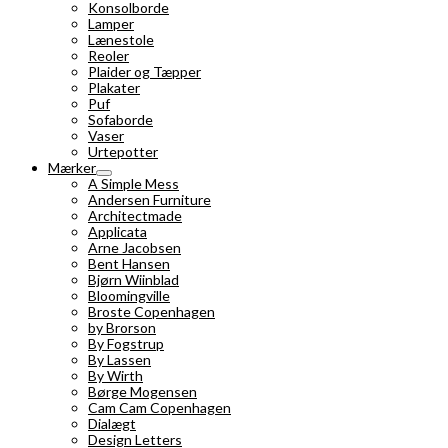
Konsolborde
Lamper
Lænestole
Reoler
Plaider og Tæpper
Plakater
Puf
Sofaborde
Vaser
Urtepotter
Mærker
A Simple Mess
Andersen Furniture
Architectmade
Applicata
Arne Jacobsen
Bent Hansen
Bjørn Wiinblad
Bloomingville
Broste Copenhagen
by Brorson
By Fogstrup
By Lassen
By Wirth
Børge Mogensen
Cam Cam Copenhagen
Dialægt
Design Letters