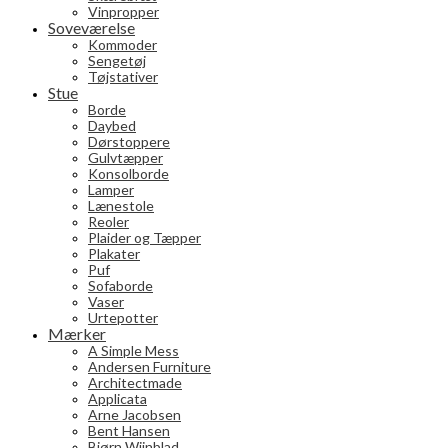
Vinpropper
Soveværelse
Kommoder
Sengetøj
Tøjstativer
Stue
Borde
Daybed
Dørstoppere
Gulvtæpper
Konsolborde
Lamper
Lænestole
Reoler
Plaider og Tæpper
Plakater
Puf
Sofaborde
Vaser
Urtepotter
Mærker
A Simple Mess
Andersen Furniture
Architectmade
Applicata
Arne Jacobsen
Bent Hansen
Bjørn Wiinblad