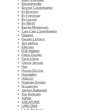
Bloomingville
Broste Copenhagen
by Brorson
By Fogstrup
By Lassen
By Wirth
Børge Mogensen
Cam Cam Copenhagen
Dialægt
Design Letters
dot aarhus
Eilersen
FDB Møbler
Felius Design
Ferm Living
Georg Jensen
Hay
House Doctor
Humdakin
Hübsch
Hvalsøe Design
Ib Laursen
Jørgen Bækmark
Kay Bojesen
Kähler
KREAFUNK
LIND DNA
Louis Poulsen