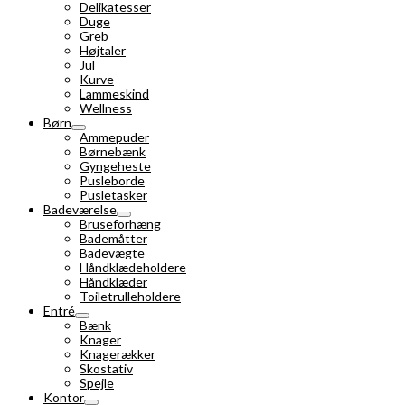
Delikatesser
Duge
Greb
Højtaler
Jul
Kurve
Lammeskind
Wellness
Børn
Ammepuder
Børnebænk
Gyngeheste
Pusleborde
Pusletasker
Badeværelse
Bruseforhæng
Bademåtter
Badevægte
Håndklædeholdere
Håndklæder
Toiletrulleholdere
Entré
Bænk
Knager
Knagerækker
Skostativ
Spejle
Kontor