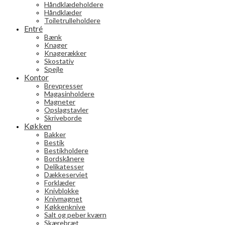
Håndklædeholdere
Håndklæder
Toiletrulleholdere
Entré
Bænk
Knager
Knagerækker
Skostativ
Spejle
Kontor
Brevpresser
Magasinholdere
Magneter
Opslagstavler
Skriveborde
Køkken
Bakker
Bestik
Bestikholdere
Bordskånere
Delikatesser
Dækkeserviet
Forklæder
Knivblokke
Knivmagnet
Køkkenknive
Salt og peber kværn
Skærebræt