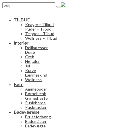
Search
for:
TILBUD
Knager – Tilbud
Puder – Tilbud
Tæpper – Tilbud
Wellness – Tilbud
Interiør
Delikatesser
Duge
Greb
Højtaler
Jul
Kurve
Lammeskind
Wellness
Børn
Ammepuder
Børnebænk
Gyngeheste
Pusleborde
Pusletasker
Badeværelse
Bruseforhæng
Bademåtter
Badevægte