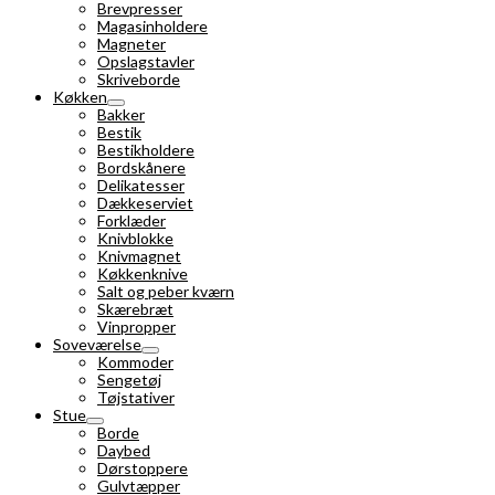
Brevpresser
Magasinholdere
Magneter
Opslagstavler
Skriveborde
Køkken
Bakker
Bestik
Bestikholdere
Bordskånere
Delikatesser
Dækkeserviet
Forklæder
Knivblokke
Knivmagnet
Køkkenknive
Salt og peber kværn
Skærebræt
Vinpropper
Soveværelse
Kommoder
Sengetøj
Tøjstativer
Stue
Borde
Daybed
Dørstoppere
Gulvtæpper