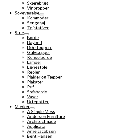
Skærebræt
Vinpropper
Soveværelse
Kommoder
Sengetøj
Tøjstativer
Stue
Borde
Daybed
Dørstoppere
Gulvtæpper
Konsolborde
Lamper
Lænestole
Reoler
Plaider og Tæpper
Plakater
Puf
Sofaborde
Vaser
Urtepotter
Mærker
A Simple Mess
Andersen Furniture
Architectmade
Applicata
Arne Jacobsen
Bent Hansen