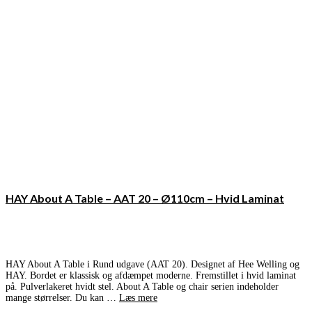
HAY About A Table – AAT 20 – Ø110cm – Hvid Laminat
HAY About A Table i Rund udgave (AAT 20). Designet af Hee Welling og
HAY. Bordet er klassisk og afdæmpet moderne. Fremstillet i hvid laminat
på. Pulverlakeret hvidt stel. About A Table og chair serien indeholder
mange størrelser. Du kan …
Læs mere