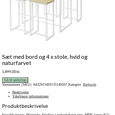
Sæt med bord og 4 x stole, hvid og
naturfarvet
1.899,00
kr.
Gå til webshop
Varenummer (SKU):
8432915491135149207
Kategori:
Barborde
Beskrivelse
Yderligere informationer
Produktbeskrivelse
Specifikationer: Materiale: Struktur i pulverlakeret jern. MDF-toppe (E1)