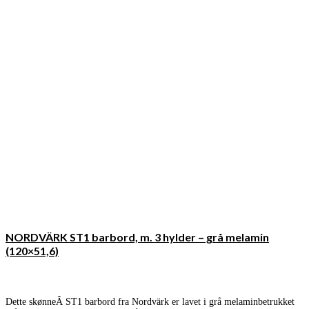
NORDVÄRK ST1 barbord, m. 3 hylder – grå melamin
(120×51,6)
Dette skønneÂ ST1 barbord fra Nordvärk er lavet i grå melaminbetrukket