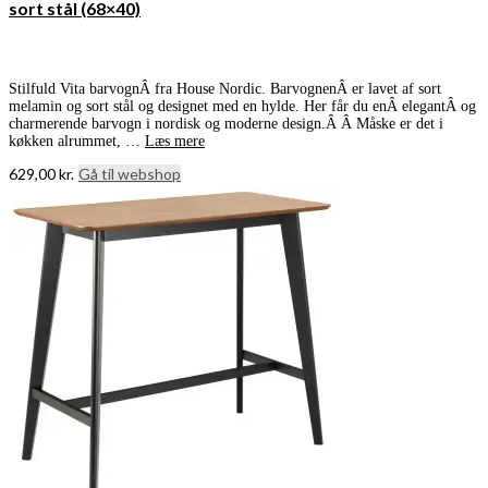
sort stål (68×40)
Stilfuld Vita barvognÂ fra House Nordic. BarvognenÂ er lavet af sort
melamin og sort stål og designet med en hylde. Her får du enÂ elegantÂ og
charmerende barvogn i nordisk og moderne design.Â Â Måske er det i
køkken alrummet, …
Læs mere
629,00
kr.
Gå til webshop