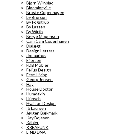
Bjørn Wiinblad
Bloomingville
Broste Copenhagen
by Brorson
By Fogstrup
By Lassen
By Wirth
Børge Mogensen
Cam Cam Copenhagen
Dialægt
Design Letters
dot aarhus
Eilersen
FDB Møbler
Felius Design
Ferm Living
Georg Jensen
Hay
House Doctor
Humdakin
Hübsch
Hvalsøe Design
Ib Laursen
Jørgen Bækmark
Kay Bojesen
Kähler
KREAFUNK
LIND DNA