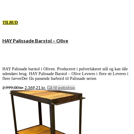
TILBUD
HAY Palissade Barstol – Olive
HAY Palissade barstol i Oliven. Produceret i pulverlakeret stål og kan tåle
udendørs brug. HAY Palissade Barstol – Olive Leveres i flere str.Leveres i
flere farverDer fås passende barbord til Palissade serien
Den
Den
2.999,00
kr.
2.369,21
kr.
Gå til webshop
oprindelige
aktuelle
pris
pris
var:
er:
2.999,00 kr..
2.369,21 kr..