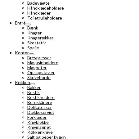
Badevægte
Håndklædeholdere
Håndklæder
Toiletrulleholdere
Entré
Bænk
Knager
Knagerækker
Skostativ
Spejle
Kontor
Brevpresser
Magasinholdere
Magneter
Opslagstavler
Skriveborde
Køkken
Bakker
Bestik
Bestikholdere
Bordskånere
Delikatesser
Dækkeserviet
Forklæder
Knivblokke
Knivmagnet
Køkkenknive
Salt og peber kværn