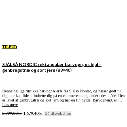
TILBUD
SJÄLSÃ NORDIC rektangulær barvogn, m. hjul –
genbrugstræ og sort jern (83×40)
Denne dejlige rustikke barvognÂ erÂ fra Själsö Nordic, og passer godt til
dig, der kan lide at indrette dig på en charmerende og anderledes måde. Den
er lavet af genbrugstræ og sort jern og har en fin hylde. BarvognenÂ er …
Læs mere
Den
Den
2.799,00
kr.
1.679,40
kr.
Gå til webshop
oprindelige
aktuelle
pris
pris
var:
er: