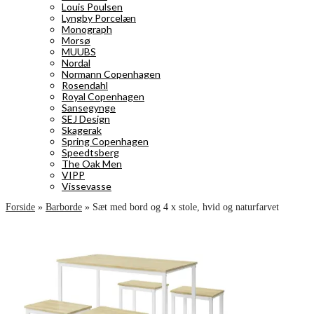
Louis Poulsen
Lyngby Porcelæn
Monograph
Morsø
MUUBS
Nordal
Normann Copenhagen
Rosendahl
Royal Copenhagen
Sansegynge
SEJ Design
Skagerak
Spring Copenhagen
Speedtsberg
The Oak Men
VIPP
Vissevasse
Forside
»
Barborde
»
Sæt med bord og 4 x stole, hvid og naturfarvet