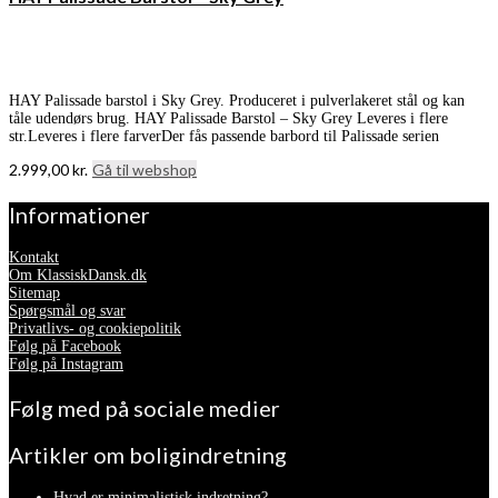
HAY Palissade barstol i Sky Grey. Produceret i pulverlakeret stål og kan
tåle udendørs brug. HAY Palissade Barstol – Sky Grey Leveres i flere
str.Leveres i flere farverDer fås passende barbord til Palissade serien
2.999,00
kr.
Gå til webshop
Informationer
Kontakt
Om KlassiskDansk.dk
Sitemap
Spørgsmål og svar
Privatlivs- og cookiepolitik
Følg på Facebook
Følg på Instagram
Følg med på sociale medier
Artikler om boligindretning
Hvad er minimalistisk indretning?