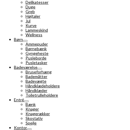
Delikatesser
Duge
Greb
Højtaler
Jul
Kurve
Lammeskind
Wellness
Børn
Ammepuder
Børnebænk
Gyngeheste
Pusleborde
Pusletasker
Badeværelse
Bruseforhæng
Bademåtter
Badevægte
Håndklædeholdere
Håndklæder
Toiletrulleholdere
Entré
Bænk
Knager
Knagerækker
Skostativ
Spejle
Kontor