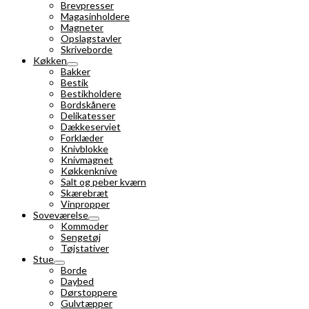
Brevpresser
Magasinholdere
Magneter
Opslagstavler
Skriveborde
Køkken
Bakker
Bestik
Bestikholdere
Bordskånere
Delikatesser
Dækkeserviet
Forklæder
Knivblokke
Knivmagnet
Køkkenknive
Salt og peber kværn
Skærebræt
Vinpropper
Soveværelse
Kommoder
Sengetøj
Tøjstativer
Stue
Borde
Daybed
Dørstoppere
Gulvtæpper