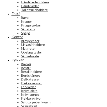
Håndklædeholdere
Håndklæder
Toiletrulleholdere
Entré
Bænk
Knager
Knagerækker
Skostativ
Spejle
Kontor
Brevpresser
Magasinholdere
Magneter
Opslagstavler
Skriveborde
Køkken
Bakker
Bestik
Bestikholdere
Bordskånere
Delikatesser
Dækkeserviet
Forklæder
Knivblokke
Knivmagnet
Køkkenknive
Salt og peber kværn
Skærebræt