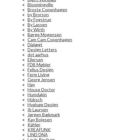
Bloomingville
Broste Copenhagen
by Brorson
By Fogstrup
By Lassen
By Wirth
Børge Mogensen
Cam Cam Copenhagen
Dialægt
Design Letters
dot aarhus
Eilersen
FDB Møbler
Felius Design
Ferm Living
Georg Jensen
Hay
House Doctor
Humdakin
Hübsch
Hvalsøe Design
Ib Laursen
Jørgen Bækmark
Kay Bojesen
Kähler
KREAFUNK
LIND DNA
Louis Poulsen