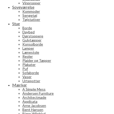
Vinpropper
Soveværelse
Kommoder
Sengetøj
Tøjstativer
Stue
Borde
Daybed
Dørstoppere
Gulvtæpper
Konsolborde
Lamper
Lænestole
Reoler
Plaider og Tæpper
Plakater
Puf
Sofaborde
Vaser
Urtepotter
Mærker
A Simple Mess
Andersen Furniture
Architectmade
Applicata
Arne Jacobsen
Bent Hansen
Bjørn Wiinblad