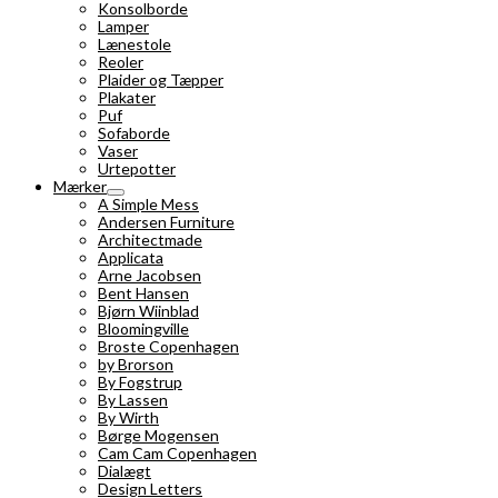
Konsolborde
Lamper
Lænestole
Reoler
Plaider og Tæpper
Plakater
Puf
Sofaborde
Vaser
Urtepotter
Mærker
A Simple Mess
Andersen Furniture
Architectmade
Applicata
Arne Jacobsen
Bent Hansen
Bjørn Wiinblad
Bloomingville
Broste Copenhagen
by Brorson
By Fogstrup
By Lassen
By Wirth
Børge Mogensen
Cam Cam Copenhagen
Dialægt
Design Letters