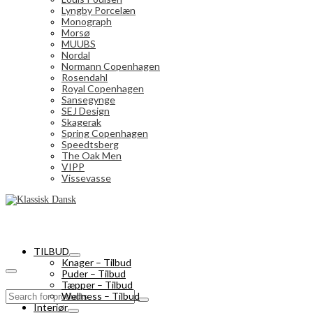
Lyngby Porcelæn
Monograph
Morsø
MUUBS
Nordal
Normann Copenhagen
Rosendahl
Royal Copenhagen
Sansegynge
SEJ Design
Skagerak
Spring Copenhagen
Speedtsberg
The Oak Men
VIPP
Vissevasse
TILBUD
Knager – Tilbud
Puder – Tilbud
Tæpper – Tilbud
Search
Wellness – Tilbud
for:
Interiør