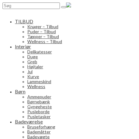
Search
for:
TILBUD
Knager – Tilbud
Puder – Tilbud
Tæpper – Tilbud
Wellness – Tilbud
Interiør
Delikatesser
Duge
Greb
Højtaler
Jul
Kurve
Lammeskind
Wellness
Børn
Ammepuder
Børnebænk
Gyngeheste
Pusleborde
Pusletasker
Badeværelse
Bruseforhæng
Bademåtter
Badevægte