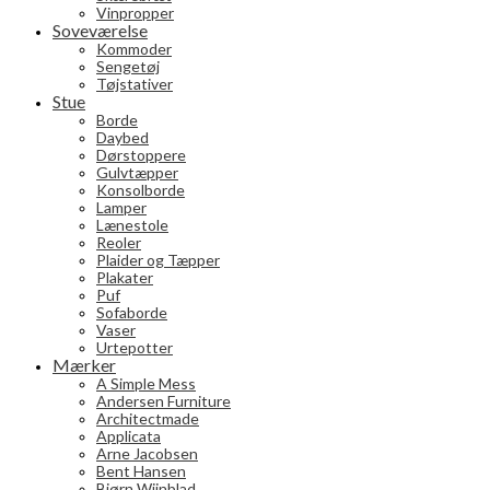
Vinpropper
Soveværelse
Kommoder
Sengetøj
Tøjstativer
Stue
Borde
Daybed
Dørstoppere
Gulvtæpper
Konsolborde
Lamper
Lænestole
Reoler
Plaider og Tæpper
Plakater
Puf
Sofaborde
Vaser
Urtepotter
Mærker
A Simple Mess
Andersen Furniture
Architectmade
Applicata
Arne Jacobsen
Bent Hansen
Bjørn Wiinblad