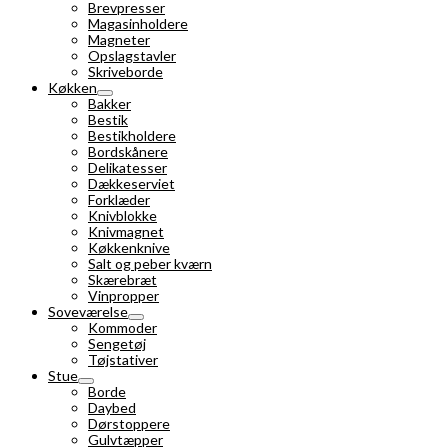
Brevpresser
Magasinholdere
Magneter
Opslagstavler
Skriveborde
Køkken
Bakker
Bestik
Bestikholdere
Bordskånere
Delikatesser
Dækkeserviet
Forklæder
Knivblokke
Knivmagnet
Køkkenknive
Salt og peber kværn
Skærebræt
Vinpropper
Soveværelse
Kommoder
Sengetøj
Tøjstativer
Stue
Borde
Daybed
Dørstoppere
Gulvtæpper