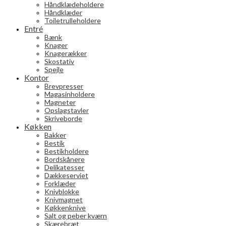
Håndklædeholdere
Håndklæder
Toiletrulleholdere
Entré
Bænk
Knager
Knagerækker
Skostativ
Spejle
Kontor
Brevpresser
Magasinholdere
Magneter
Opslagstavler
Skriveborde
Køkken
Bakker
Bestik
Bestikholdere
Bordskånere
Delikatesser
Dækkeserviet
Forklæder
Knivblokke
Knivmagnet
Køkkenknive
Salt og peber kværn
Skærebræt