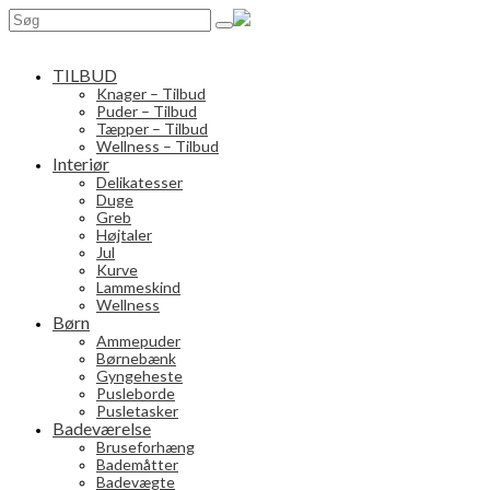
Search
for:
TILBUD
Knager – Tilbud
Puder – Tilbud
Tæpper – Tilbud
Wellness – Tilbud
Interiør
Delikatesser
Duge
Greb
Højtaler
Jul
Kurve
Lammeskind
Wellness
Børn
Ammepuder
Børnebænk
Gyngeheste
Pusleborde
Pusletasker
Badeværelse
Bruseforhæng
Bademåtter
Badevægte