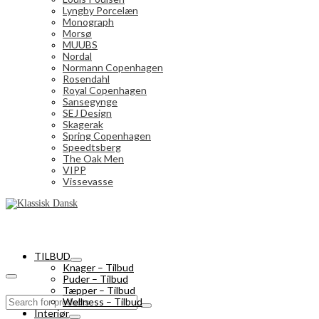
Lyngby Porcelæn
Monograph
Morsø
MUUBS
Nordal
Normann Copenhagen
Rosendahl
Royal Copenhagen
Sansegynge
SEJ Design
Skagerak
Spring Copenhagen
Speedtsberg
The Oak Men
VIPP
Vissevasse
TILBUD
Knager – Tilbud
Puder – Tilbud
Tæpper – Tilbud
Search
Wellness – Tilbud
for:
Interiør