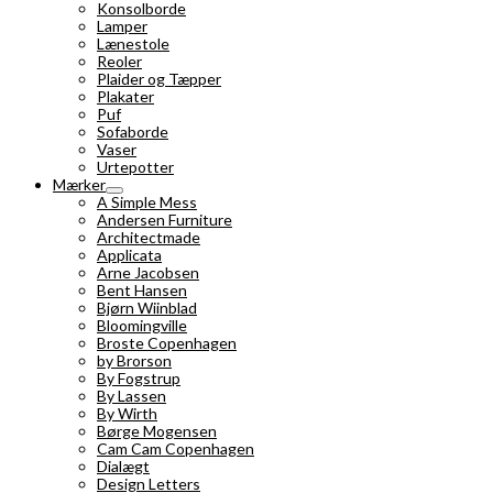
Konsolborde
Lamper
Lænestole
Reoler
Plaider og Tæpper
Plakater
Puf
Sofaborde
Vaser
Urtepotter
Mærker
A Simple Mess
Andersen Furniture
Architectmade
Applicata
Arne Jacobsen
Bent Hansen
Bjørn Wiinblad
Bloomingville
Broste Copenhagen
by Brorson
By Fogstrup
By Lassen
By Wirth
Børge Mogensen
Cam Cam Copenhagen
Dialægt
Design Letters