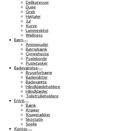
Delikatesser
Duge
Greb
Højtaler
Jul
Kurve
Lammeskind
Wellness
Børn
Ammepuder
Børnebænk
Gyngeheste
Pusleborde
Pusletasker
Badeværelse
Bruseforhæng
Bademåtter
Badevægte
Håndklædeholdere
Håndklæder
Toiletrulleholdere
Entré
Bænk
Knager
Knagerækker
Skostativ
Spejle
Kontor