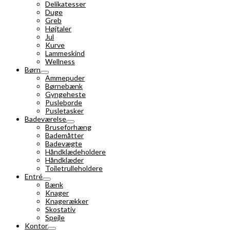
Delikatesser
Duge
Greb
Højtaler
Jul
Kurve
Lammeskind
Wellness
Børn
Ammepuder
Børnebænk
Gyngeheste
Pusleborde
Pusletasker
Badeværelse
Bruseforhæng
Bademåtter
Badevægte
Håndklædeholdere
Håndklæder
Toiletrulleholdere
Entré
Bænk
Knager
Knagerækker
Skostativ
Spejle
Kontor