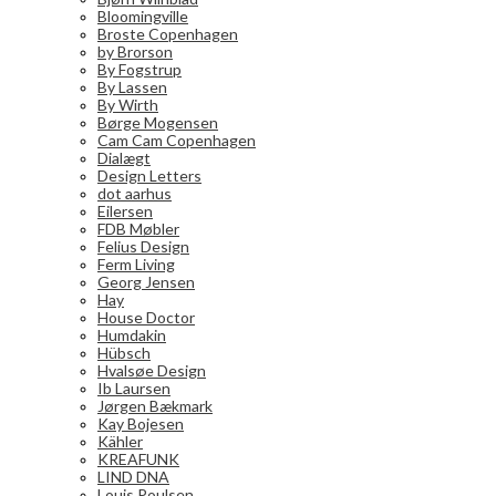
Bloomingville
Broste Copenhagen
by Brorson
By Fogstrup
By Lassen
By Wirth
Børge Mogensen
Cam Cam Copenhagen
Dialægt
Design Letters
dot aarhus
Eilersen
FDB Møbler
Felius Design
Ferm Living
Georg Jensen
Hay
House Doctor
Humdakin
Hübsch
Hvalsøe Design
Ib Laursen
Jørgen Bækmark
Kay Bojesen
Kähler
KREAFUNK
LIND DNA
Louis Poulsen