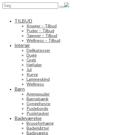
Search
for:
TILBUD
Knager – Tilbud
Puder – Tilbud
Tæpper – Tilbud
Wellness – Tilbud
Interiør
Delikatesser
Duge
Greb
Højtaler
Jul
Kurve
Lammeskind
Wellness
Børn
Ammepuder
Børnebænk
Gyngeheste
Pusleborde
Pusletasker
Badeværelse
Bruseforhæng
Bademåtter
Badevægte