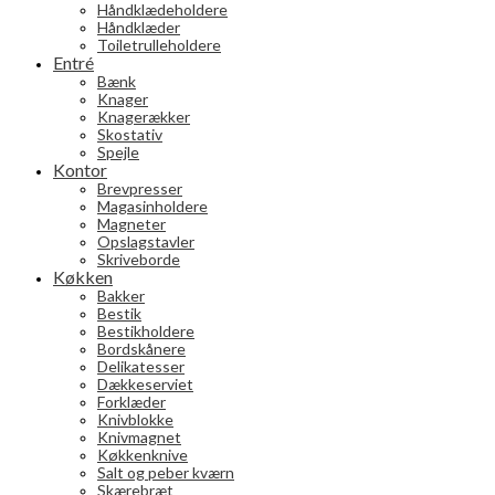
Håndklædeholdere
Håndklæder
Toiletrulleholdere
Entré
Bænk
Knager
Knagerækker
Skostativ
Spejle
Kontor
Brevpresser
Magasinholdere
Magneter
Opslagstavler
Skriveborde
Køkken
Bakker
Bestik
Bestikholdere
Bordskånere
Delikatesser
Dækkeserviet
Forklæder
Knivblokke
Knivmagnet
Køkkenknive
Salt og peber kværn
Skærebræt