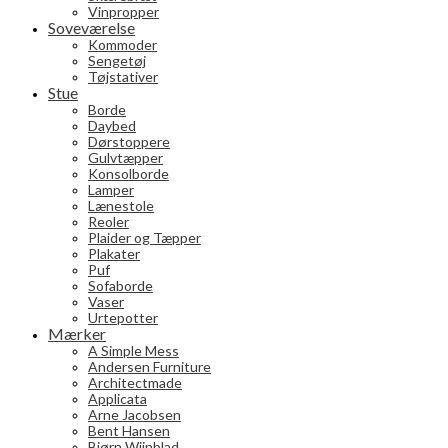
Vinpropper
Soveværelse
Kommoder
Sengetøj
Tøjstativer
Stue
Borde
Daybed
Dørstoppere
Gulvtæpper
Konsolborde
Lamper
Lænestole
Reoler
Plaider og Tæpper
Plakater
Puf
Sofaborde
Vaser
Urtepotter
Mærker
A Simple Mess
Andersen Furniture
Architectmade
Applicata
Arne Jacobsen
Bent Hansen
Bjørn Wiinblad