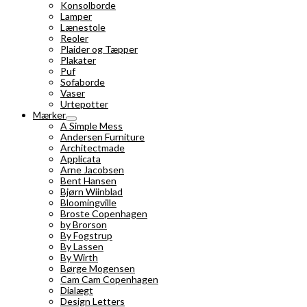
Konsolborde
Lamper
Lænestole
Reoler
Plaider og Tæpper
Plakater
Puf
Sofaborde
Vaser
Urtepotter
Mærker
A Simple Mess
Andersen Furniture
Architectmade
Applicata
Arne Jacobsen
Bent Hansen
Bjørn Wiinblad
Bloomingville
Broste Copenhagen
by Brorson
By Fogstrup
By Lassen
By Wirth
Børge Mogensen
Cam Cam Copenhagen
Dialægt
Design Letters