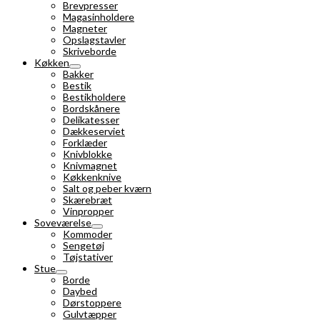
Brevpresser
Magasinholdere
Magneter
Opslagstavler
Skriveborde
Køkken
Bakker
Bestik
Bestikholdere
Bordskånere
Delikatesser
Dækkeserviet
Forklæder
Knivblokke
Knivmagnet
Køkkenknive
Salt og peber kværn
Skærebræt
Vinpropper
Soveværelse
Kommoder
Sengetøj
Tøjstativer
Stue
Borde
Daybed
Dørstoppere
Gulvtæpper