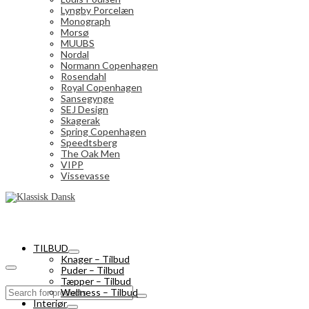
Lyngby Porcelæn
Monograph
Morsø
MUUBS
Nordal
Normann Copenhagen
Rosendahl
Royal Copenhagen
Sansegynge
SEJ Design
Skagerak
Spring Copenhagen
Speedtsberg
The Oak Men
VIPP
Vissevasse
TILBUD
Knager – Tilbud
Puder – Tilbud
Tæpper – Tilbud
Search
Wellness – Tilbud
for:
Interiør