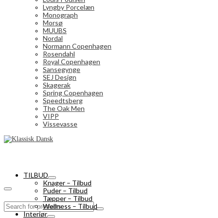
Lyngby Porcelæn
Monograph
Morsø
MUUBS
Nordal
Normann Copenhagen
Rosendahl
Royal Copenhagen
Sansegynge
SEJ Design
Skagerak
Spring Copenhagen
Speedtsberg
The Oak Men
VIPP
Vissevasse
TILBUD
Knager – Tilbud
Puder – Tilbud
Tæpper – Tilbud
Search
Wellness – Tilbud
for:
Interiør