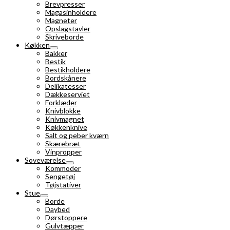
Brevpresser
Magasinholdere
Magneter
Opslagstavler
Skriveborde
Køkken
Bakker
Bestik
Bestikholdere
Bordskånere
Delikatesser
Dækkeserviet
Forklæder
Knivblokke
Knivmagnet
Køkkenknive
Salt og peber kværn
Skærebræt
Vinpropper
Soveværelse
Kommoder
Sengetøj
Tøjstativer
Stue
Borde
Daybed
Dørstoppere
Gulvtæpper