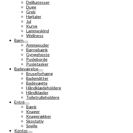
Delikatesser
Duge
Greb
Højtaler
Jul
Kurve
Lammeskind
Wellness
Børn
Ammepuder
Børnebænk
Gyngeheste
Pusleborde
Pusletasker
Badeværelse
Bruseforhæng
Bademåtter
Badevægte
Håndklædeholdere
Håndklæder
Toiletrulleholdere
Entré
Bænk
Knager
Knagerækker
Skostativ
Spejle
Kontor