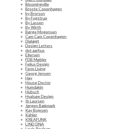
Bloomingville
Broste Copenhagen
by Brorson
By Fogstrup
By Lassen
By Wirth
Børge Mogensen
Cam Cam Copenhagen
Dialægt
Design Letters
dot aarhus
Eilersen
FDB Møbler
Felius Design
Ferm Living
Georg Jensen
Hay
House Doctor
Humdakin
Hübsch
Hvalsøe Design
Ib Laursen
Jørgen Bækmark
Kay Bojesen
Kähler
KREAFUNK
LIND DNA
Louis Poulsen