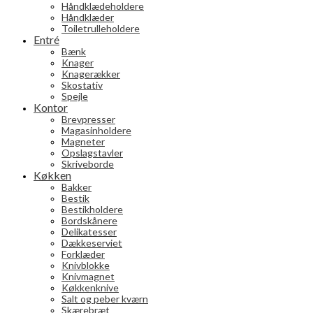
Håndklædeholdere
Håndklæder
Toiletrulleholdere
Entré
Bænk
Knager
Knagerækker
Skostativ
Spejle
Kontor
Brevpresser
Magasinholdere
Magneter
Opslagstavler
Skriveborde
Køkken
Bakker
Bestik
Bestikholdere
Bordskånere
Delikatesser
Dækkeserviet
Forklæder
Knivblokke
Knivmagnet
Køkkenknive
Salt og peber kværn
Skærebræt