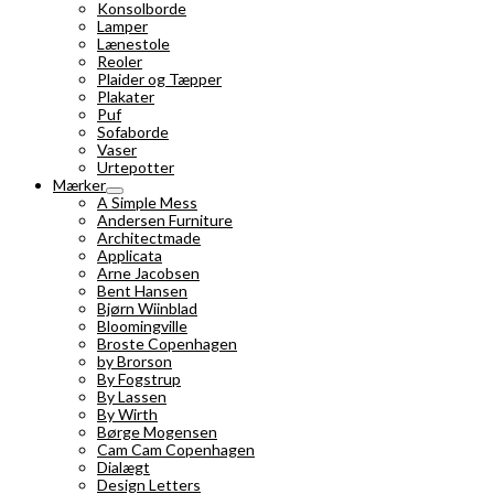
Konsolborde
Lamper
Lænestole
Reoler
Plaider og Tæpper
Plakater
Puf
Sofaborde
Vaser
Urtepotter
Mærker
A Simple Mess
Andersen Furniture
Architectmade
Applicata
Arne Jacobsen
Bent Hansen
Bjørn Wiinblad
Bloomingville
Broste Copenhagen
by Brorson
By Fogstrup
By Lassen
By Wirth
Børge Mogensen
Cam Cam Copenhagen
Dialægt
Design Letters