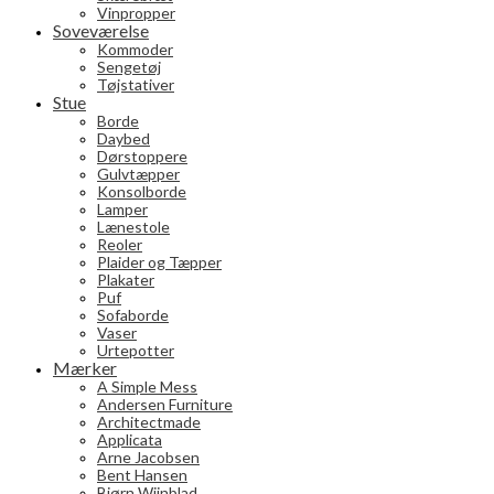
Vinpropper
Soveværelse
Kommoder
Sengetøj
Tøjstativer
Stue
Borde
Daybed
Dørstoppere
Gulvtæpper
Konsolborde
Lamper
Lænestole
Reoler
Plaider og Tæpper
Plakater
Puf
Sofaborde
Vaser
Urtepotter
Mærker
A Simple Mess
Andersen Furniture
Architectmade
Applicata
Arne Jacobsen
Bent Hansen
Bjørn Wiinblad