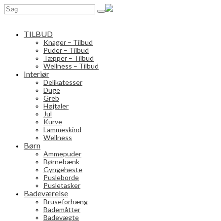
Search
for:
TILBUD
Knager – Tilbud
Puder – Tilbud
Tæpper – Tilbud
Wellness – Tilbud
Interiør
Delikatesser
Duge
Greb
Højtaler
Jul
Kurve
Lammeskind
Wellness
Børn
Ammepuder
Børnebænk
Gyngeheste
Pusleborde
Pusletasker
Badeværelse
Bruseforhæng
Bademåtter
Badevægte