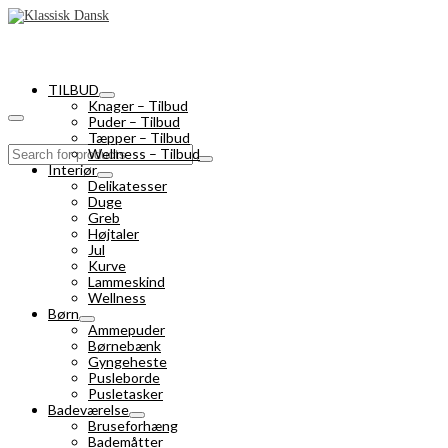
TILBUD
Knager – Tilbud
Puder – Tilbud
Tæpper – Tilbud
Search
Wellness – Tilbud
for:
Interiør
Delikatesser
Duge
Greb
Højtaler
Jul
Kurve
Lammeskind
Wellness
Børn
Ammepuder
Børnebænk
Gyngeheste
Pusleborde
Pusletasker
Badeværelse
Bruseforhæng
Bademåtter