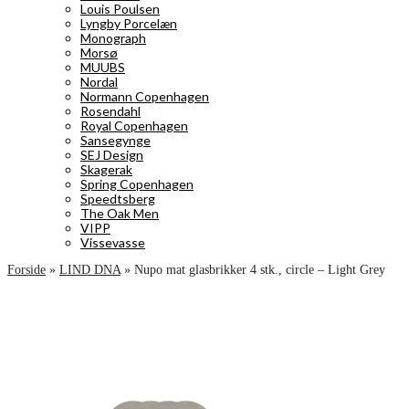
Louis Poulsen
Lyngby Porcelæn
Monograph
Morsø
MUUBS
Nordal
Normann Copenhagen
Rosendahl
Royal Copenhagen
Sansegynge
SEJ Design
Skagerak
Spring Copenhagen
Speedtsberg
The Oak Men
VIPP
Vissevasse
Forside
»
LIND DNA
»
Nupo mat glasbrikker 4 stk., circle – Light Grey