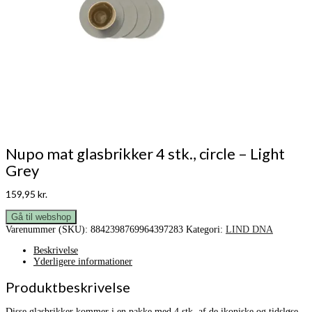
Nupo mat glasbrikker 4 stk., circle – Light
Grey
159,95
kr.
Gå til webshop
Varenummer (SKU):
8842398769964397283
Kategori:
LIND DNA
Beskrivelse
Yderligere informationer
Produktbeskrivelse
Disse glasbrikker kommer i en pakke med 4 stk. af de ikoniske og tidsløse