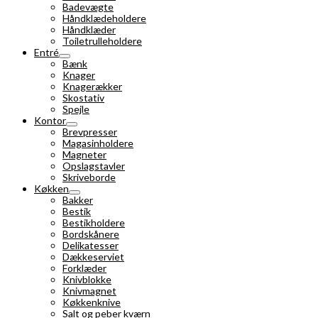
Badevægte
Håndklædeholdere
Håndklæder
Toiletrulleholdere
Entré
Bænk
Knager
Knagerækker
Skostativ
Spejle
Kontor
Brevpresser
Magasinholdere
Magneter
Opslagstavler
Skriveborde
Køkken
Bakker
Bestik
Bestikholdere
Bordskånere
Delikatesser
Dækkeserviet
Forklæder
Knivblokke
Knivmagnet
Køkkenknive
Salt og peber kværn