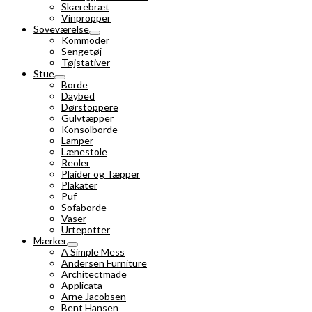
Skærebræt
Vinpropper
Soveværelse
Kommoder
Sengetøj
Tøjstativer
Stue
Borde
Daybed
Dørstoppere
Gulvtæpper
Konsolborde
Lamper
Lænestole
Reoler
Plaider og Tæpper
Plakater
Puf
Sofaborde
Vaser
Urtepotter
Mærker
A Simple Mess
Andersen Furniture
Architectmade
Applicata
Arne Jacobsen
Bent Hansen