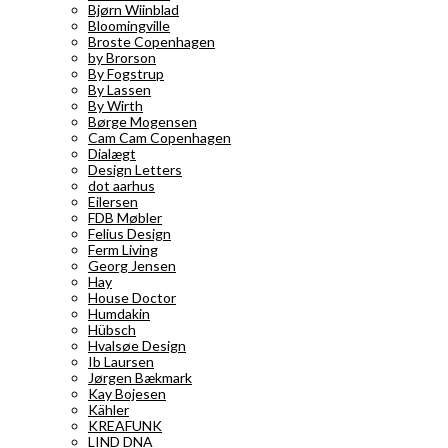
Bjørn Wiinblad
Bloomingville
Broste Copenhagen
by Brorson
By Fogstrup
By Lassen
By Wirth
Børge Mogensen
Cam Cam Copenhagen
Dialægt
Design Letters
dot aarhus
Eilersen
FDB Møbler
Felius Design
Ferm Living
Georg Jensen
Hay
House Doctor
Humdakin
Hübsch
Hvalsøe Design
Ib Laursen
Jørgen Bækmark
Kay Bojesen
Kähler
KREAFUNK
LIND DNA