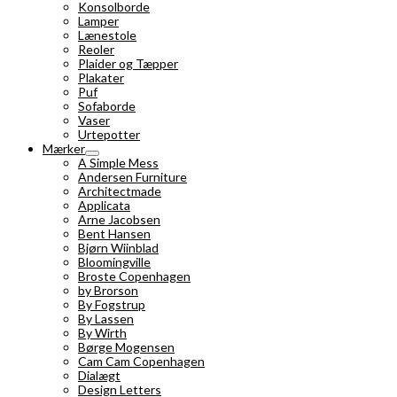
Konsolborde
Lamper
Lænestole
Reoler
Plaider og Tæpper
Plakater
Puf
Sofaborde
Vaser
Urtepotter
Mærker
A Simple Mess
Andersen Furniture
Architectmade
Applicata
Arne Jacobsen
Bent Hansen
Bjørn Wiinblad
Bloomingville
Broste Copenhagen
by Brorson
By Fogstrup
By Lassen
By Wirth
Børge Mogensen
Cam Cam Copenhagen
Dialægt
Design Letters