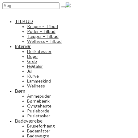
Search
for:
TILBUD
Knager – Tilbud
Puder – Tilbud
Tæpper – Tilbud
Wellness – Tilbud
Interiør
Delikatesser
Duge
Greb
Højtaler
Jul
Kurve
Lammeskind
Wellness
Børn
Ammepuder
Børnebænk
Gyngeheste
Pusleborde
Pusletasker
Badeværelse
Bruseforhæng
Bademåtter
Badevægte