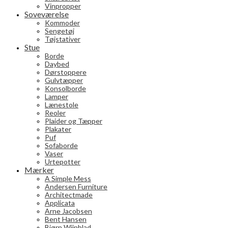
Vinpropper
Soveværelse
Kommoder
Sengetøj
Tøjstativer
Stue
Borde
Daybed
Dørstoppere
Gulvtæpper
Konsolborde
Lamper
Lænestole
Reoler
Plaider og Tæpper
Plakater
Puf
Sofaborde
Vaser
Urtepotter
Mærker
A Simple Mess
Andersen Furniture
Architectmade
Applicata
Arne Jacobsen
Bent Hansen
Bjørn Wiinblad