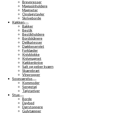
Brevpresser
Magasinholdere
Magneter
Opslagstavler
Skriveborde
Køkken
Bakker
Bestik
Bestikholdere
Bordskånere
Delikatesser
Dækkeserviet
Forklæder
Knivblokke
Knivmagnet
Køkkenknive
Salt og peber kværn
Skærebræt
Vinpropper
Soveværelse
Kommoder
Sengetøj
Tøjstativer
Stue
Borde
Daybed
Dørstoppere
Gulvtæpper