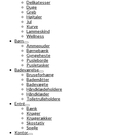
Delikatesser
Duge
Greb
Højtaler
Jul
Kurve
Lammeskind
Wellness
Børn
Ammepuder
Børnebænk
Gyngeheste
Pusleborde
Pusletasker
Badeværelse
Bruseforhæng
Bademåtter
Badevægte
Håndklædeholdere
Håndklæder
Toiletrulleholdere
Entré
Bænk
Knager
Knagerækker
Skostativ
Spejle
Kontor