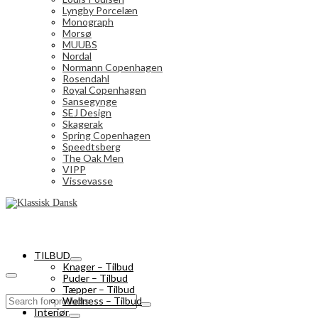
Lyngby Porcelæn
Monograph
Morsø
MUUBS
Nordal
Normann Copenhagen
Rosendahl
Royal Copenhagen
Sansegynge
SEJ Design
Skagerak
Spring Copenhagen
Speedtsberg
The Oak Men
VIPP
Vissevasse
TILBUD
Knager – Tilbud
Puder – Tilbud
Tæpper – Tilbud
Search
Wellness – Tilbud
for:
Interiør