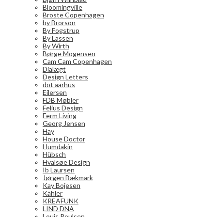
Bloomingville
Broste Copenhagen
by Brorson
By Fogstrup
By Lassen
By Wirth
Børge Mogensen
Cam Cam Copenhagen
Dialægt
Design Letters
dot aarhus
Eilersen
FDB Møbler
Felius Design
Ferm Living
Georg Jensen
Hay
House Doctor
Humdakin
Hübsch
Hvalsøe Design
Ib Laursen
Jørgen Bækmark
Kay Bojesen
Kähler
KREAFUNK
LIND DNA
Louis Poulsen