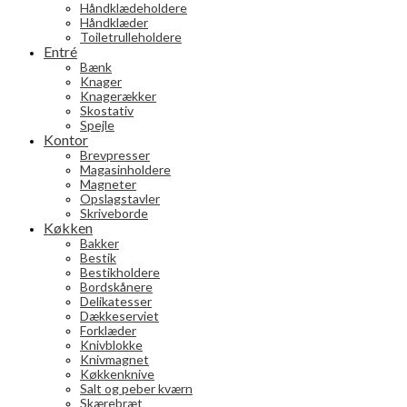
Håndklædeholdere
Håndklæder
Toiletrulleholdere
Entré
Bænk
Knager
Knagerækker
Skostativ
Spejle
Kontor
Brevpresser
Magasinholdere
Magneter
Opslagstavler
Skriveborde
Køkken
Bakker
Bestik
Bestikholdere
Bordskånere
Delikatesser
Dækkeserviet
Forklæder
Knivblokke
Knivmagnet
Køkkenknive
Salt og peber kværn
Skærebræt