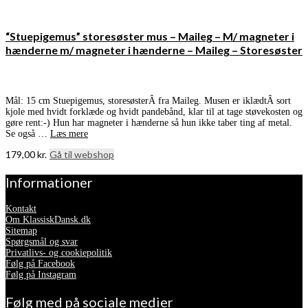
“Stuepigemus” storesøster mus – Maileg – M/ magneter i
hænderne m/ magneter i hænderne – Maileg – Storesøster
Mål: 15 cm Stuepigemus, storesøsterÂ fra Maileg. Musen er iklædtÂ sort
kjole med hvidt forklæde og hvidt pandebånd, klar til at tage støvekosten og
gøre rent:-) Hun har magneter i hænderne så hun ikke taber ting af metal.
Se også …
Læs mere
179,00
kr.
Gå til webshop
Informationer
Kontakt
Om KlassiskDansk.dk
Sitemap
Spørgsmål og svar
Privatlivs- og cookiepolitik
Følg på Facebook
Følg på Instagram
Følg med på sociale medier