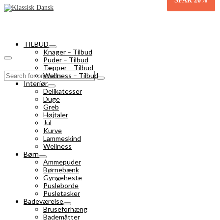
SPAR
20%
TILBUD
Knager – Tilbud
Puder – Tilbud
Tæpper – Tilbud
Search
Wellness – Tilbud
for:
Interiør
Delikatesser
Duge
Greb
Højtaler
Jul
Kurve
Lammeskind
Wellness
Børn
Ammepuder
Børnebænk
Gyngeheste
Pusleborde
Pusletasker
Badeværelse
Bruseforhæng
Bademåtter