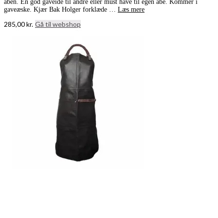
aben. En god gaveide til andre eller must have til egen abe. Kommer i
gaveæske. Kjær Bak Holger forklæde …
Læs mere
285,00
kr.
Gå til webshop