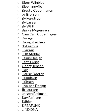
Bjørn Wiinblad
Bloomingville
Broste Copenhagen
by Brorson
By Fogstrup
By Lassen
By Wirth
Børge Mogensen
Cam Cam Copenhagen
Dialægt
Design Letters
dot aarhus
Eilersen
FDB Møbler
Felius Design
Ferm Living
Georg Jensen
Hay
House Doctor
Humdakin
Hübsch
Hvalsøe Design
Ib Laursen
Jørgen Bækmark
Kay Bojesen
Kähler
KREAFUNK
LIND DNA