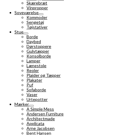
Skærebræt
Vinpropper
Soveværelse
Kommoder
Sengetøj
Tøjstativer
Stue
Borde
Daybed
Dørstoppere
Gulvtæpper
Konsolborde
Lamper
Lænestole
Reoler
Plaider og Tæpper
Plakater
Puf
Sofaborde
Vaser
Urtepotter
Mærker
A Simple Mess
Andersen Furniture
Architectmade
Applicata
Arne Jacobsen
Bent Hansen