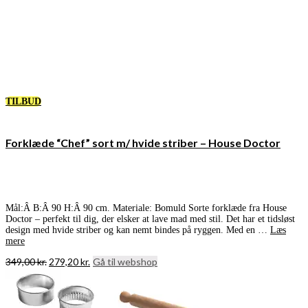
TILBUD
Forklæde “Chef” sort m/ hvide striber – House Doctor
Mål:Â B:Â 90 H:Â 90 cm. Materiale: Bomuld Sorte forklæde fra House
Doctor – perfekt til dig, der elsker at lave mad med stil. Det har et tidsløst
design med hvide striber og kan nemt bindes på ryggen. Med en …
Læs
mere
Den
Den
349,00
kr.
279,20
kr.
Gå til webshop
oprindelige
aktuelle
pris
pris
var:
er:
349,00 kr..
279,20 kr..