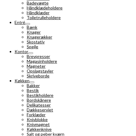
Badevægte
Håndklædeholdere
Håndklæder
Toiletrulleholdere
Entré
Bænk
Knager
Knagerækker
Skostativ
Spejle
Kontor
Brevpresser
Magasinholdere
Magneter
Opslagstavler
Skriveborde
Køkken
Bakker
Bestik
Bestikholdere
Bordskånere
Delikatesser
Dækkeserviet
Forklæder
Knivblokke
Knivmagnet
Køkkenknive
Salt og peber kværn