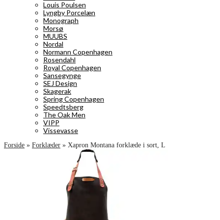
Louis Poulsen
Lyngby Porcelæn
Monograph
Morsø
MUUBS
Nordal
Normann Copenhagen
Rosendahl
Royal Copenhagen
Sansegynge
SEJ Design
Skagerak
Spring Copenhagen
Speedtsberg
The Oak Men
VIPP
Vissevasse
Forside
»
Forklæder
»
Xapron Montana forklæde i sort, L