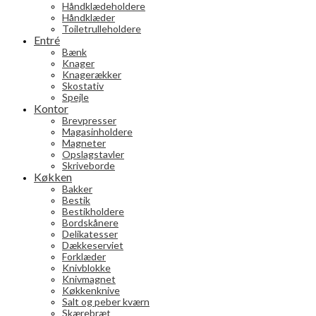
Håndklædeholdere
Håndklæder
Toiletrulleholdere
Entré
Bænk
Knager
Knagerækker
Skostativ
Spejle
Kontor
Brevpresser
Magasinholdere
Magneter
Opslagstavler
Skriveborde
Køkken
Bakker
Bestik
Bestikholdere
Bordskånere
Delikatesser
Dækkeserviet
Forklæder
Knivblokke
Knivmagnet
Køkkenknive
Salt og peber kværn
Skærebræt