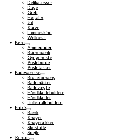
Delikatesser
Duge
Greb
Højtaler
Jul
Kurve
Lammeskind
Wellness
Børn
Ammepuder
Børnebænk
Gyngeheste
Pusleborde
Pusletasker
Badeværelse
Bruseforhæng
Bademåtter
Badevægte
Håndklædeholdere
Håndklæder
Toiletrulleholdere
Entré
Bænk
Knager
Knagerækker
Skostativ
Spejle
Kontor