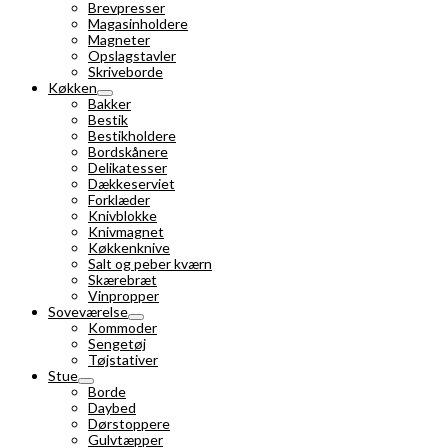
Brevpresser
Magasinholdere
Magneter
Opslagstavler
Skriveborde
Køkken
Bakker
Bestik
Bestikholdere
Bordskånere
Delikatesser
Dækkeserviet
Forklæder
Knivblokke
Knivmagnet
Køkkenknive
Salt og peber kværn
Skærebræt
Vinpropper
Soveværelse
Kommoder
Sengetøj
Tøjstativer
Stue
Borde
Daybed
Dørstoppere
Gulvtæpper