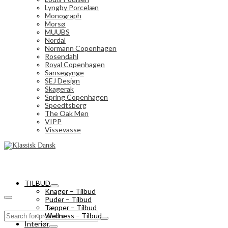
Lyngby Porcelæn
Monograph
Morsø
MUUBS
Nordal
Normann Copenhagen
Rosendahl
Royal Copenhagen
Sansegynge
SEJ Design
Skagerak
Spring Copenhagen
Speedtsberg
The Oak Men
VIPP
Vissevasse
TILBUD
Knager – Tilbud
Puder – Tilbud
Tæpper – Tilbud
Search
Wellness – Tilbud
for:
Interiør