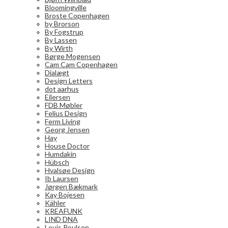
Bloomingville
Broste Copenhagen
by Brorson
By Fogstrup
By Lassen
By Wirth
Børge Mogensen
Cam Cam Copenhagen
Dialægt
Design Letters
dot aarhus
Eilersen
FDB Møbler
Felius Design
Ferm Living
Georg Jensen
Hay
House Doctor
Humdakin
Hübsch
Hvalsøe Design
Ib Laursen
Jørgen Bækmark
Kay Bojesen
Kähler
KREAFUNK
LIND DNA
Louis Poulsen