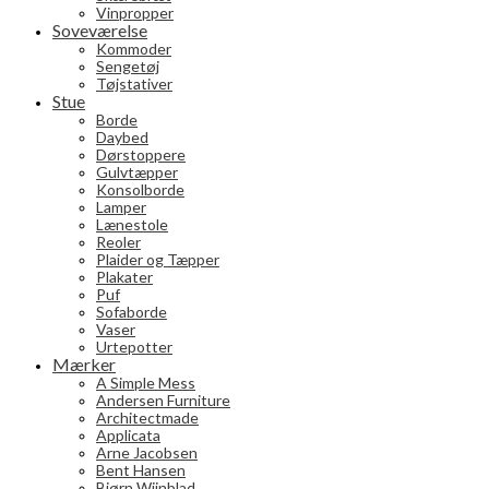
Vinpropper
Soveværelse
Kommoder
Sengetøj
Tøjstativer
Stue
Borde
Daybed
Dørstoppere
Gulvtæpper
Konsolborde
Lamper
Lænestole
Reoler
Plaider og Tæpper
Plakater
Puf
Sofaborde
Vaser
Urtepotter
Mærker
A Simple Mess
Andersen Furniture
Architectmade
Applicata
Arne Jacobsen
Bent Hansen
Bjørn Wiinblad