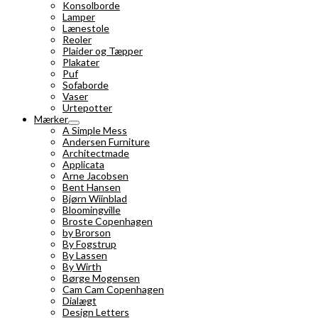
Konsolborde
Lamper
Lænestole
Reoler
Plaider og Tæpper
Plakater
Puf
Sofaborde
Vaser
Urtepotter
Mærker
A Simple Mess
Andersen Furniture
Architectmade
Applicata
Arne Jacobsen
Bent Hansen
Bjørn Wiinblad
Bloomingville
Broste Copenhagen
by Brorson
By Fogstrup
By Lassen
By Wirth
Børge Mogensen
Cam Cam Copenhagen
Dialægt
Design Letters