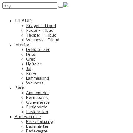
Search
for:
TILBUD
Knager – Tilbud
Puder – Tilbud
Tæpper – Tilbud
Wellness – Tilbud
Interiør
Delikatesser
Duge
Greb
Højtaler
Jul
Kurve
Lammeskind
Wellness
Børn
Ammepuder
Børnebænk
Gyngeheste
Pusleborde
Pusletasker
Badeværelse
Bruseforhæng
Bademåtter
Badevægte