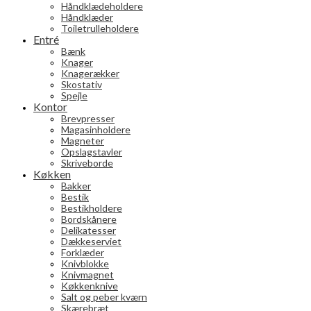
Håndklædeholdere
Håndklæder
Toiletrulleholdere
Entré
Bænk
Knager
Knagerækker
Skostativ
Spejle
Kontor
Brevpresser
Magasinholdere
Magneter
Opslagstavler
Skriveborde
Køkken
Bakker
Bestik
Bestikholdere
Bordskånere
Delikatesser
Dækkeserviet
Forklæder
Knivblokke
Knivmagnet
Køkkenknive
Salt og peber kværn
Skærebræt