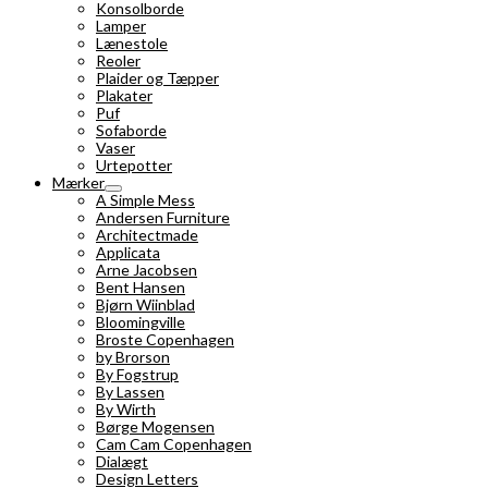
Konsolborde
Lamper
Lænestole
Reoler
Plaider og Tæpper
Plakater
Puf
Sofaborde
Vaser
Urtepotter
Mærker
A Simple Mess
Andersen Furniture
Architectmade
Applicata
Arne Jacobsen
Bent Hansen
Bjørn Wiinblad
Bloomingville
Broste Copenhagen
by Brorson
By Fogstrup
By Lassen
By Wirth
Børge Mogensen
Cam Cam Copenhagen
Dialægt
Design Letters