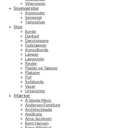
Vinpropper
Soveværelse
Kommoder
Sengetøj
Tøjstativer
Stue
Borde
Daybed
Dørstoppere
Gulvtæpper
Konsolborde
Lamper
Lænestole
Reoler
Plaider og Tæpper
Plakater
Puf
Sofaborde
Vaser
Urtepotter
Mærker
A Simple Mess
Andersen Furniture
Architectmade
Applicata
Arne Jacobsen
Bent Hansen
Bjørn Wiinblad