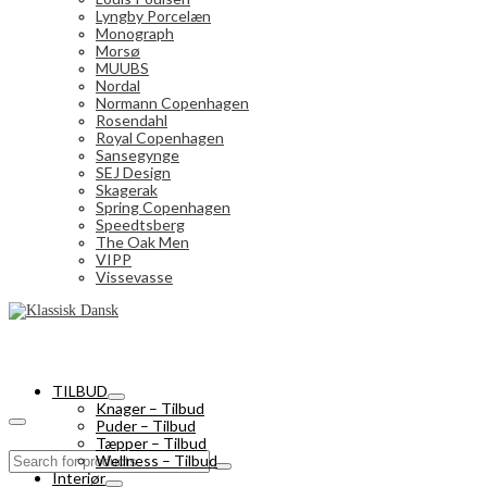
Lyngby Porcelæn
Monograph
Morsø
MUUBS
Nordal
Normann Copenhagen
Rosendahl
Royal Copenhagen
Sansegynge
SEJ Design
Skagerak
Spring Copenhagen
Speedtsberg
The Oak Men
VIPP
Vissevasse
TILBUD
Knager – Tilbud
Puder – Tilbud
Tæpper – Tilbud
Search
Wellness – Tilbud
for:
Interiør