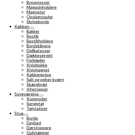
Brevpresser
Magasinholdere
Magneter
Opslagstavler
Skriveborde
Køkken
Bakker
Bestik
Bestikholdere
Bordskånere
Delikatesser
Dækkeserviet
Forklæder
Knivblokke
Knivmagnet
Køkkenknive
Salt og peber kværn
Skærebræt
Vinpropper
Soveværelse
Kommoder
Sengetøj
Tøjstativer
Stue
Borde
Daybed
Dørstoppere
Gulvtæpper