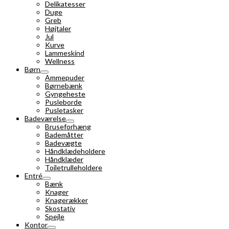
Delikatesser
Duge
Greb
Højtaler
Jul
Kurve
Lammeskind
Wellness
Børn
Ammepuder
Børnebænk
Gyngeheste
Pusleborde
Pusletasker
Badeværelse
Bruseforhæng
Bademåtter
Badevægte
Håndklædeholdere
Håndklæder
Toiletrulleholdere
Entré
Bænk
Knager
Knagerækker
Skostativ
Spejle
Kontor