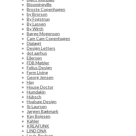
Bloomingville
Broste Copenhagen
by Brorson
By Fogstrup
By Lassen
By Wirth
Børge Mogensen
Cam Cam Copenhagen
Dialægt
Design Letters
dot aarhus
Eilersen
FDB Møbler
Felius Design
Ferm Living
Georg Jensen
Hay
House Doctor
Humdakin
Hübsch
Hvalsøe Design
Ib Laursen
Jørgen Bækmark
Kay Bojesen
Kähler
KREAFUNK
LIND DNA
Louis Poulsen