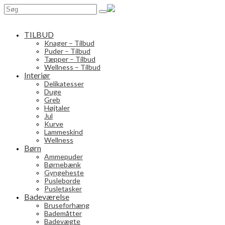
Search
for:
TILBUD
Knager – Tilbud
Puder – Tilbud
Tæpper – Tilbud
Wellness – Tilbud
Interiør
Delikatesser
Duge
Greb
Højtaler
Jul
Kurve
Lammeskind
Wellness
Børn
Ammepuder
Børnebænk
Gyngeheste
Pusleborde
Pusletasker
Badeværelse
Bruseforhæng
Bademåtter
Badevægte