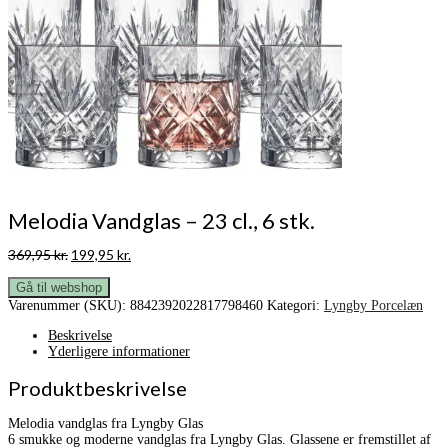
Melodia Vandglas – 23 cl., 6 stk.
Den
Den
369,95
kr.
199,95
kr.
oprindelige
aktuelle
pris
pris
Gå til webshop
var:
er:
Varenummer (SKU):
8842392022817798460
Kategori:
Lyngby Porcelæn
369,95 kr..
199,95 kr..
Beskrivelse
Yderligere informationer
Produktbeskrivelse
Melodia vandglas fra Lyngby Glas
6 smukke og moderne vandglas fra Lyngby Glas. Glassene er fremstillet af