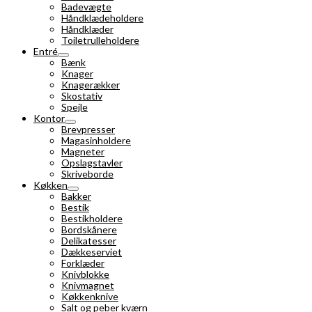
Badevægte
Håndklædeholdere
Håndklæder
Toiletrulleholdere
Entré
Bænk
Knager
Knagerækker
Skostativ
Spejle
Kontor
Brevpresser
Magasinholdere
Magneter
Opslagstavler
Skriveborde
Køkken
Bakker
Bestik
Bestikholdere
Bordskånere
Delikatesser
Dækkeserviet
Forklæder
Knivblokke
Knivmagnet
Køkkenknive
Salt og peber kværn