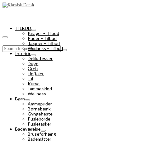
TILBUD
Knager – Tilbud
Puder – Tilbud
Tæpper – Tilbud
Search
Wellness – Tilbud
for:
Interiør
Delikatesser
Duge
Greb
Højtaler
Jul
Kurve
Lammeskind
Wellness
Børn
Ammepuder
Børnebænk
Gyngeheste
Pusleborde
Pusletasker
Badeværelse
Bruseforhæng
Bademåtter