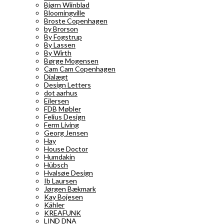
Bjørn Wiinblad
Bloomingville
Broste Copenhagen
by Brorson
By Fogstrup
By Lassen
By Wirth
Børge Mogensen
Cam Cam Copenhagen
Dialægt
Design Letters
dot aarhus
Eilersen
FDB Møbler
Felius Design
Ferm Living
Georg Jensen
Hay
House Doctor
Humdakin
Hübsch
Hvalsøe Design
Ib Laursen
Jørgen Bækmark
Kay Bojesen
Kähler
KREAFUNK
LIND DNA