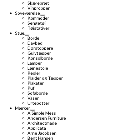
Skærebræt
Vinpropper
Soveværelse
Kommoder
Sengetøj
Tøjstativer
Stue
Borde
Daybed
Dørstoppere
Gulvtæpper
Konsolborde
Lamper
Lænestole
Reoler
Plaider og Tæpper
Plakater
Puf
Sofaborde
Vaser
Urtepotter
Mærker
A Simple Mess
Andersen Furniture
Architectmade
Applicata
Arne Jacobsen
Bent Hansen