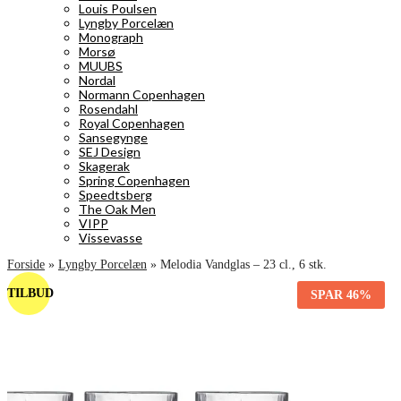
Louis Poulsen
Lyngby Porcelæn
Monograph
Morsø
MUUBS
Nordal
Normann Copenhagen
Rosendahl
Royal Copenhagen
Sansegynge
SEJ Design
Skagerak
Spring Copenhagen
Speedtsberg
The Oak Men
VIPP
Vissevasse
Forside
»
Lyngby Porcelæn
»
Melodia Vandglas – 23 cl., 6 stk.
TILBUD
SPAR
46%