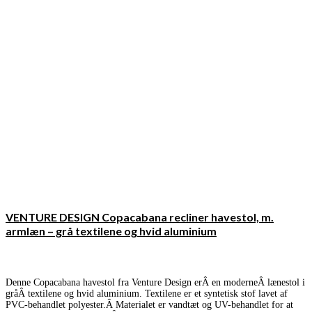
VENTURE DESIGN Copacabana recliner havestol, m.
armlæn – grå textilene og hvid aluminium
Denne Copacabana havestol fra Venture Design erÂ en moderneÂ lænestol i
gråÂ textilene og hvid aluminium. Textilene er et syntetisk stof lavet af
PVC-behandlet polyester.Â Materialet er vandtæt og UV-behandlet for at