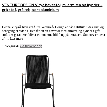
VENTURE DESIGN Virya havestol, m. armlæn og hynder –
grå stof, grå reb, sort aluminium
Denne ViryaÂ havestolÂ fra VentureÂ Design er både stilfuld i designet og
behagelig at sidde i. Her får du en havestol med armlæn og hynder i gråt
stof, der garanteret bliver et moderne blikfang på terrassen. StolenÂ er lavet
af …
Læs mere
1.699,00
kr.
Gå til webshop