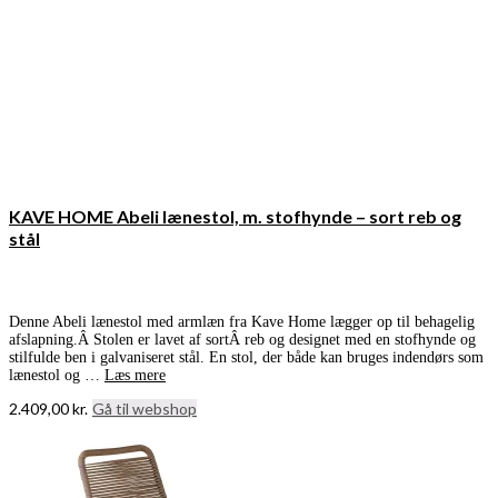
KAVE HOME Abeli lænestol, m. stofhynde – sort reb og
stål
Denne Abeli lænestol med armlæn fra Kave Home lægger op til behagelig
afslapning.Â Stolen er lavet af sortÂ reb og designet med en stofhynde og
stilfulde ben i galvaniseret stål. En stol, der både kan bruges indendørs som
lænestol og …
Læs mere
2.409,00
kr.
Gå til webshop