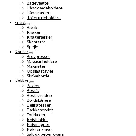
Badevægte
Håndklædeholdere
Håndklæder
Toiletrulleholdere
Entré
Bænk
Knager
Knagerækker
Skostativ
Spejle
Kontor
Brevpresser
Magasinholdere
Magneter
Opslagstavler
Skriveborde
Køkken
Bakker
Bestik
Bestikholdere
Bordskånere
Delikatesser
Dækkeserviet
Forklæder
Knivblokke
Knivmagnet
Køkkenknive
Salt og peber kværn