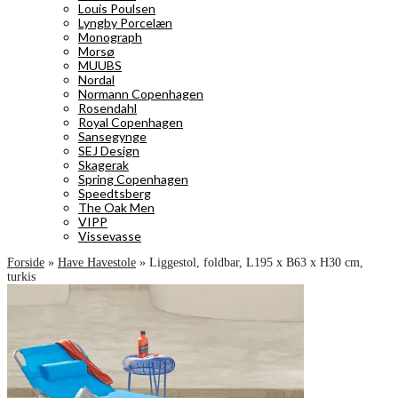
Louis Poulsen
Lyngby Porcelæn
Monograph
Morsø
MUUBS
Nordal
Normann Copenhagen
Rosendahl
Royal Copenhagen
Sansegynge
SEJ Design
Skagerak
Spring Copenhagen
Speedtsberg
The Oak Men
VIPP
Vissevasse
Forside
»
Have Havestole
»
Liggestol, foldbar, L195 x B63 x H30 cm,
turkis