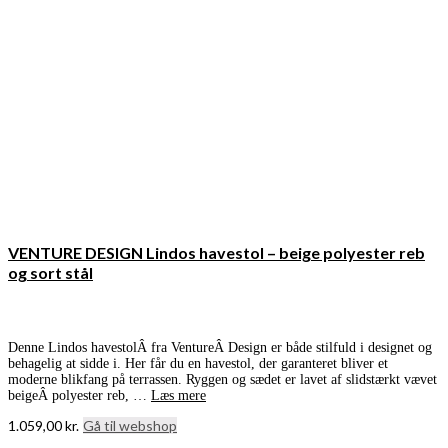
VENTURE DESIGN Lindos havestol – beige polyester reb
og sort stål
Denne Lindos havestolÂ fra VentureÂ Design er både stilfuld i designet og
behagelig at sidde i. Her får du en havestol, der garanteret bliver et
moderne blikfang på terrassen. Ryggen og sædet er lavet af slidstærkt vævet
beigeÂ polyester reb, …
Læs mere
1.059,00
kr.
Gå til webshop