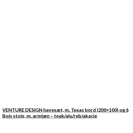
VENTURE DESIGN havesæt, m. Texas bord (200×100) og 6
Bois stole, m. armlæn – teak/alu/reb/akacie