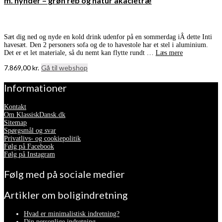
m. hynder – grøn reb og natur akacietræ
Sæt dig ned og nyde en kold drink udenfor på en sommerdag iÂ dette Inti
havesæt. Den 2 personers sofa og de to havestole har et stel i aluminium.
Det er et let materiale, så du nemt kan flytte rundt …
Læs mere
7.869,00
kr.
Gå til webshop
Informationer
Kontakt
Om KlassiskDansk.dk
Sitemap
Spørgsmål og svar
Privatlivs- og cookiepolitik
Følg på Facebook
Følg på Instagram
Følg med på sociale medier
Artikler om boligindretning
Hvad er minimalistisk indretning?
Din personlige indretning