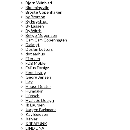
Bjørn Wiinblad
Bloomingville
Broste Copenhagen
by Brorson
By Fogstrup
By Lassen
By Wirth
Børge Mogensen
Cam Cam Copenhagen
Dialægt
Design Letters
dot aarhus
Eilersen
FDB Møbler
Felius Design
Ferm Living
Georg Jensen
Hay
House Doctor
Humdakin
Hübsch
Hvalsøe Design
Ib Laursen
Jørgen Bækmark
Kay Bojesen
Kähler
KREAFUNK
LIND DNA