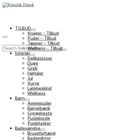
TILBUD
Knager – Tilbud
Puder – Tilbud
Tæpper – Tilbud
Search
Wellness – Tilbud
for:
Interiør
Delikatesser
Duge
Greb
Højtaler
Jul
Kurve
Lammeskind
Wellness
Børn
Ammepuder
Børnebænk
Gyngeheste
Pusleborde
Pusletasker
Badeværelse
Bruseforhæng
Bademåtter