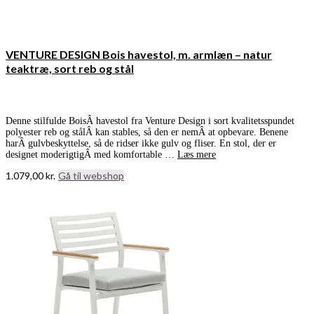
VENTURE DESIGN Bois havestol, m. armlæn – natur
teaktræ, sort reb og stål
Denne stilfulde BoisÂ havestol fra Venture Design i sort kvalitetsspundet
polyester reb og stålÂ kan stables, så den er nemÂ at opbevare. Benene
harÂ gulvbeskyttelse, så de ridser ikke gulv og fliser. En stol, der er
designet moderigtigÂ med komfortable …
Læs mere
1.079,00
kr.
Gå til webshop