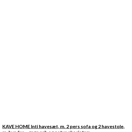
KAVE HOME Inti havesæt, m. 2 pers sofa og 2 havestole,