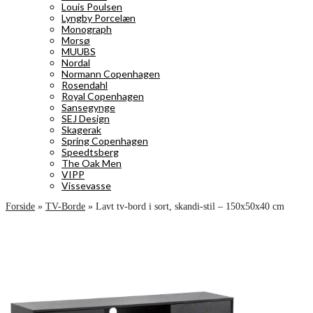
Louis Poulsen
Lyngby Porcelæn
Monograph
Morsø
MUUBS
Nordal
Normann Copenhagen
Rosendahl
Royal Copenhagen
Sansegynge
SEJ Design
Skagerak
Spring Copenhagen
Speedtsberg
The Oak Men
VIPP
Vissevasse
Forside
»
TV-Borde
»
Lavt tv-bord i sort, skandi-stil – 150x50x40 cm