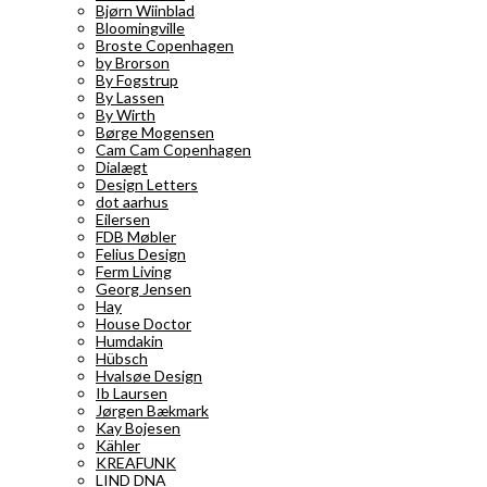
Bjørn Wiinblad
Bloomingville
Broste Copenhagen
by Brorson
By Fogstrup
By Lassen
By Wirth
Børge Mogensen
Cam Cam Copenhagen
Dialægt
Design Letters
dot aarhus
Eilersen
FDB Møbler
Felius Design
Ferm Living
Georg Jensen
Hay
House Doctor
Humdakin
Hübsch
Hvalsøe Design
Ib Laursen
Jørgen Bækmark
Kay Bojesen
Kähler
KREAFUNK
LIND DNA