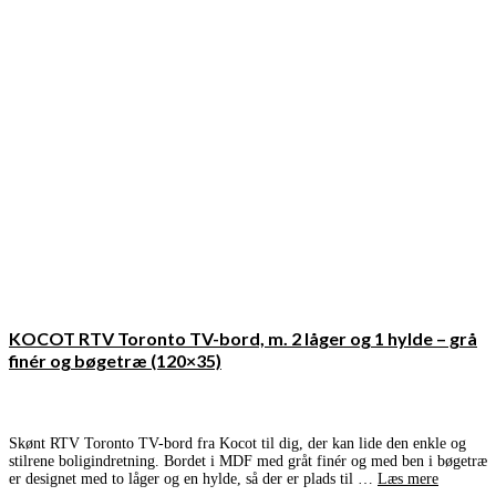
KOCOT RTV Toronto TV-bord, m. 2 låger og 1 hylde – grå
finér og bøgetræ (120×35)
Skønt RTV Toronto TV-bord fra Kocot til dig, der kan lide den enkle og
stilrene boligindretning. Bordet i MDF med gråt finér og med ben i bøgetræ
er designet med to låger og en hylde, så der er plads til …
Læs mere