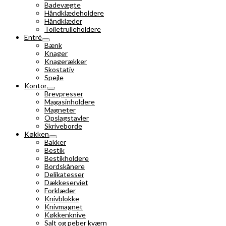
Badevægte
Håndklædeholdere
Håndklæder
Toiletrulleholdere
Entré
Bænk
Knager
Knagerækker
Skostativ
Spejle
Kontor
Brevpresser
Magasinholdere
Magneter
Opslagstavler
Skriveborde
Køkken
Bakker
Bestik
Bestikholdere
Bordskånere
Delikatesser
Dækkeserviet
Forklæder
Knivblokke
Knivmagnet
Køkkenknive
Salt og peber kværn