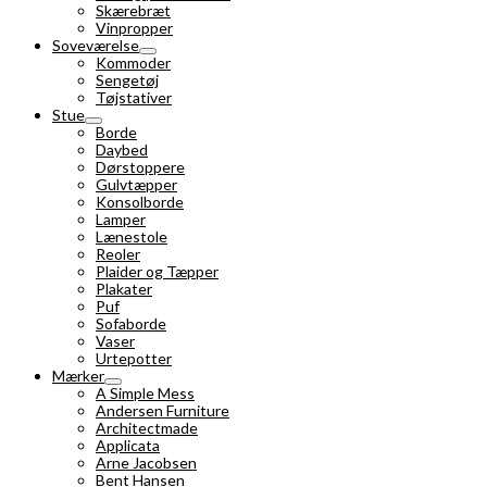
Skærebræt
Vinpropper
Soveværelse
Kommoder
Sengetøj
Tøjstativer
Stue
Borde
Daybed
Dørstoppere
Gulvtæpper
Konsolborde
Lamper
Lænestole
Reoler
Plaider og Tæpper
Plakater
Puf
Sofaborde
Vaser
Urtepotter
Mærker
A Simple Mess
Andersen Furniture
Architectmade
Applicata
Arne Jacobsen
Bent Hansen