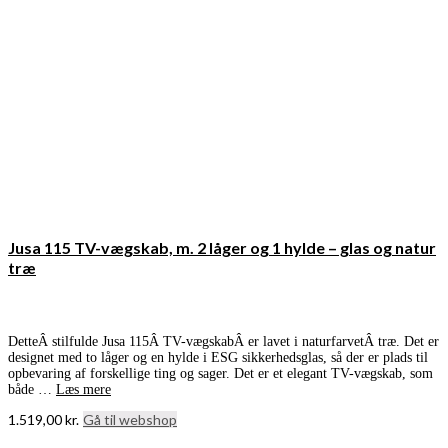
Jusa 115 TV-vægskab, m. 2 låger og 1 hylde – glas og natur
træ
DetteÂ stilfulde Jusa 115Â TV-vægskabÂ er lavet i naturfarvetÂ træ. Det er
designet med to låger og en hylde i ESG sikkerhedsglas, så der er plads til
opbevaring af forskellige ting og sager. Det er et elegant TV-vægskab, som
både …
Læs mere
1.519,00
kr.
Gå til webshop