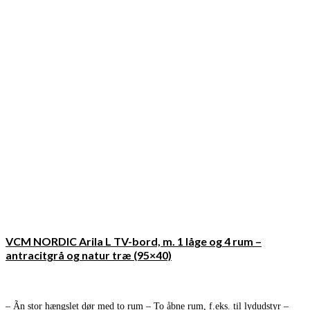
VCM NORDIC Arila L TV-bord, m. 1 låge og 4 rum –
antracitgrå og natur træ (95×40)
– Ãn stor hængslet dør med to rum – To åbne rum, f.eks. til lydudstyr –