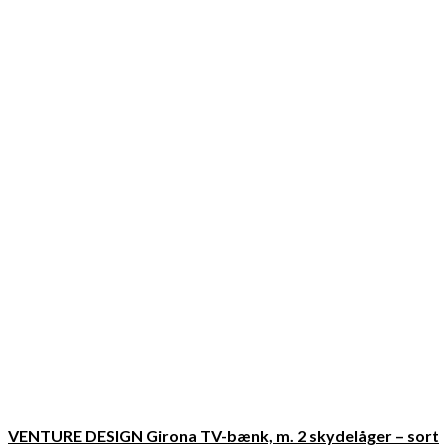
VENTURE DESIGN Girona TV-bænk, m. 2 skydelåger – sort