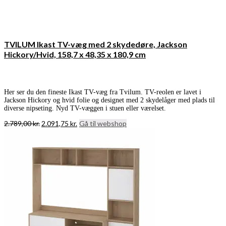
TVILUM Ikast TV-væg med 2 skydedøre, Jackson
Hickory/Hvid, 158,7 x 48,35 x 180,9 cm
Her ser du den fineste Ikast TV-væg fra Tvilum. TV-reolen er lavet i
Jackson Hickory og hvid folie og designet med 2 skydelåger med plads til
diverse nipseting. Nyd TV-væggen i stuen eller værelset.
Den
Den
2.789,00
kr.
2.091,75
kr.
Gå til webshop
oprindelige
aktuelle
pris
pris
var:
er:
2.789,00 kr..
2.091,75 kr..