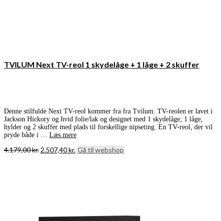
TVILUM Next TV-reol 1 skydelåge + 1 låge + 2 skuffer
Denne stilfulde Next TV-reol kommer fra fra Tvilum. TV-reolen er lavet i
Jackson Hickory og hvid folie/lak og designet med 1 skydelåge, 1 låge,
hylder og 2 skuffer med plads til forskellige nipseting. En TV-reol, der vil
pryde både i …
Læs mere
Den
Den
4.179,00
kr.
2.507,40
kr.
Gå til webshop
oprindelige
aktuelle
pris
pris
var:
er:
4.179,00 kr..
2.507,40 kr..