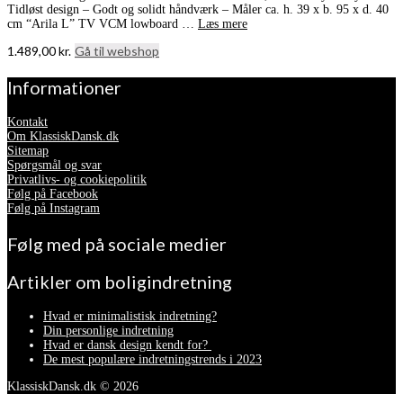
Tidløst design – Godt og solidt håndværk – Måler ca. h. 39 x b. 95 x d. 40
cm “Arila L” TV VCM lowboard …
Læs mere
1.489,00
kr.
Gå til webshop
Informationer
Kontakt
Om KlassiskDansk.dk
Sitemap
Spørgsmål og svar
Privatlivs- og cookiepolitik
Følg på Facebook
Følg på Instagram
Følg med på sociale medier
Artikler om boligindretning
Hvad er minimalistisk indretning?
Din personlige indretning
Hvad er dansk design kendt for?
De mest populære indretningstrends i 2023
KlassiskDansk.dk © 2026