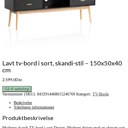
Lavt tv-bord i sort, skandi-stil – 150x50x40
cm
2.599,00
kr.
Gå til webshop
Varenummer (SKU):
8432914468615246769
Kategori:
TV-Borde
Beskrivelse
Yderligere informationer
Produktbeskrivelse
Moderne skandi TV-bord i sort Design: Modernt design med en elegant sort