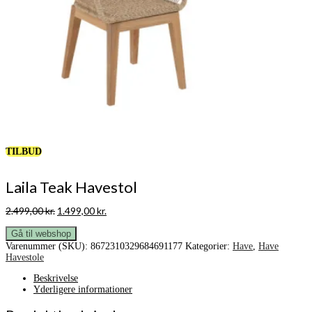
TILBUD
Laila Teak Havestol
Den
Den
2.499,00
kr.
1.499,00
kr.
oprindelige
aktuelle
pris
pris
Gå til webshop
var:
er:
Varenummer (SKU):
8672310329684691177
Kategorier:
Have
,
Have
2.499,00 kr..
1.499,00 kr..
Havestole
Beskrivelse
Yderligere informationer