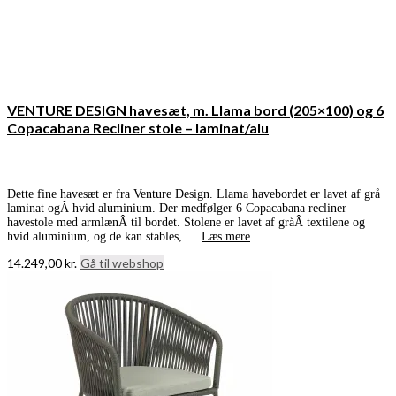
VENTURE DESIGN havesæt, m. Llama bord (205×100) og 6
Copacabana Recliner stole – laminat/alu
Dette fine havesæt er fra Venture Design. Llama havebordet er lavet af grå
laminat ogÂ hvid aluminium. Der medfølger 6 Copacabana recliner
havestole med armlænÂ til bordet. Stolene er lavet af gråÂ textilene og
hvid aluminium, og de kan stables, …
Læs mere
14.249,00
kr.
Gå til webshop