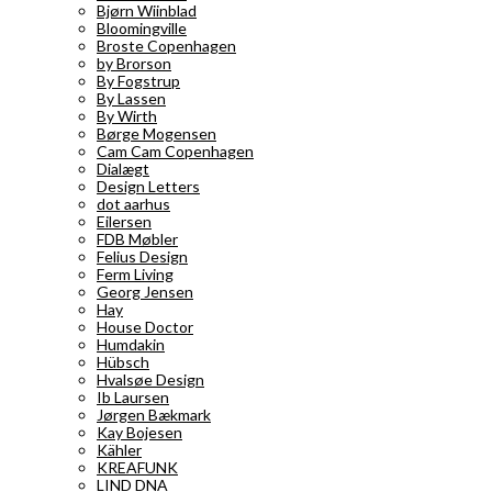
Bjørn Wiinblad
Bloomingville
Broste Copenhagen
by Brorson
By Fogstrup
By Lassen
By Wirth
Børge Mogensen
Cam Cam Copenhagen
Dialægt
Design Letters
dot aarhus
Eilersen
FDB Møbler
Felius Design
Ferm Living
Georg Jensen
Hay
House Doctor
Humdakin
Hübsch
Hvalsøe Design
Ib Laursen
Jørgen Bækmark
Kay Bojesen
Kähler
KREAFUNK
LIND DNA