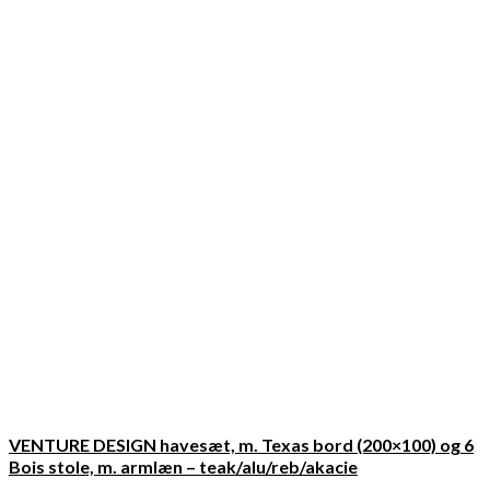
VENTURE DESIGN havesæt, m. Texas bord (200×100) og 6
Bois stole, m. armlæn – teak/alu/reb/akacie