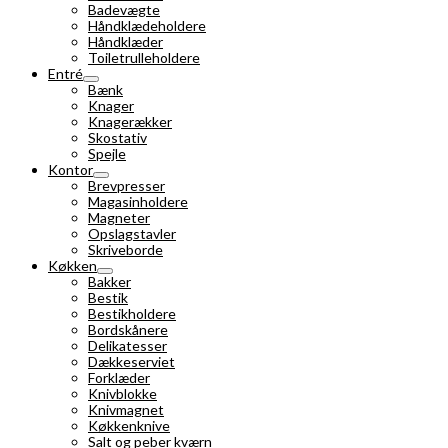
Badevægte
Håndklædeholdere
Håndklæder
Toiletrulleholdere
Entré
Bænk
Knager
Knagerækker
Skostativ
Spejle
Kontor
Brevpresser
Magasinholdere
Magneter
Opslagstavler
Skriveborde
Køkken
Bakker
Bestik
Bestikholdere
Bordskånere
Delikatesser
Dækkeserviet
Forklæder
Knivblokke
Knivmagnet
Køkkenknive
Salt og peber kværn