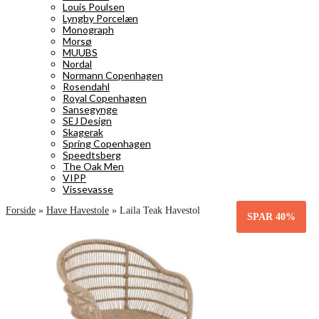
Louis Poulsen
Lyngby Porcelæn
Monograph
Morsø
MUUBS
Nordal
Normann Copenhagen
Rosendahl
Royal Copenhagen
Sansegynge
SEJ Design
Skagerak
Spring Copenhagen
Speedtsberg
The Oak Men
VIPP
Vissevasse
Forside
»
Have Havestole
»
Laila Teak Havestol
SPAR
40%