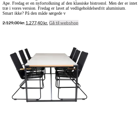
Ape. Fredag er en nyfortolkning af den klassiske bistrostol. Men der er intet
træ i vores version. Fredag er lavet af vedligeholdelsesfrit aluminium.
Smart ikke? På den måde sørgede v
Den
Den
2.129,00
kr.
1.277,40
kr.
Gå til webshop
oprindelige
aktuelle
pris
pris
var:
er:
2.129,00 kr..
1.277,40 kr..