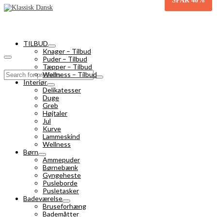
SPAR
40%
TILBUD
Knager – Tilbud
Puder – Tilbud
Tæpper – Tilbud
Search
Wellness – Tilbud
for:
Interiør
Delikatesser
Duge
Greb
Højtaler
Jul
Kurve
Lammeskind
Wellness
Børn
Ammepuder
Børnebænk
Gyngeheste
Pusleborde
Pusletasker
Badeværelse
Bruseforhæng
Bademåtter