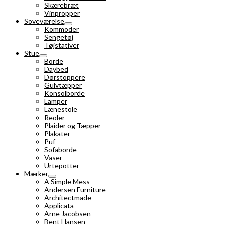
Skærebræt
Vinpropper
Soveværelse
Kommoder
Sengetøj
Tøjstativer
Stue
Borde
Daybed
Dørstoppere
Gulvtæpper
Konsolborde
Lamper
Lænestole
Reoler
Plaider og Tæpper
Plakater
Puf
Sofaborde
Vaser
Urtepotter
Mærker
A Simple Mess
Andersen Furniture
Architectmade
Applicata
Arne Jacobsen
Bent Hansen