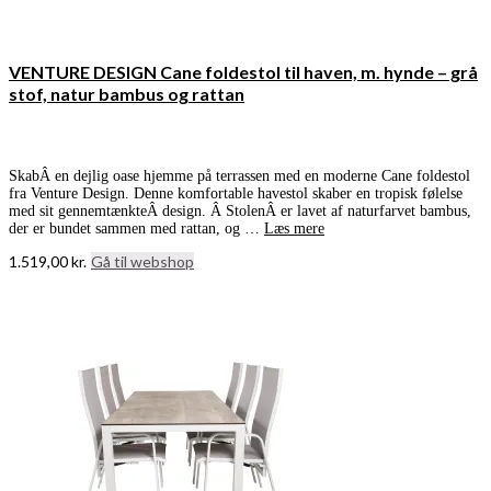
VENTURE DESIGN Cane foldestol til haven, m. hynde – grå
stof, natur bambus og rattan
SkabÂ en dejlig oase hjemme på terrassen med en moderne Cane foldestol
fra Venture Design. Denne komfortable havestol skaber en tropisk følelse
med sit gennemtænkteÂ design. Â StolenÂ er lavet af naturfarvet bambus,
der er bundet sammen med rattan, og …
Læs mere
1.519,00
kr.
Gå til webshop