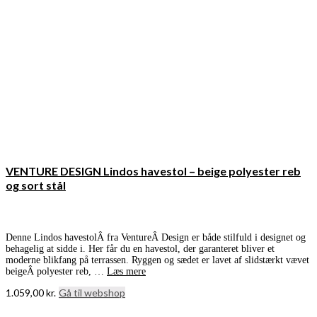
VENTURE DESIGN Lindos havestol – beige polyester reb
og sort stål
Denne Lindos havestolÂ fra VentureÂ Design er både stilfuld i designet og
behagelig at sidde i. Her får du en havestol, der garanteret bliver et
moderne blikfang på terrassen. Ryggen og sædet er lavet af slidstærkt vævet
beigeÂ polyester reb, …
Læs mere
1.059,00
kr.
Gå til webshop