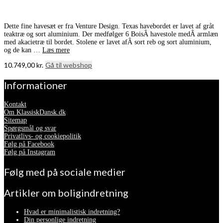
Dette fine havesæt er fra Venture Design. Texas havebordet er lavet af gråt
teaktræ og sort aluminium. Der medfølger 6 BoisÂ havestole medÂ armlæn
med akacietræ til bordet. Stolene er lavet afÂ sort reb og sort aluminium,
og de kan …
Læs mere
10.749,00
kr.
Gå til webshop
Informationer
Kontakt
Om KlassiskDansk.dk
Sitemap
Spørgsmål og svar
Privatlivs- og cookiepolitik
Følg på Facebook
Følg på Instagram
Følg med på sociale medier
Artikler om boligindretning
Hvad er minimalistisk indretning?
Din personlige indretning