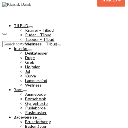
SPAR
25%
TILBUD
Knager – Tilbud
Puder – Tilbud
Tæpper – Tilbud
Search
Wellness – Tilbud
for:
Interiør
Delikatesser
Duge
Greb
Højtaler
Jul
Kurve
Lammeskind
Wellness
Børn
Ammepuder
Børnebænk
Gyngeheste
Pusleborde
Pusletasker
Badeværelse
Bruseforhæng
Bademåtter