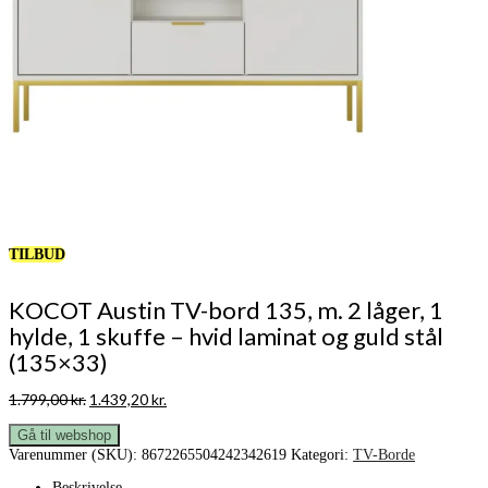
TILBUD
KOCOT Austin TV-bord 135, m. 2 låger, 1
hylde, 1 skuffe – hvid laminat og guld stål
(135×33)
Den
Den
1.799,00
kr.
1.439,20
kr.
oprindelige
aktuelle
pris
pris
Gå til webshop
var:
er:
Varenummer (SKU):
8672265504242342619
Kategori:
TV-Borde
1.799,00 kr..
1.439,20 kr..
Beskrivelse