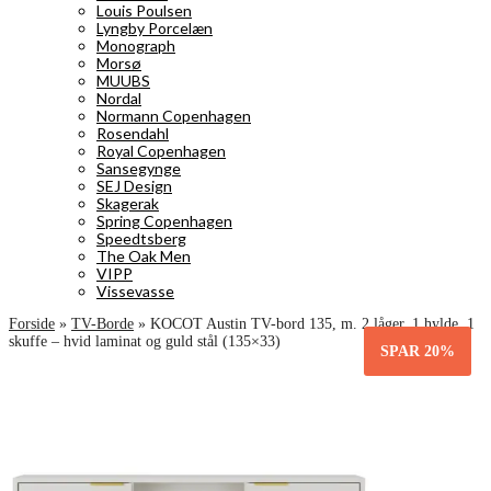
Louis Poulsen
Lyngby Porcelæn
Monograph
Morsø
MUUBS
Nordal
Normann Copenhagen
Rosendahl
Royal Copenhagen
Sansegynge
SEJ Design
Skagerak
Spring Copenhagen
Speedtsberg
The Oak Men
VIPP
Vissevasse
Forside
»
TV-Borde
»
KOCOT Austin TV-bord 135, m. 2 låger, 1 hylde, 1
skuffe – hvid laminat og guld stål (135×33)
SPAR
20%