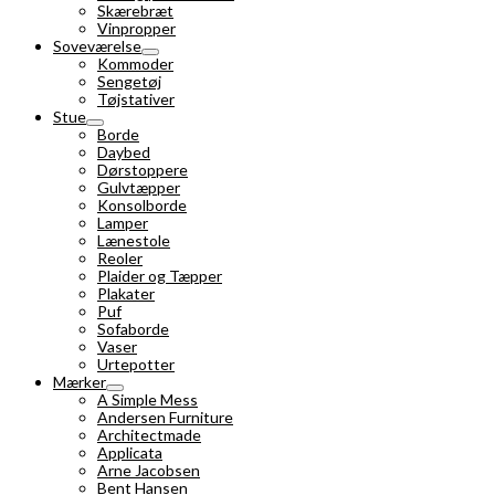
Skærebræt
Vinpropper
Soveværelse
Kommoder
Sengetøj
Tøjstativer
Stue
Borde
Daybed
Dørstoppere
Gulvtæpper
Konsolborde
Lamper
Lænestole
Reoler
Plaider og Tæpper
Plakater
Puf
Sofaborde
Vaser
Urtepotter
Mærker
A Simple Mess
Andersen Furniture
Architectmade
Applicata
Arne Jacobsen
Bent Hansen