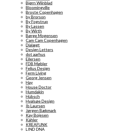
Bjørn Wiinblad
Bloomingville
Broste Copenhagen
by Brorson
By Fogstrup
By Lassen
By Wirth
Børge Mogensen
Cam Cam Copenhagen
Dialægt
Design Letters
dot aarhus
Eilersen
FDB Møbler
Felius Design
Ferm Living
Georg Jensen
Hay
House Doctor
Humdakin
Hübsch
Hvalsøe Design
Ib Laursen
Jørgen Bækmark
Kay Bojesen
Kähler
KREAFUNK
LIND DNA