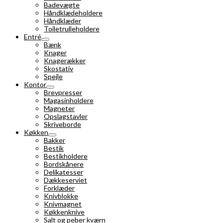
Badevægte
Håndklædeholdere
Håndklæder
Toiletrulleholdere
Entré
Bænk
Knager
Knagerækker
Skostativ
Spejle
Kontor
Brevpresser
Magasinholdere
Magneter
Opslagstavler
Skriveborde
Køkken
Bakker
Bestik
Bestikholdere
Bordskånere
Delikatesser
Dækkeserviet
Forklæder
Knivblokke
Knivmagnet
Køkkenknive
Salt og peber kværn