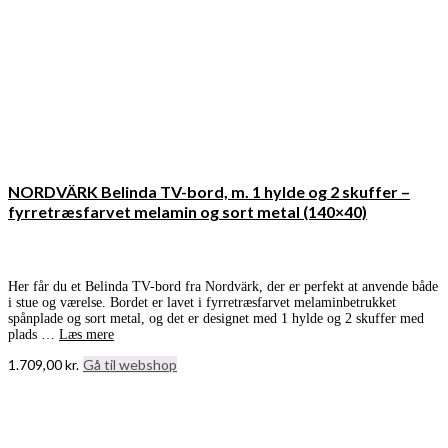
NORDVÄRK Belinda TV-bord, m. 1 hylde og 2 skuffer –
fyrretræsfarvet melamin og sort metal (140×40)
Her får du et Belinda TV-bord fra Nordvärk, der er perfekt at anvende både
i stue og værelse. Bordet er lavet i fyrretræsfarvet melaminbetrukket
spånplade og sort metal, og det er designet med 1 hylde og 2 skuffer med
plads …
Læs mere
1.709,00
kr.
Gå til webshop