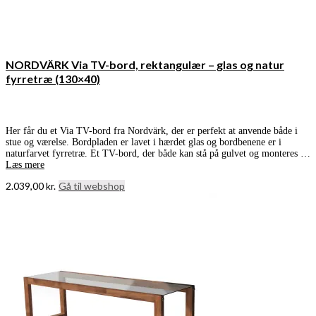
NORDVÄRK Via TV-bord, rektangulær – glas og natur
fyrretræ (130×40)
Her får du et Via TV-bord fra Nordvärk, der er perfekt at anvende både i
stue og værelse. Bordpladen er lavet i hærdet glas og bordbenene er i
naturfarvet fyrretræ. Et TV-bord, der både kan stå på gulvet og monteres …
Læs mere
2.039,00
kr.
Gå til webshop