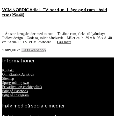
VCM NORDIC Arila L TV-bord, m. 1 låge og 4 rum – hvid
træ (95×40)
– Ãn stor hængslet dør med to rum – To åbne rum, f.eks. til lydudstyr –
Tidløst design – Godt og solidt håndværk – Måler ca. h. 39 x b. 95 x d. 40
cm “Arila L” TV VCM lowboard …
Læs mere
1.489,00
kr.
Gå til webshop
Informationer
Kontakt
Om KlassiskDansk.dk
Sitemap
Spørgsmål og svar
Privatlivs- og cookiepolitik
Følg på Facebook
Følg på Instagram
Følg med på sociale medier