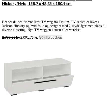
Hickory/Hvid, 158,7 x 48,35 x 180,9 cm
Her ser du den fineste Ikast TV-væg fra Tvilum. TV-reolen er lavet i
Jackson Hickory og hvid folie og designet med 2 skydelåger med plads til
diverse nipseting. Nyd TV-væggen i stuen eller værelset.
Den
Den
2.789,00
kr.
2.091,75
kr.
Gå til webshop
oprindelige
aktuelle
pris
pris
var:
er:
2.789,00 kr..
2.091,75 kr..