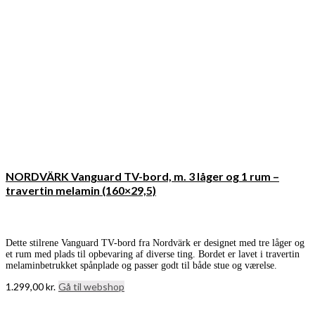
NORDVÄRK Vanguard TV-bord, m. 3 låger og 1 rum –
travertin melamin (160×29,5)
Dette stilrene Vanguard TV-bord fra Nordvärk er designet med tre låger og
et rum med plads til opbevaring af diverse ting. Bordet er lavet i travertin
melaminbetrukket spånplade og passer godt til både stue og værelse.
1.299,00
kr.
Gå til webshop