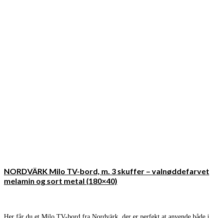
NORDVÄRK Milo TV-bord, m. 3 skuffer – valnøddefarvet
melamin og sort metal (180×40)
Her får du et Milo TV-bord fra Nordvärk, der er perfekt at anvende både i