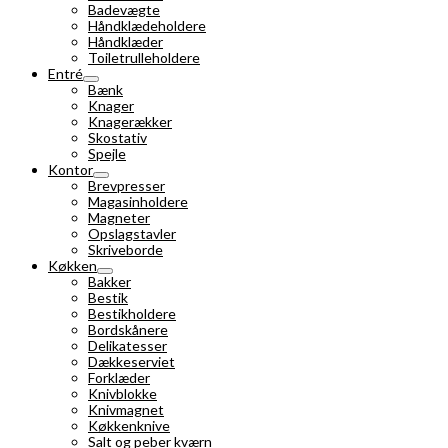
Badevægte
Håndklædeholdere
Håndklæder
Toiletrulleholdere
Entré
Bænk
Knager
Knagerækker
Skostativ
Spejle
Kontor
Brevpresser
Magasinholdere
Magneter
Opslagstavler
Skriveborde
Køkken
Bakker
Bestik
Bestikholdere
Bordskånere
Delikatesser
Dækkeserviet
Forklæder
Knivblokke
Knivmagnet
Køkkenknive
Salt og peber kværn