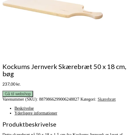
Kockums Jernverk Skærebræt 50 x 18 cm,
bøg
237,00
kr.
Gå til webshop
Varenummer (SKU):
8879866299006248827
Kategori:
Skærebræt
Beskrivelse
Yderligere informationer
Produktbeskrivelse
Dette skærebræt på 50 x 18 x 1,5 cm fra Kockums Jernverk er lavet af