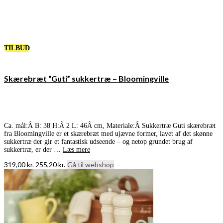
TILBUD
Skærebræt “Guti” sukkertræ – Bloomingville
Ca. mål:Â B: 38 H:Â 2 L: 46Â cm, Materiale:Â Sukkertræ Guti skærebræt
fra Bloomingville er et skærebræt med ujævne former, lavet af det skønne
sukkertræ der gir et fantastisk udseende – og netop grundet brug af
sukkertræ, er der …
Læs mere
Den
Den
319,00
kr.
255,20
kr.
Gå til webshop
oprindelige
aktuelle
pris
pris
var:
er:
319,00 kr..
255,20 kr..