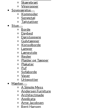
Skærebræt
Vinpropper
Soveværelse
Kommoder
Sengetøj
Tøjstativer
Stue
Borde
Daybed
Dørstoppere
Gulvtæpper
Konsolborde
Lamper
Lænestole
Reoler
Plaider og Tæpper
Plakater
Puf
Sofaborde
Vaser
Urtepotter
Mærker
A Simple Mess
Andersen Furniture
Architectmade
Applicata
Arne Jacobsen
Bent Hansen