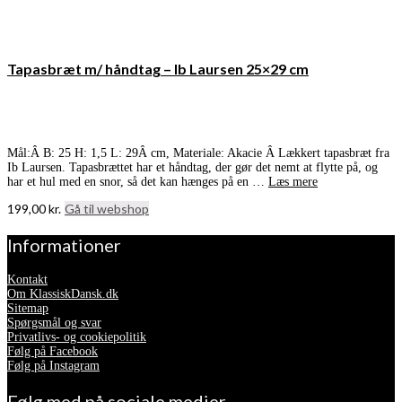
Tapasbræt m/ håndtag – Ib Laursen 25×29 cm
Mål:Â B: 25 H: 1,5 L: 29Â cm, Materiale: Akacie Â Lækkert tapasbræt fra
Ib Laursen. Tapasbrættet har et håndtag, der gør det nemt at flytte på, og
har et hul med en snor, så det kan hænges på en …
Læs mere
199,00
kr.
Gå til webshop
Informationer
Kontakt
Om KlassiskDansk.dk
Sitemap
Spørgsmål og svar
Privatlivs- og cookiepolitik
Følg på Facebook
Følg på Instagram
Følg med på sociale medier