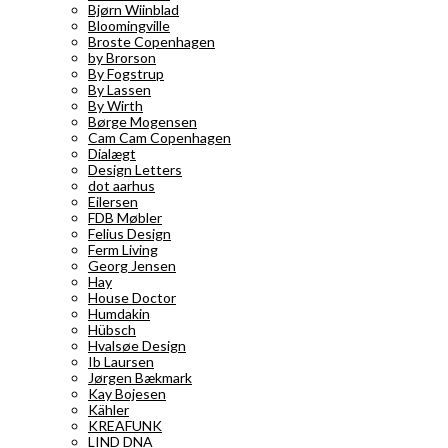
Bjørn Wiinblad
Bloomingville
Broste Copenhagen
by Brorson
By Fogstrup
By Lassen
By Wirth
Børge Mogensen
Cam Cam Copenhagen
Dialægt
Design Letters
dot aarhus
Eilersen
FDB Møbler
Felius Design
Ferm Living
Georg Jensen
Hay
House Doctor
Humdakin
Hübsch
Hvalsøe Design
Ib Laursen
Jørgen Bækmark
Kay Bojesen
Kähler
KREAFUNK
LIND DNA