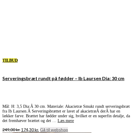
TILBUD
Serveringsbræt rundt på fødder – Ib Laursen Dia: 30 cm
Mål: H: 3,5 Dia:Â 30 cm. Materiale: Akacietræ Smukt rundt serveringsbræt
fra Ib Laursen.Â Serveringsbrættet er lavet af akacietræÂ derÂ har en
lækker farve. Brættet har fødder under sig, hvilket er en superfin detalje, da
det fremhæver brættet og det …
Læs mere
Den
Den
249,00
kr.
174,30
kr.
Gå til webshop