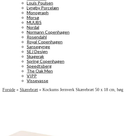
Louis Poulsen
Lyngby Porcelæn
Monograph
Morsø
MUUBS
Nordal
Normann Copenhagen
Rosendahl
Royal Copenhagen
Sansegynge
SEJ Design
Skagerak
Spring Copenhagen
Speedtsberg
The Oak Men
VIPP
Vissevasse
Forside
»
Skærebræt
»
Kockums Jernverk Skærebræt 50 x 18 cm, bøg