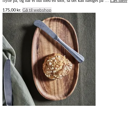
flytte på, og har et hul med en snor, så det kan hænges på …
Læs mere
175,00
kr.
Gå til webshop