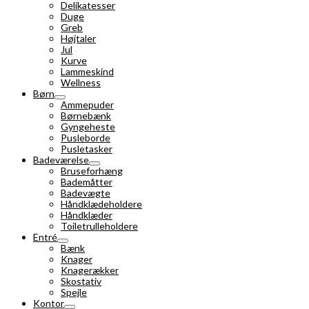
Delikatesser
Duge
Greb
Højtaler
Jul
Kurve
Lammeskind
Wellness
Børn
Ammepuder
Børnebænk
Gyngeheste
Pusleborde
Pusletasker
Badeværelse
Bruseforhæng
Bademåtter
Badevægte
Håndklædeholdere
Håndklæder
Toiletrulleholdere
Entré
Bænk
Knager
Knagerækker
Skostativ
Spejle
Kontor