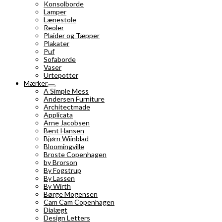
Konsolborde
Lamper
Lænestole
Reoler
Plaider og Tæpper
Plakater
Puf
Sofaborde
Vaser
Urtepotter
Mærker
A Simple Mess
Andersen Furniture
Architectmade
Applicata
Arne Jacobsen
Bent Hansen
Bjørn Wiinblad
Bloomingville
Broste Copenhagen
by Brorson
By Fogstrup
By Lassen
By Wirth
Børge Mogensen
Cam Cam Copenhagen
Dialægt
Design Letters