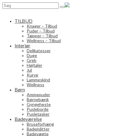
Search
for:
TILBUD
Knager – Tilbud
Puder – Tilbud
Tæpper – Tilbud
Wellness – Tilbud
Interiør
Delikatesser
Duge
Greb
Højtaler
Jul
Kurve
Lammeskind
Wellness
Børn
Ammepuder
Børnebænk
Gyngeheste
Pusleborde
Pusletasker
Badeværelse
Bruseforhæng
Bademåtter
Badevægte