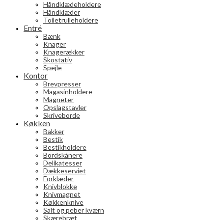
Håndklædeholdere
Håndklæder
Toiletrulleholdere
Entré
Bænk
Knager
Knagerækker
Skostativ
Spejle
Kontor
Brevpresser
Magasinholdere
Magneter
Opslagstavler
Skriveborde
Køkken
Bakker
Bestik
Bestikholdere
Bordskånere
Delikatesser
Dækkeserviet
Forklæder
Knivblokke
Knivmagnet
Køkkenknive
Salt og peber kværn
Skærebræt