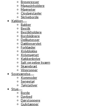
Brevpresser
Magasinholdere
Magneter
Opslagstavler
Skriveborde
Køkken
Bakker
Bestik
Bestikholdere
Bordskånere
Delikatesser
Dækkeserviet
Forklæder
Knivblokke
Knivmagnet
Køkkenknive
Salt og peber kværn
Skærebræt
Vinpropper
Soveværelse
Kommoder
Sengetøj
Tøjstativer
Stue
Borde
Daybed
Dørstoppere
Gulvtæpper