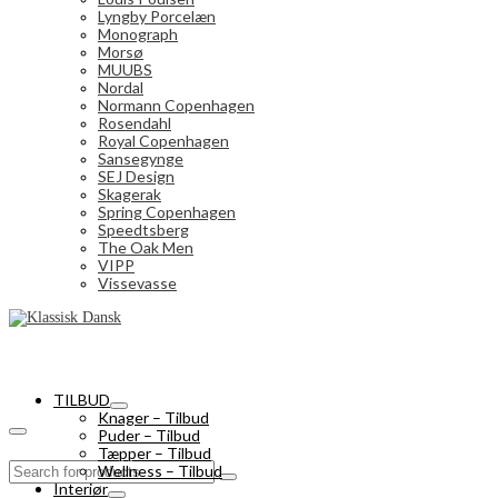
Lyngby Porcelæn
Monograph
Morsø
MUUBS
Nordal
Normann Copenhagen
Rosendahl
Royal Copenhagen
Sansegynge
SEJ Design
Skagerak
Spring Copenhagen
Speedtsberg
The Oak Men
VIPP
Vissevasse
TILBUD
Knager – Tilbud
Puder – Tilbud
Tæpper – Tilbud
Search
Wellness – Tilbud
for:
Interiør