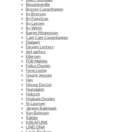
Bloomingville
Broste Copenhagen
by Brorson
By Fogstrup
By Lassen
By Wirth
Børge Mogensen
Cam Cam Copenhagen
Dialægt
Design Letters
dot aarhus
Eilersen
FDB Møbler
Felius Design
Ferm Living
Georg Jensen
Hay
House Doctor
Humdakin
Hübsch
Hvalsøe Design
Ib Laursen
Jørgen Bækmark
Kay Bojesen
Kähler
KREAFUNK
LIND DNA
Louis Poulsen