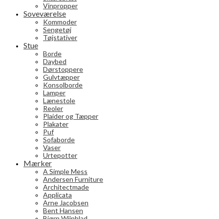
Vinpropper
Soveværelse
Kommoder
Sengetøj
Tøjstativer
Stue
Borde
Daybed
Dørstoppere
Gulvtæpper
Konsolborde
Lamper
Lænestole
Reoler
Plaider og Tæpper
Plakater
Puf
Sofaborde
Vaser
Urtepotter
Mærker
A Simple Mess
Andersen Furniture
Architectmade
Applicata
Arne Jacobsen
Bent Hansen
Bjørn Wiinblad