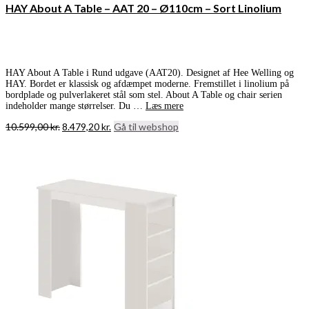
HAY About A Table – AAT 20 – Ø110cm – Sort Linolium
HAY About A Table i Rund udgave (AAT20). Designet af Hee Welling og
HAY. Bordet er klassisk og afdæmpet moderne. Fremstillet i linolium på
bordplade og pulverlakeret stål som stel. About A Table og chair serien
indeholder mange størrelser. Du …
Læs mere
Den
Den
10.599,00
kr.
8.479,20
kr.
Gå til webshop
oprindelige
aktuelle
pris
pris
var:
er:
10.599,00 kr..
8.479,20 kr..