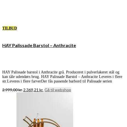
TILBUD
HAY Palissade Barstol – Anthracite
HAY Palissade barstol i Anthracite grå. Produceret i pulverlakeret stål og
kan tåle udendørs brug. HAY Palissade Barstol – Anthracite Leveres i flere
str.Leveres i flere farverDer fås passende barbord til Palissade serien
Den
Den
2.999,00
kr.
2.369,21
kr.
Gå til webshop
oprindelige
aktuelle
pris
pris
var:
er:
2.999,00 kr..
2.369,21 kr..