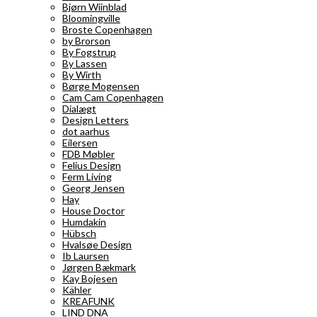
Bjørn Wiinblad
Bloomingville
Broste Copenhagen
by Brorson
By Fogstrup
By Lassen
By Wirth
Børge Mogensen
Cam Cam Copenhagen
Dialægt
Design Letters
dot aarhus
Eilersen
FDB Møbler
Felius Design
Ferm Living
Georg Jensen
Hay
House Doctor
Humdakin
Hübsch
Hvalsøe Design
Ib Laursen
Jørgen Bækmark
Kay Bojesen
Kähler
KREAFUNK
LIND DNA