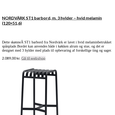
NORDVÄRK ST1 barbord, m. 3 hylder – hvid melamin
(120×51,6)
Dette skønneÂ ST1 barbord fra Nordvärk er lavet i hvid melaminbetrukket
spånplade.Bordet kan anvendes både i køkken alrum og stue, og det er
designet med 3 hylder med plads til opbevaring af forskellige ting og sager.
2.089,00
kr.
Gå til webshop