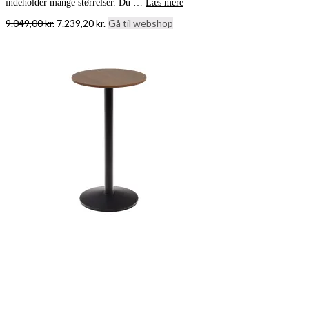
indeholder mange størrelser. Du …
Læs mere
Den
Den
9.049,00
kr.
7.239,20
kr.
Gå til webshop
oprindelige
aktuelle
pris
pris
var:
er:
9.049,00 kr..
7.239,20 kr..