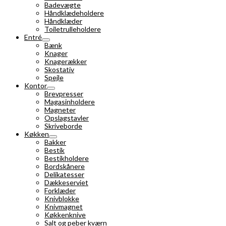
Badevægte
Håndklædeholdere
Håndklæder
Toiletrulleholdere
Entré
Bænk
Knager
Knagerækker
Skostativ
Spejle
Kontor
Brevpresser
Magasinholdere
Magneter
Opslagstavler
Skriveborde
Køkken
Bakker
Bestik
Bestikholdere
Bordskånere
Delikatesser
Dækkeserviet
Forklæder
Knivblokke
Knivmagnet
Køkkenknive
Salt og peber kværn