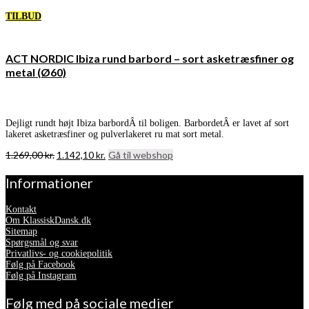
TILBUD
ACT NORDIC Ibiza rund barbord – sort asketræsfiner og
metal (Ø60)
Dejligt rundt højt Ibiza barbordÂ til boligen. BarbordetÂ er lavet af sort
lakeret asketræsfiner og pulverlakeret ru mat sort metal.
Den
Den
1.269,00
kr.
1.142,10
kr.
Gå til webshop
oprindelige
aktuelle
pris
pris
Informationer
var:
er:
1.269,00 kr..
1.142,10 kr..
Kontakt
Om KlassiskDansk.dk
Sitemap
Spørgsmål og svar
Privatlivs- og cookiepolitik
Følg på Facebook
Følg på Instagram
Følg med på sociale medier