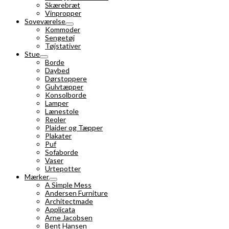
Skærebræt
Vinpropper
Soveværelse
Kommoder
Sengetøj
Tøjstativer
Stue
Borde
Daybed
Dørstoppere
Gulvtæpper
Konsolborde
Lamper
Lænestole
Reoler
Plaider og Tæpper
Plakater
Puf
Sofaborde
Vaser
Urtepotter
Mærker
A Simple Mess
Andersen Furniture
Architectmade
Applicata
Arne Jacobsen
Bent Hansen