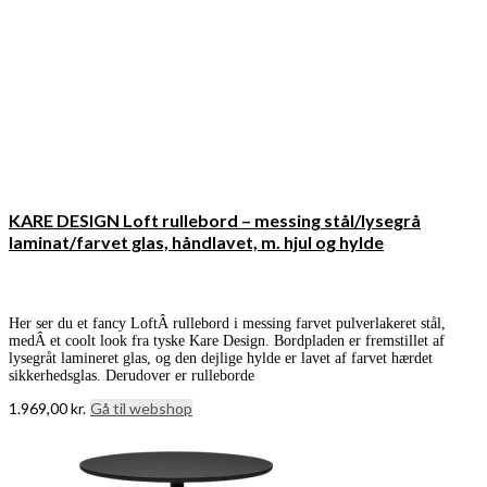
KARE DESIGN Loft rullebord – messing stål/lysegrå
laminat/farvet glas, håndlavet, m. hjul og hylde
Her ser du et fancy LoftÂ rullebord i messing farvet pulverlakeret stål,
medÂ et coolt look fra tyske Kare Design. Bordpladen er fremstillet af
lysegråt lamineret glas, og den dejlige hylde er lavet af farvet hærdet
sikkerhedsglas. Derudover er rulleborde
1.969,00
kr.
Gå til webshop