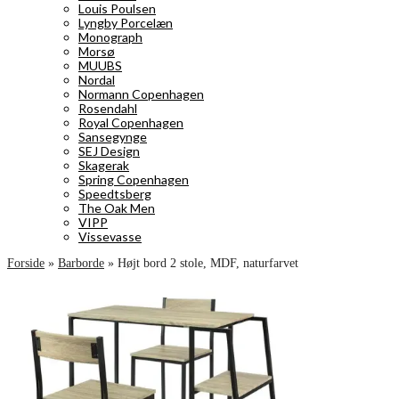
Louis Poulsen
Lyngby Porcelæn
Monograph
Morsø
MUUBS
Nordal
Normann Copenhagen
Rosendahl
Royal Copenhagen
Sansegynge
SEJ Design
Skagerak
Spring Copenhagen
Speedtsberg
The Oak Men
VIPP
Vissevasse
Forside
»
Barborde
»
Højt bord 2 stole, MDF, naturfarvet