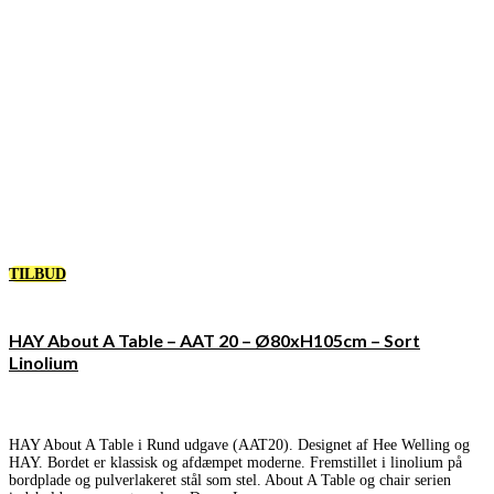
TILBUD
HAY About A Table – AAT 20 – Ø80xH105cm – Sort
Linolium
HAY About A Table i Rund udgave (AAT20). Designet af Hee Welling og
HAY. Bordet er klassisk og afdæmpet moderne. Fremstillet i linolium på
bordplade og pulverlakeret stål som stel. About A Table og chair serien