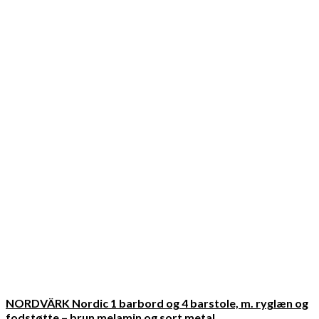
NORDVÄRK Nordic 1 barbord og 4 barstole, m. ryglæn og
fodstøtte – brun melamin og sort metal