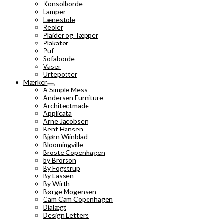
Konsolborde
Lamper
Lænestole
Reoler
Plaider og Tæpper
Plakater
Puf
Sofaborde
Vaser
Urtepotter
Mærker
A Simple Mess
Andersen Furniture
Architectmade
Applicata
Arne Jacobsen
Bent Hansen
Bjørn Wiinblad
Bloomingville
Broste Copenhagen
by Brorson
By Fogstrup
By Lassen
By Wirth
Børge Mogensen
Cam Cam Copenhagen
Dialægt
Design Letters