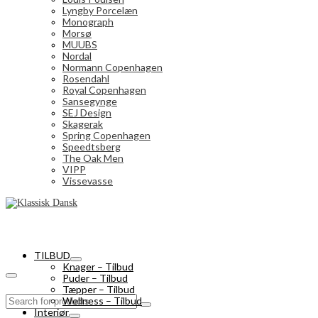
Lyngby Porcelæn
Monograph
Morsø
MUUBS
Nordal
Normann Copenhagen
Rosendahl
Royal Copenhagen
Sansegynge
SEJ Design
Skagerak
Spring Copenhagen
Speedtsberg
The Oak Men
VIPP
Vissevasse
TILBUD
Knager – Tilbud
Puder – Tilbud
Tæpper – Tilbud
Search
Wellness – Tilbud
for:
Interiør