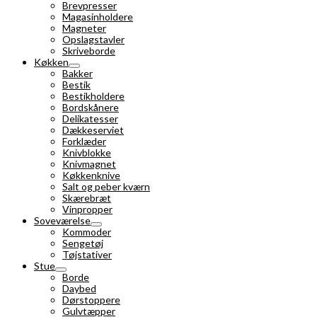
Brevpresser
Magasinholdere
Magneter
Opslagstavler
Skriveborde
Køkken
Bakker
Bestik
Bestikholdere
Bordskånere
Delikatesser
Dækkeserviet
Forklæder
Knivblokke
Knivmagnet
Køkkenknive
Salt og peber kværn
Skærebræt
Vinpropper
Soveværelse
Kommoder
Sengetøj
Tøjstativer
Stue
Borde
Daybed
Dørstoppere
Gulvtæpper