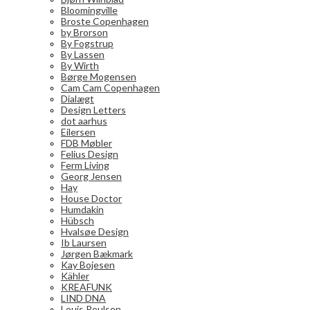
Bloomingville
Broste Copenhagen
by Brorson
By Fogstrup
By Lassen
By Wirth
Børge Mogensen
Cam Cam Copenhagen
Dialægt
Design Letters
dot aarhus
Eilersen
FDB Møbler
Felius Design
Ferm Living
Georg Jensen
Hay
House Doctor
Humdakin
Hübsch
Hvalsøe Design
Ib Laursen
Jørgen Bækmark
Kay Bojesen
Kähler
KREAFUNK
LIND DNA
Louis Poulsen