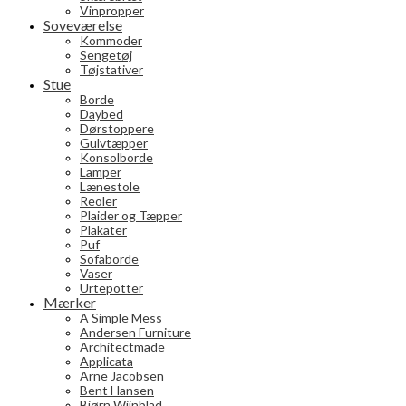
Vinpropper
Soveværelse
Kommoder
Sengetøj
Tøjstativer
Stue
Borde
Daybed
Dørstoppere
Gulvtæpper
Konsolborde
Lamper
Lænestole
Reoler
Plaider og Tæpper
Plakater
Puf
Sofaborde
Vaser
Urtepotter
Mærker
A Simple Mess
Andersen Furniture
Architectmade
Applicata
Arne Jacobsen
Bent Hansen
Bjørn Wiinblad