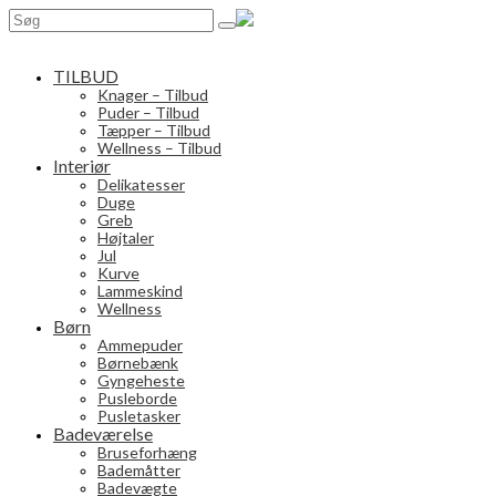
Search
for:
TILBUD
Knager – Tilbud
Puder – Tilbud
Tæpper – Tilbud
Wellness – Tilbud
Interiør
Delikatesser
Duge
Greb
Højtaler
Jul
Kurve
Lammeskind
Wellness
Børn
Ammepuder
Børnebænk
Gyngeheste
Pusleborde
Pusletasker
Badeværelse
Bruseforhæng
Bademåtter
Badevægte