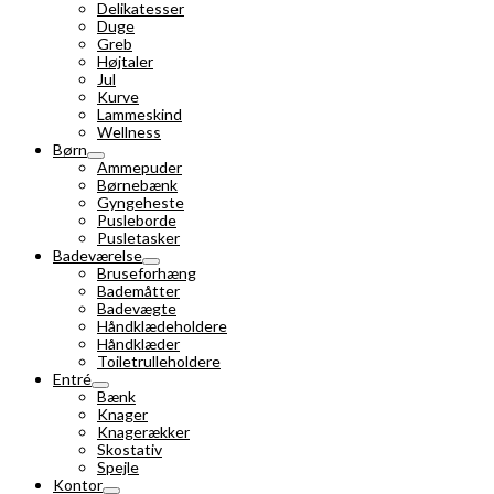
Delikatesser
Duge
Greb
Højtaler
Jul
Kurve
Lammeskind
Wellness
Børn
Ammepuder
Børnebænk
Gyngeheste
Pusleborde
Pusletasker
Badeværelse
Bruseforhæng
Bademåtter
Badevægte
Håndklædeholdere
Håndklæder
Toiletrulleholdere
Entré
Bænk
Knager
Knagerækker
Skostativ
Spejle
Kontor