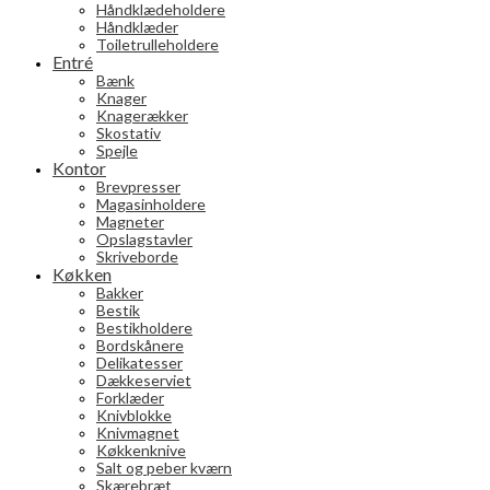
Håndklædeholdere
Håndklæder
Toiletrulleholdere
Entré
Bænk
Knager
Knagerækker
Skostativ
Spejle
Kontor
Brevpresser
Magasinholdere
Magneter
Opslagstavler
Skriveborde
Køkken
Bakker
Bestik
Bestikholdere
Bordskånere
Delikatesser
Dækkeserviet
Forklæder
Knivblokke
Knivmagnet
Køkkenknive
Salt og peber kværn
Skærebræt