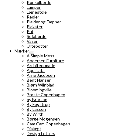
Konsolborde
Lamper
Lænestole
Reoler
Plaider og Tæpper
Plakater
Puf
Sofaborde
Vaser
Urtepotter
Mærker
A Simple Mess
Andersen Furniture
Architectmade
Applicata
Arne Jacobsen
Bent Hansen
Bjørn Wiinblad
Bloomingville
Broste Copenhagen
by Brorson
By Fogstrup
By Lassen
By Wirth
Børge Mogensen
Cam Cam Copenhagen
Dialægt
Design Letters