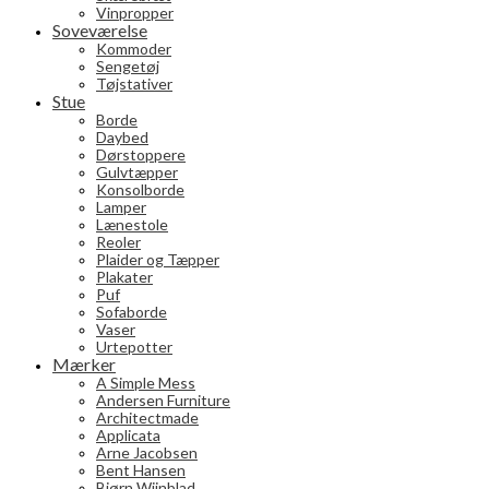
Vinpropper
Soveværelse
Kommoder
Sengetøj
Tøjstativer
Stue
Borde
Daybed
Dørstoppere
Gulvtæpper
Konsolborde
Lamper
Lænestole
Reoler
Plaider og Tæpper
Plakater
Puf
Sofaborde
Vaser
Urtepotter
Mærker
A Simple Mess
Andersen Furniture
Architectmade
Applicata
Arne Jacobsen
Bent Hansen
Bjørn Wiinblad