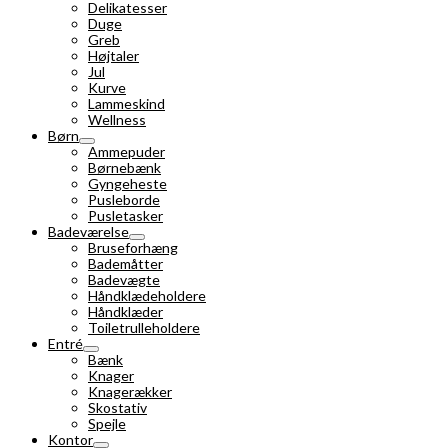
Delikatesser
Duge
Greb
Højtaler
Jul
Kurve
Lammeskind
Wellness
Børn
Ammepuder
Børnebænk
Gyngeheste
Pusleborde
Pusletasker
Badeværelse
Bruseforhæng
Bademåtter
Badevægte
Håndklædeholdere
Håndklæder
Toiletrulleholdere
Entré
Bænk
Knager
Knagerækker
Skostativ
Spejle
Kontor