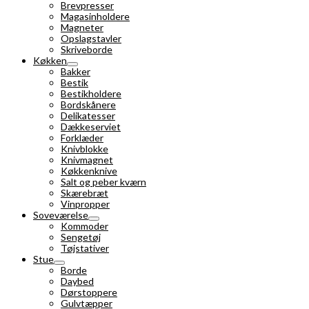
Brevpresser
Magasinholdere
Magneter
Opslagstavler
Skriveborde
Køkken
Bakker
Bestik
Bestikholdere
Bordskånere
Delikatesser
Dækkeserviet
Forklæder
Knivblokke
Knivmagnet
Køkkenknive
Salt og peber kværn
Skærebræt
Vinpropper
Soveværelse
Kommoder
Sengetøj
Tøjstativer
Stue
Borde
Daybed
Dørstoppere
Gulvtæpper