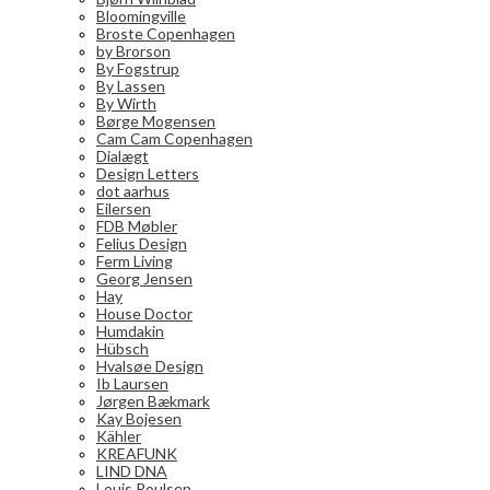
Bloomingville
Broste Copenhagen
by Brorson
By Fogstrup
By Lassen
By Wirth
Børge Mogensen
Cam Cam Copenhagen
Dialægt
Design Letters
dot aarhus
Eilersen
FDB Møbler
Felius Design
Ferm Living
Georg Jensen
Hay
House Doctor
Humdakin
Hübsch
Hvalsøe Design
Ib Laursen
Jørgen Bækmark
Kay Bojesen
Kähler
KREAFUNK
LIND DNA
Louis Poulsen