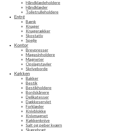
Håndklædeholdere
Håndklæder
Toiletrulleholdere
Entré
Bænk
Knager
Knagerækker
Skostativ
Spejle
Kontor
Brevpresser
Magasinholdere
Magneter
Opslagstavler
Skriveborde
Køkken
Bakker
Bestik
Bestikholdere
Bordskånere
Delikatesser
Dækkeserviet
Forklæder
Knivblokke
Knivmagnet
Køkkenknive
Salt og peber kværn
Skærebræt