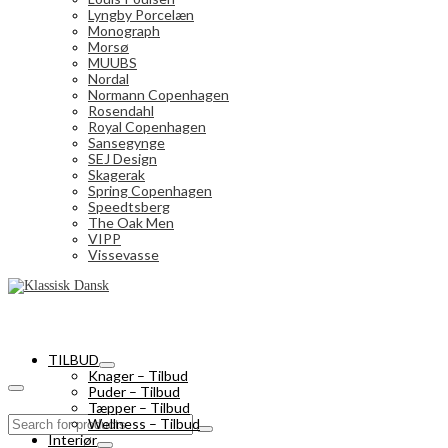
Lyngby Porcelæn
Monograph
Morsø
MUUBS
Nordal
Normann Copenhagen
Rosendahl
Royal Copenhagen
Sansegynge
SEJ Design
Skagerak
Spring Copenhagen
Speedtsberg
The Oak Men
VIPP
Vissevasse
TILBUD
Knager – Tilbud
Puder – Tilbud
Tæpper – Tilbud
Search
Wellness – Tilbud
for:
Interiør