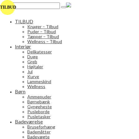
Search
TILBUD
for:
TILBUD
Knager – Tilbud
Puder – Tilbud
Tæpper – Tilbud
Wellness – Tilbud
Interiør
Delikatesser
Duge
Greb
Højtaler
Jul
Kurve
Lammeskind
Wellness
Børn
Ammepuder
Børnebænk
Gyngeheste
Pusleborde
Pusletasker
Badeværelse
Bruseforhæng
Bademåtter
Badevægte