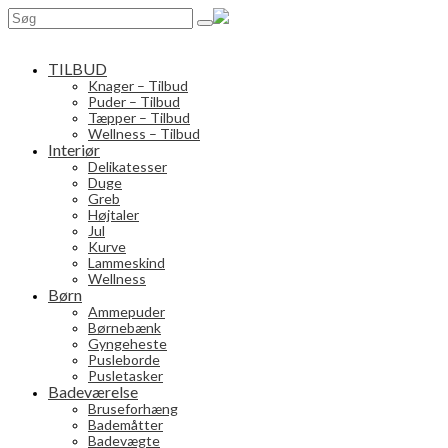
Search
for:
TILBUD
Knager – Tilbud
Puder – Tilbud
Tæpper – Tilbud
Wellness – Tilbud
Interiør
Delikatesser
Duge
Greb
Højtaler
Jul
Kurve
Lammeskind
Wellness
Børn
Ammepuder
Børnebænk
Gyngeheste
Pusleborde
Pusletasker
Badeværelse
Bruseforhæng
Bademåtter
Badevægte