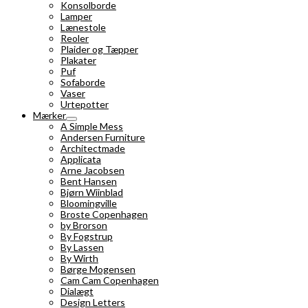
Konsolborde
Lamper
Lænestole
Reoler
Plaider og Tæpper
Plakater
Puf
Sofaborde
Vaser
Urtepotter
Mærker
A Simple Mess
Andersen Furniture
Architectmade
Applicata
Arne Jacobsen
Bent Hansen
Bjørn Wiinblad
Bloomingville
Broste Copenhagen
by Brorson
By Fogstrup
By Lassen
By Wirth
Børge Mogensen
Cam Cam Copenhagen
Dialægt
Design Letters