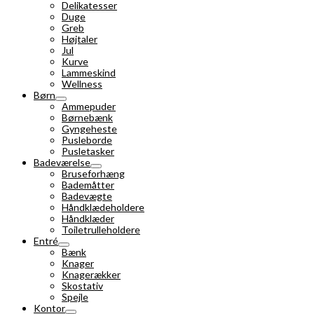
Delikatesser
Duge
Greb
Højtaler
Jul
Kurve
Lammeskind
Wellness
Børn
Ammepuder
Børnebænk
Gyngeheste
Pusleborde
Pusletasker
Badeværelse
Bruseforhæng
Bademåtter
Badevægte
Håndklædeholdere
Håndklæder
Toiletrulleholdere
Entré
Bænk
Knager
Knagerækker
Skostativ
Spejle
Kontor