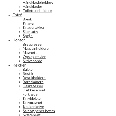
Håndklædeholdere
Håndklæder
Toiletrulleholdere
Entré
Bænk
Knager
Knagerækker
Skostativ
Spejle
Kontor
Brevpresser
Magasinholdere
Magneter
Opslagstavler
Skriveborde
Køkken
Bakker
Bestik
Bestikholdere
Bordskånere
Delikatesser
Dækkeserviet
Forklæder
Knivblokke
Knivmagnet
Køkkenknive
Salt og peber kværn
Skærebræt