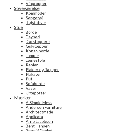
Vinpropper
Soveværelse
Kommoder
Sengetøj
Tøjstativer
Stue
Borde
Daybed
Dørstoppere
Gulvtæpper
Konsolborde
Lamper
Lænestole
Reoler
Plaider og Tæpper
Plakater
Puf
Sofaborde
Vaser
Urtepotter
Mærker
A Simple Mess
Andersen Furniture
Architectmade
Applicata
Arne Jacobsen
Bent Hansen
Bjørn Wiinblad