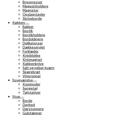
Brevpresser
Magasinholdere
Magneter
Opslagstavler
Skriveborde
Køkken
Bakker
Bestik
Bestikholdere
Bordskånere
Delikatesser
Dækkeserviet
Forklæder
Knivblokke
Knivmagnet
Køkkenknive
Salt og peber kværn
Skærebræt
Vinpropper
Soveværelse
Kommoder
Sengetøj
Tøjstativer
Stue
Borde
Daybed
Dørstoppere
Gulvtæpper