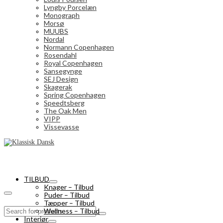
Lyngby Porcelæn
Monograph
Morsø
MUUBS
Nordal
Normann Copenhagen
Rosendahl
Royal Copenhagen
Sansegynge
SEJ Design
Skagerak
Spring Copenhagen
Speedtsberg
The Oak Men
VIPP
Vissevasse
TILBUD
Knager – Tilbud
Puder – Tilbud
Tæpper – Tilbud
Search
Wellness – Tilbud
for:
Interiør