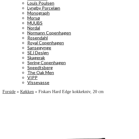
Louis Poulsen
Lyngby Porcelæn
Monograph
Morsø
MUUBS
Nordal
Normann Copenhagen
Rosendahl
Royal Copenhagen
Sansegynge
SEJ Design
Skagerak
Spring Copenhagen
Speedtsberg
The Oak Men
VIPP
Vissevasse
Forside
»
Køkken
»
Fiskars Hard Edge kokkekniv, 20 cm