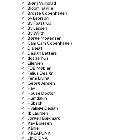
Bjørn Wiinblad
Bloomingville
Broste Copenhagen
by Brorson
By Fogstrup
By Lassen
By Wirth
Børge Mogensen
Cam Cam Copenhagen
Dialægt
Design Letters
dot aarhus
Eilersen
FDB Møbler
Felius Design
Ferm Living
Georg Jensen
Hay
House Doctor
Humdakin
Hübsch
Hvalsøe Design
Ib Laursen
Jørgen Bækmark
Kay Bojesen
Kähler
KREAFUNK
LIND DNA