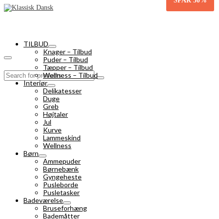
SPAR
30%
TILBUD
Knager – Tilbud
Puder – Tilbud
Tæpper – Tilbud
Search
Wellness – Tilbud
for:
Interiør
Delikatesser
Duge
Greb
Højtaler
Jul
Kurve
Lammeskind
Wellness
Børn
Ammepuder
Børnebænk
Gyngeheste
Pusleborde
Pusletasker
Badeværelse
Bruseforhæng
Bademåtter