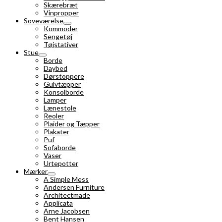
Skærebræt
Vinpropper
Soveværelse
Kommoder
Sengetøj
Tøjstativer
Stue
Borde
Daybed
Dørstoppere
Gulvtæpper
Konsolborde
Lamper
Lænestole
Reoler
Plaider og Tæpper
Plakater
Puf
Sofaborde
Vaser
Urtepotter
Mærker
A Simple Mess
Andersen Furniture
Architectmade
Applicata
Arne Jacobsen
Bent Hansen