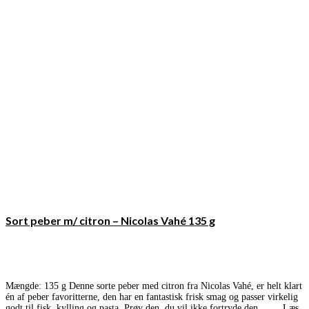
Sort peber m/ citron – Nicolas Vahé 135 g
Mængde: 135 g Denne sorte peber med citron fra Nicolas Vahé, er helt klart
én af peber favoritterne, den har en fantastisk frisk smag og passer virkelig
godt til fisk, kylling og pasta. Prøv den, du vil ikke fortryde den… …
Læs