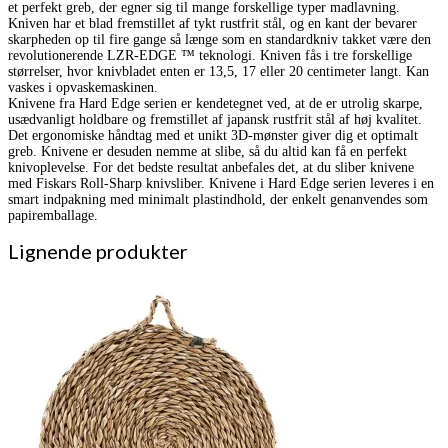
et perfekt greb, der egner sig til mange forskellige typer madlavning.
Kniven har et blad fremstillet af tykt rustfrit stål, og en kant der bevarer
skarpheden op til fire gange så længe som en standardkniv takket være den
revolutionerende LZR-EDGE ™ teknologi. Kniven fås i tre forskellige
størrelser, hvor knivbladet enten er 13,5, 17 eller 20 centimeter langt. Kan
vaskes i opvaskemaskinen.
Knivene fra Hard Edge serien er kendetegnet ved, at de er utrolig skarpe,
usædvanligt holdbare og fremstillet af japansk rustfrit stål af høj kvalitet.
Det ergonomiske håndtag med et unikt 3D-mønster giver dig et optimalt
greb. Knivene er desuden nemme at slibe, så du altid kan få en perfekt
knivoplevelse. For det bedste resultat anbefales det, at du sliber knivene
med Fiskars Roll-Sharp knivsliber. Knivene i Hard Edge serien leveres i en
smart indpakning med minimalt plastindhold, der enkelt genanvendes som
papiremballage.
Lignende produkter