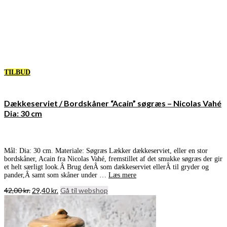
TILBUD
Dækkeserviet / Bordskåner “Acain” søgræs – Nicolas Vahé
Dia: 30 cm
Mål: Dia: 30 cm. Materiale: Søgræs Lækker dækkeserviet, eller en stor
bordskåner, Acain fra Nicolas Vahé, fremstillet af det smukke søgræs der gir
et helt særligt look.Â Brug denÂ som dækkeserviet ellerÂ til gryder og
pander,Â samt som skåner under …
Læs mere
Den
Den
42,00
kr.
29,40
kr.
Gå til webshop
oprindelige
aktuelle
pris
pris
var:
er:
42,00 kr..
29,40 kr..