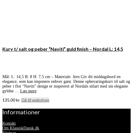
Kurv t/ salt og peber “Naviti” guld finish – Nordal L: 14,5
Mål: L: 14,5 B: 8 H: 7,5 cm – Materiale: Jern Giv dit middagsbord en
elegance, som kan imponere enhver gæst. Denne opbevaringskurv til salt og
peber i flot “Naviti” design er inspireret af Nordals stilart med sin elegante
gyldne …
Læs mere
135,00
kr.
Gå til webshop
Informationer
Kontakt
Om KlassiskDansk.dk
Sitemap