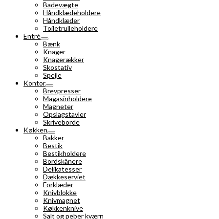
Badevægte
Håndklædeholdere
Håndklæder
Toiletrulleholdere
Entré
Bænk
Knager
Knagerækker
Skostativ
Spejle
Kontor
Brevpresser
Magasinholdere
Magneter
Opslagstavler
Skriveborde
Køkken
Bakker
Bestik
Bestikholdere
Bordskånere
Delikatesser
Dækkeserviet
Forklæder
Knivblokke
Knivmagnet
Køkkenknive
Salt og peber kværn