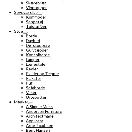
Skærebræt
Vinpropper
Soveværelse
Kommoder
Sengetøj
Tøjstativer
Stue
Borde
Daybed
Dørstoppere
Gulvtæpper
Konsolborde
Lamper
Lænestole
Reoler
Plaider og Tæpper
Plakater
Puf
Sofaborde
Vaser
Urtepotter
Mærker
A Simple Mess
Andersen Furniture
Architectmade
Applicata
Arne Jacobsen
Bent Hansen