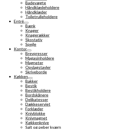
Badevægte
Håndklædeholdere
Håndklæder
Toiletrulleholdere
Entré
Bænk
Knager
Knagerækker
Skostativ
Spejle
Kontor
Brevpresser
Magasinholdere
Magneter
Opslagstavler
Skriveborde
Køkken
Bakker
Bestik
Bestikholdere
Bordskånere
Delikatesser
Dækkeserviet
Forklæder
Knivblokke
Knivmagnet
Køkkenknive
Salt og peber kværn