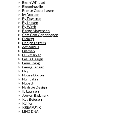
Bjørn Wiinblad
Bloomingville
Broste Copenhagen
by Brorson
By Fogstrup
By Lassen
By Wirth
Børge Mogensen
Cam Cam Copenhagen
Dialægt
Design Letters
dot aarhus
Eilersen
FDB Møbler
Felius Design
Ferm Living
Georg Jensen
Hay
House Doctor
Humdakin
Hübsch
Hvalsøe Design
Ib Laursen
Jørgen Bækmark
Kay Bojesen
Kähler
KREAFUNK
LIND DNA