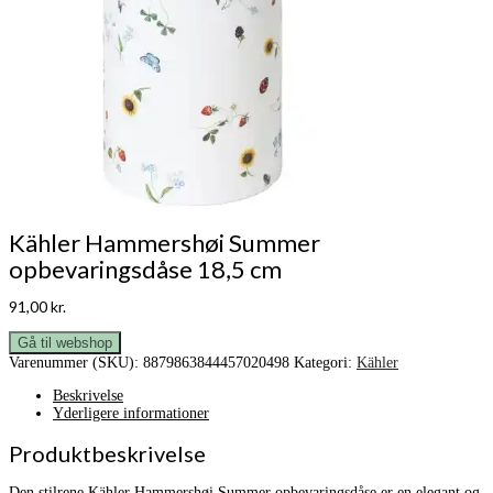
Kähler Hammershøi Summer
opbevaringsdåse 18,5 cm
91,00
kr.
Gå til webshop
Varenummer (SKU):
8879863844457020498
Kategori:
Kähler
Beskrivelse
Yderligere informationer
Produktbeskrivelse
Den stilrene Kähler Hammershøi Summer opbevaringsdåse er en elegant og