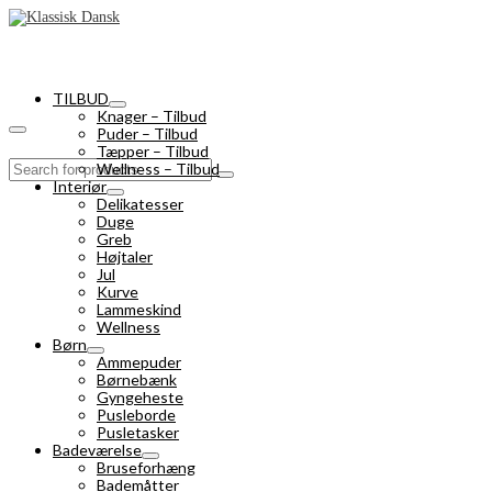
TILBUD
Knager – Tilbud
Puder – Tilbud
Tæpper – Tilbud
Search
Wellness – Tilbud
for:
Interiør
Delikatesser
Duge
Greb
Højtaler
Jul
Kurve
Lammeskind
Wellness
Børn
Ammepuder
Børnebænk
Gyngeheste
Pusleborde
Pusletasker
Badeværelse
Bruseforhæng
Bademåtter