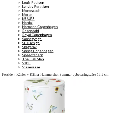
Louis Poulsen
Lyngby Porcelæn
Monograph
Morsø
MUUBS
Nordal
Normann Copenhagen
Rosendahl
Royal Copenhagen
Sansegynge
SEJ Design
Skagerak
Spring Copenhagen
Speedtsberg
The Oak Men
VIPP
Vissevasse
Forside
»
Kähler
»
Kähler Hammershøi Summer opbevaringsdåse 18,5 cm