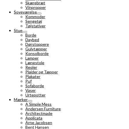
Skærebræt
Vinpropper
Soveværelse
Kommoder
Sengetøj
Tøjstativer
Stue
Borde
Daybed
Dørstoppere
Gulvtæpper
Konsolborde
Lamper
Lænestole
Reoler
Plaider og Tæpper
Plakater
Puf
Sofaborde
Vaser
Urtepotter
Mærker
A Simple Mess
Andersen Furniture
Architectmade
Applicata
Arne Jacobsen
Bent Hansen