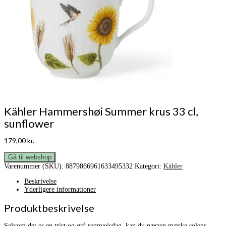
Kähler Hammershøi Summer krus 33 cl,
sunflower
179,00
kr.
Gå til webshop
Varenummer (SKU):
8879866961633495332
Kategori:
Kähler
Beskrivelse
Yderligere informationer
Produktbeskrivelse
Selvom det er en trist og grå regnvejsdag, kan du næsten mærke solens