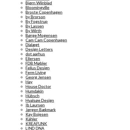
Bjørn Wiinblad
Bloomingville
Broste Copenhagen
by Brorson
By Fogstrup
By Lassen
By Wirth
Børge Mogensen
Cam Cam Copenhagen
Dialægt
Design Letters
dot aarhus
Eilersen
FDB Møbler
Felius Design
Ferm Living
Georg Jensen
Hay
House Doctor
Humdakin
Hübsch
Hvalsøe Design
Ib Laursen
Jørgen Bækmark
Kay Bojesen
Kähler
KREAFUNK
LIND DNA