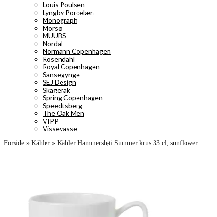
Louis Poulsen
Lyngby Porcelæn
Monograph
Morsø
MUUBS
Nordal
Normann Copenhagen
Rosendahl
Royal Copenhagen
Sansegynge
SEJ Design
Skagerak
Spring Copenhagen
Speedtsberg
The Oak Men
VIPP
Vissevasse
Forside
»
Kähler
»
Kähler Hammershøi Summer krus 33 cl, sunflower