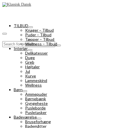
TILBUD
Knager – Tilbud
Puder – Tilbud
Tæpper – Tilbud
Search
Wellness – Tilbud
for:
Interiør
Delikatesser
Duge
Greb
Højtaler
Jul
Kurve
Lammeskind
Wellness
Børn
Ammepuder
Børnebænk
Gyngeheste
Pusleborde
Pusletasker
Badeværelse
Bruseforhæng
Bademåtter