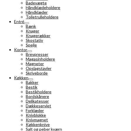
Badevægte
Håndklædeholdere
Håndklæder
Toiletrulleholdere
Entré
Bænk
Knager
Knagerækker
Skostativ
Spejle
Kontor
Brevpresser
Magasinholdere
Magneter
Opslagstavler
Skriveborde
Køkken
Bakker
Bestik
Bestikholdere
Bordskånere
Delikatesser
Dækkeserviet
Forklæder
Knivblokke
Knivmagnet
Køkkenknive
Salt og peber kværn