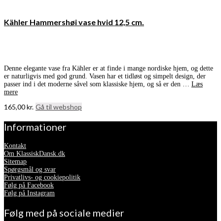
Kähler Hammershøi vase hvid 12,5 cm.
Denne elegante vase fra Kähler er at finde i mange nordiske hjem, og dette
er naturligvis med god grund. Vasen har et tidløst og simpelt design, der
passer ind i det moderne såvel som klassiske hjem, og så er den …
Læs
mere
165,00
kr.
Gå til webshop
Informationer
Kontakt
Om KlassiskDansk.dk
Sitemap
Spørgsmål og svar
Privatlivs- og cookiepolitik
Følg på Facebook
Følg på Instagram
Følg med på sociale medier