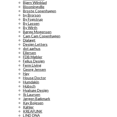
Bjørn Wiinblad
Bloomingville
Broste Copenhagen
by Brorson
By Fogstrup
By Lassen
By Wirth
Børge Mogensen
Cam Cam Copenhagen
Dialægt
Design Letters
dot aarhus
Eilersen
FDB Møbler
Felius Design
Ferm Living
Georg Jensen
Hay
House Doctor
Humdakin
Hübsch
Hvalsøe Design
Ib Laursen
Jørgen Bækmark
Kay Bojesen
Kähler
KREAFUNK
LIND DNA