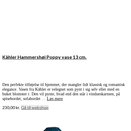
Kähler Hammershøi Poppy vase 13 cm.
Den perfekte tilføjelse til hjemmet, der mangler lidt klassisk og romantisk
elegance. Vasen fra Kähler er velegnet som pynt i sig selv eller med en
buket blomster i. Den vil pynte, hvad end den står i vindueskarmen, på
spisebordet, sofabordet …
Læs mere
230,00
kr.
Gå til webshop