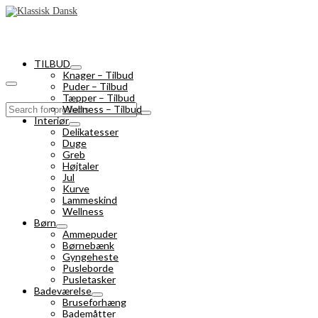
TILBUD
Knager – Tilbud
Puder – Tilbud
Tæpper – Tilbud
Search
Wellness – Tilbud
for:
Interiør
Delikatesser
Duge
Greb
Højtaler
Jul
Kurve
Lammeskind
Wellness
Børn
Ammepuder
Børnebænk
Gyngeheste
Pusleborde
Pusletasker
Badeværelse
Bruseforhæng
Bademåtter