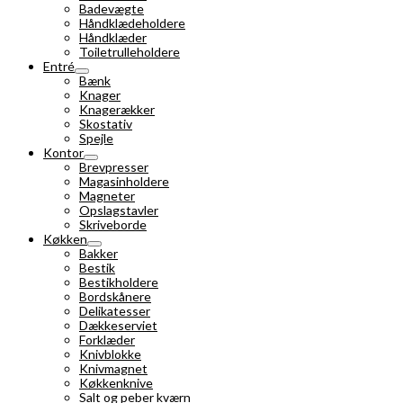
Badevægte
Håndklædeholdere
Håndklæder
Toiletrulleholdere
Entré
Bænk
Knager
Knagerækker
Skostativ
Spejle
Kontor
Brevpresser
Magasinholdere
Magneter
Opslagstavler
Skriveborde
Køkken
Bakker
Bestik
Bestikholdere
Bordskånere
Delikatesser
Dækkeserviet
Forklæder
Knivblokke
Knivmagnet
Køkkenknive
Salt og peber kværn