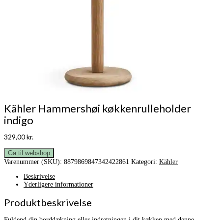
Kähler Hammershøi køkkenrulleholder
indigo
329,00
kr.
Gå til webshop
Varenummer (SKU):
8879869847342422861
Kategori:
Kähler
Beskrivelse
Yderligere informationer
Produktbeskrivelse
Fuldend din borddækning eller indretningen i dit køkken med denne