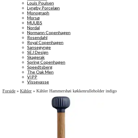
Louis Poulsen
Lyngby Porcelæn
Monograph
Morsø
MUUBS
Nordal
Normann Copenhagen
Rosendahl
Royal Copenhagen
Sansegynge
SEJ Design
Skagerak
Spring Copenhagen
Speedtsberg
The Oak Men
VIPP
Vissevasse
Forside
»
Kähler
»
Kähler Hammershøi køkkenrulleholder indigo