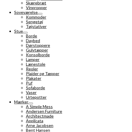
Skærebræt
Vinpropper
Soveværelse
Kommoder
Sengetøj
Tøjstativer
Stue
Borde
Daybed
Dørstoppere
Gulvtæpper
Konsolborde
Lamper
Lænestole
Reoler
Plaider og Tæpper
Plakater
Puf
Sofaborde
Vaser
Urtepotter
Mærker
A Simple Mess
Andersen Furniture
Architectmade
Applicata
Arne Jacobsen
Bent Hansen