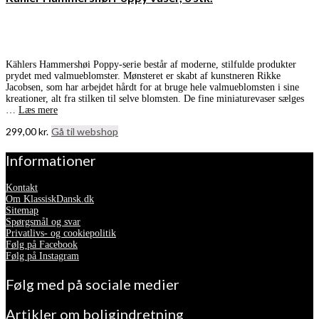
Kählers Hammershøi Poppy-serie består af moderne, stilfulde produkter
prydet med valmueblomster. Mønsteret er skabt af kunstneren Rikke
Jacobsen, som har arbejdet hårdt for at bruge hele valmueblomsten i sine
kreationer, alt fra stilken til selve blomsten. De fine miniaturevaser sælges
…
Læs mere
299,00
kr.
Gå til webshop
Informationer
Kontakt
Om KlassiskDansk.dk
Sitemap
Spørgsmål og svar
Privatlivs- og cookiepolitik
Følg på Facebook
Følg på Instagram
Følg med på sociale medier
Artikler om boligindretning