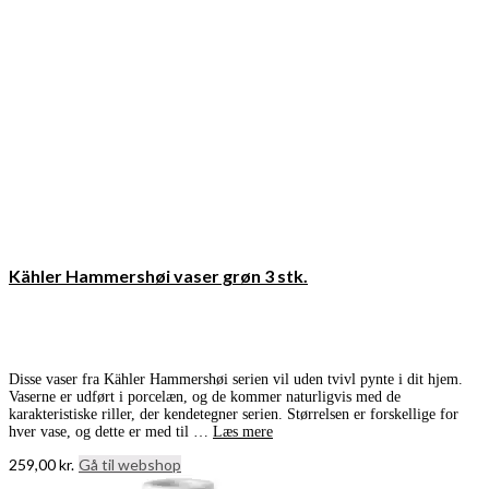
Kähler Hammershøi vaser grøn 3 stk.
Disse vaser fra Kähler Hammershøi serien vil uden tvivl pynte i dit hjem.
Vaserne er udført i porcelæn, og de kommer naturligvis med de
karakteristiske riller, der kendetegner serien. Størrelsen er forskellige for
hver vase, og dette er med til …
Læs mere
259,00
kr.
Gå til webshop