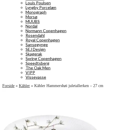
Louis Poulsen
Lyngby Porcelæn
Monograph
Morsø
MUUBS
Nordal
Normann Copenhagen
Rosendahl
Royal Copenhagen
Sansegynge
SEJ Design
Skagerak
Spring Copenhagen
Speedtsberg
The Oak Men
VIPP
Vissevasse
Forside
»
Kähler
»
Kähler Hammershøi juletallerken – 27 cm