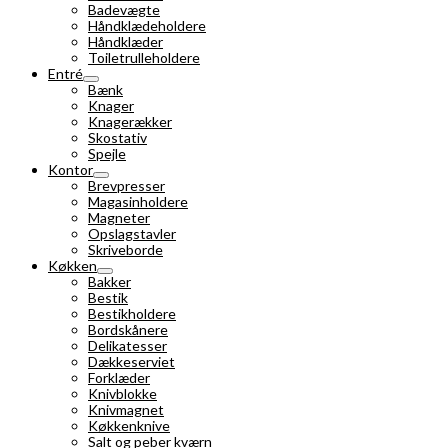
Badevægte
Håndklædeholdere
Håndklæder
Toiletrulleholdere
Entré
Bænk
Knager
Knagerækker
Skostativ
Spejle
Kontor
Brevpresser
Magasinholdere
Magneter
Opslagstavler
Skriveborde
Køkken
Bakker
Bestik
Bestikholdere
Bordskånere
Delikatesser
Dækkeserviet
Forklæder
Knivblokke
Knivmagnet
Køkkenknive
Salt og peber kværn