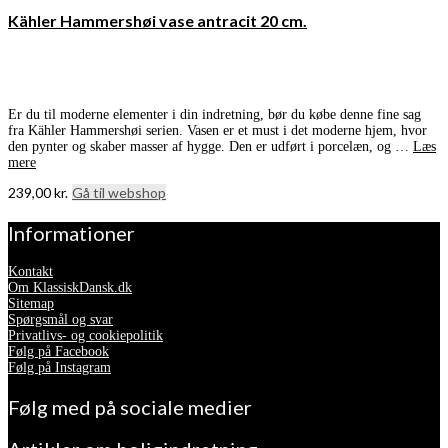
Kähler Hammershøi vase antracit 20 cm.
Er du til moderne elementer i din indretning, bør du købe denne fine sag
fra Kähler Hammershøi serien. Vasen er et must i det moderne hjem, hvor
den pynter og skaber masser af hygge. Den er udført i porcelæn, og …
Læs
mere
239,00
kr.
Gå til webshop
Informationer
Kontakt
Om KlassiskDansk.dk
Sitemap
Spørgsmål og svar
Privatlivs- og cookiepolitik
Følg på Facebook
Følg på Instagram
Følg med på sociale medier