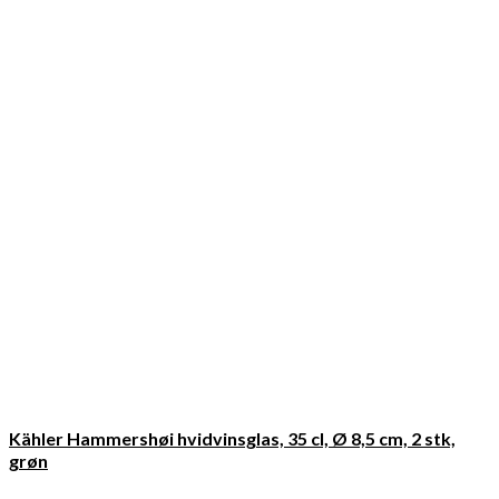
Kähler Hammershøi hvidvinsglas, 35 cl, Ø 8,5 cm, 2 stk,
grøn