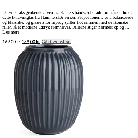
Du vil straks genkende arven fra Kählers håndværkstradition, når du holder
dette hvidvinsglas fra Hammershøi-serien. Proportionerne er afbalancerede
og klassiske, og glassets formsprog spiller flot sammen med de ikoniske
riller, så et moderne udtryk fremhæves. Rillerne stiger nærmest op og …
Læs mere
Den
Den
169,00
kr.
139,00
kr.
Gå til webshop
oprindelige
aktuelle
pris
pris
var:
er:
169,00 kr..
139,00 kr..