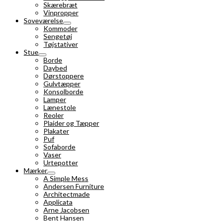
Skærebræt
Vinpropper
Soveværelse
Kommoder
Sengetøj
Tøjstativer
Stue
Borde
Daybed
Dørstoppere
Gulvtæpper
Konsolborde
Lamper
Lænestole
Reoler
Plaider og Tæpper
Plakater
Puf
Sofaborde
Vaser
Urtepotter
Mærker
A Simple Mess
Andersen Furniture
Architectmade
Applicata
Arne Jacobsen
Bent Hansen