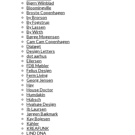
Bjørn Wiinblad
Bloomingville
Broste Copenhagen
by Brorson
By Fogstrup
By Lassen
By Wirth
Børge Mogensen
Cam Cam Copenhagen
Dialægt
Design Letters
dot aarhus
Eilersen
FDB Møbler
Felius Design
Ferm Living
Georg Jensen
Hay
House Doctor
Humdakin
Hübsch
Hvalsøe Design
Ib Laursen
Jørgen Bækmark
Kay Bojesen
Kähler
KREAFUNK
LIND DNA