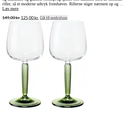
riller, så et moderne udtryk fremhæves. Rillerne stiger nærmest op og …
Læs mere
Den
Den
149,00
kr.
125,00
kr.
Gå til webshop
oprindelige
aktuelle
pris
pris
var:
er:
149,00 kr..
125,00 kr..