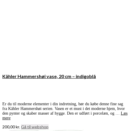
Kähler Hammershøi vase, 20 cm – indigoblå
Er du til moderne elementer i din indretning, bør du købe denne fine sag
fra Kähler Hammershøi serien. Vasen er et must i det moderne hjem, hvor
den pynter og skaber masser af hygge. Den er udført i porcelæn, og …
Læs
mere
200,00
kr.
Gå til webshop