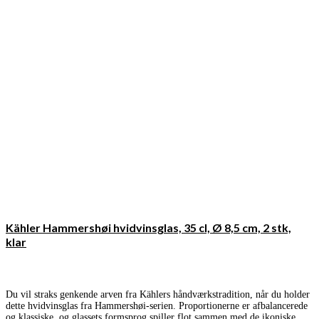
Kähler Hammershøi hvidvinsglas, 35 cl, Ø 8,5 cm, 2 stk,
klar
Du vil straks genkende arven fra Kählers håndværkstradition, når du holder
dette hvidvinsglas fra Hammershøi-serien. Proportionerne er afbalancerede
og klassiske, og glassets formsprog spiller flot sammen med de ikoniske