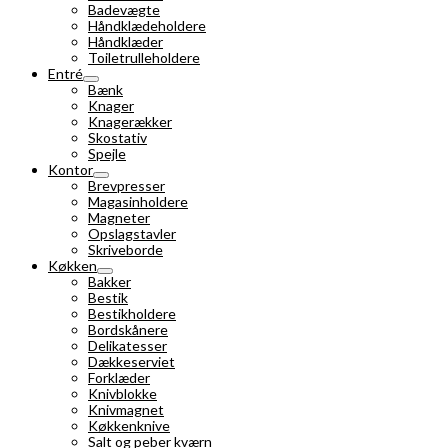
Badevægte
Håndklædeholdere
Håndklæder
Toiletrulleholdere
Entré
Bænk
Knager
Knagerækker
Skostativ
Spejle
Kontor
Brevpresser
Magasinholdere
Magneter
Opslagstavler
Skriveborde
Køkken
Bakker
Bestik
Bestikholdere
Bordskånere
Delikatesser
Dækkeserviet
Forklæder
Knivblokke
Knivmagnet
Køkkenknive
Salt og peber kværn