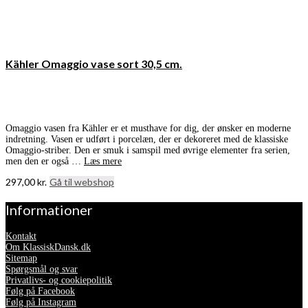
Kähler Omaggio vase sort 30,5 cm.
Omaggio vasen fra Kähler er et musthave for dig, der ønsker en moderne
indretning. Vasen er udført i porcelæn, der er dekoreret med de klassiske
Omaggio-striber. Den er smuk i samspil med øvrige elementer fra serien,
men den er også …
Læs mere
297,00
kr.
Gå til webshop
Informationer
Kontakt
Om KlassiskDansk.dk
Sitemap
Spørgsmål og svar
Privatlivs- og cookiepolitik
Følg på Facebook
Følg på Instagram