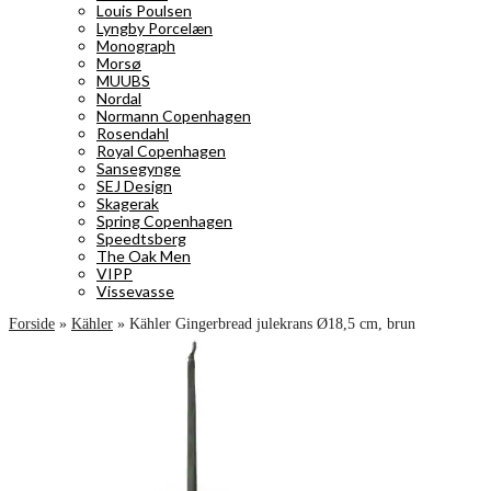
Louis Poulsen
Lyngby Porcelæn
Monograph
Morsø
MUUBS
Nordal
Normann Copenhagen
Rosendahl
Royal Copenhagen
Sansegynge
SEJ Design
Skagerak
Spring Copenhagen
Speedtsberg
The Oak Men
VIPP
Vissevasse
Forside
»
Kähler
»
Kähler Gingerbread julekrans Ø18,5 cm, brun