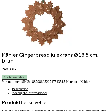
Kähler Gingerbread julekrans Ø18,5 cm,
brun
240,00
kr.
Gå til webshop
Varenummer (SKU):
8879860522747543515
Kategori:
Kähler
Beskrivelse
Yderligere informationer
Produktbeskrivelse
Kähler Gingerbread julekransen er en smuk og stilsikker juleklassiker, der