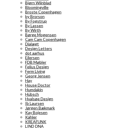
Bjørn Wiinblad
Bloomingville
Broste Copenhagen
by Brorson
By Fogstrup
By Lassen
By Wirth
Børge Mogensen
Cam Cam Copenhagen
Dialægt
Design Letters
dot aarhus
Eilersen
FDB Møbler
Felius Design
Ferm Living
Georg Jensen
Hay
House Doctor
Humdakin
Hübsch
Hvalsøe Design
Ib Laursen
Jørgen Bækmark
Kay Bojesen
Kähler
KREAFUNK
LIND DNA