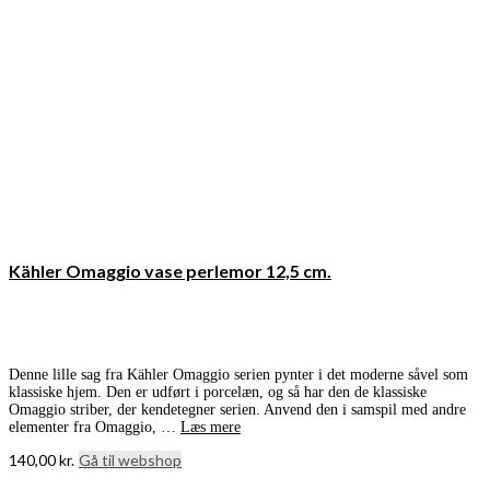
Kähler Omaggio vase perlemor 12,5 cm.
Denne lille sag fra Kähler Omaggio serien pynter i det moderne såvel som
klassiske hjem. Den er udført i porcelæn, og så har den de klassiske
Omaggio striber, der kendetegner serien. Anvend den i samspil med andre
elementer fra Omaggio, …
Læs mere
140,00
kr.
Gå til webshop