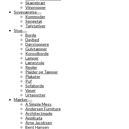
Skærebræt
Vinpropper
Soveværelse
Kommoder
Sengetøj
Tøjstativer
Stue
Borde
Daybed
Dørstoppere
Gulvtæpper
Konsolborde
Lamper
Lænestole
Reoler
Plaider og Tæpper
Plakater
Puf
Sofaborde
Vaser
Urtepotter
Mærker
A Simple Mess
Andersen Furniture
Architectmade
Applicata
Arne Jacobsen
Bent Hansen