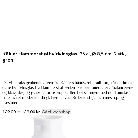
Kähler Hammershøi hvidvinsglas, 35 cl, Ø 8,5 cm, 2 stk,
grøn
Du vil straks genkende arven fra Kählers håndværkstradition, når du holder
dette hvidvinsglas fra Hammershøi-serien. Proportionerne er afbalancerede
og klassiske, og glassets formsprog spiller flot sammen med de ikoniske
riller, så et moderne udtryk fremhæves. Rillerne stiger nærmest op og …
Læs mere
Den
Den
169,00
kr.
139,00
kr.
Gå til webshop
oprindelige
aktuelle
pris
pris
var:
er:
169,00 kr..
139,00 kr..