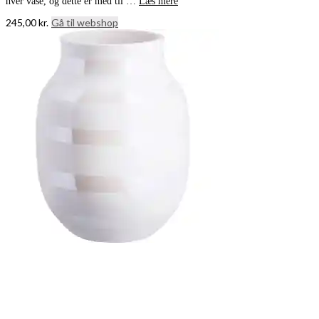
hver vase, og dette er med til …
Læs mere
245,00
kr.
Gå til webshop