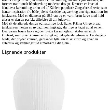
forener traditionelt håndværk og moderne design. Kransen er lavet af
håndlavet keramik og er en del af Kählers populære Gingerbread serie, som
henter inspiration fra både julens klassiske bagværk og den rige tradition for
julekranse. Med en diameter på 18,5 cm og en varm brun farve med hvid
glasur er den en perfekt tilføjelse til din julepynt.
Med sit detaljerede design og naturlige look ligner Kähler Gingerbread
julekransen næsten en nybagt honningkage, der lige er taget ud af ovnen.
Den varme brune farve og den hvide keramikglasur skaber en smuk
kontrast, som giver kransen et livligt og indbydende udseende. De elegante
blade, der pryder kransen, genskaber følelsen af kristtorn og giver en
autentisk og stemningsfuld atmosfære i dit hjem.
Lignende produkter