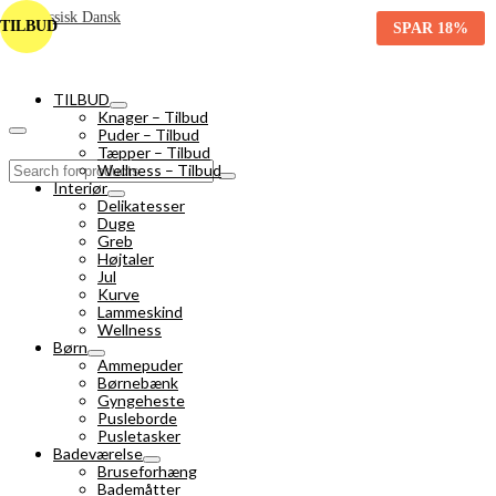
TILBUD
SPAR
18%
TILBUD
Knager – Tilbud
Puder – Tilbud
Tæpper – Tilbud
Search
Wellness – Tilbud
for:
Interiør
Delikatesser
Duge
Greb
Højtaler
Jul
Kurve
Lammeskind
Wellness
Børn
Ammepuder
Børnebænk
Gyngeheste
Pusleborde
Pusletasker
Badeværelse
Bruseforhæng
Bademåtter