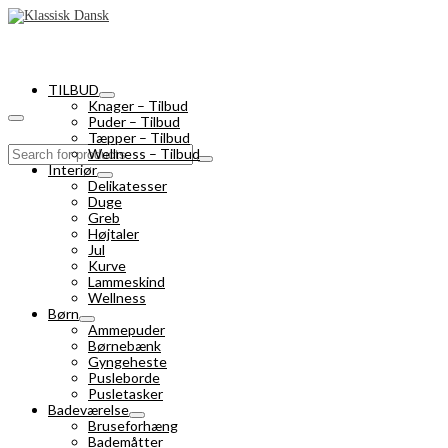
TILBUD
Knager – Tilbud
Puder – Tilbud
Tæpper – Tilbud
Search
Wellness – Tilbud
for:
Interiør
Delikatesser
Duge
Greb
Højtaler
Jul
Kurve
Lammeskind
Wellness
Børn
Ammepuder
Børnebænk
Gyngeheste
Pusleborde
Pusletasker
Badeværelse
Bruseforhæng
Bademåtter