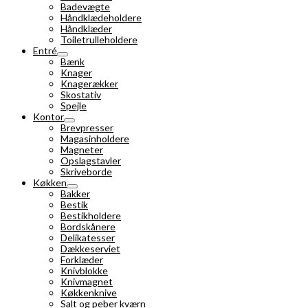
Badevægte
Håndklædeholdere
Håndklæder
Toiletrulleholdere
Entré
Bænk
Knager
Knagerækker
Skostativ
Spejle
Kontor
Brevpresser
Magasinholdere
Magneter
Opslagstavler
Skriveborde
Køkken
Bakker
Bestik
Bestikholdere
Bordskånere
Delikatesser
Dækkeserviet
Forklæder
Knivblokke
Knivmagnet
Køkkenknive
Salt og peber kværn