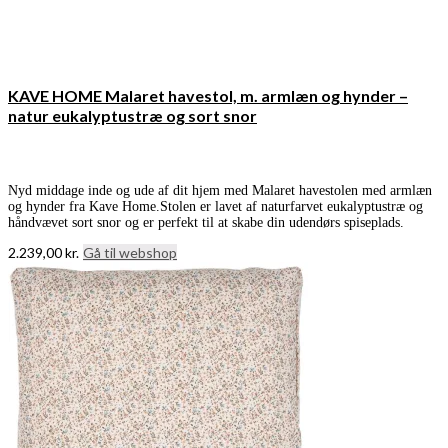
KAVE HOME Malaret havestol, m. armlæn og hynder –
natur eukalyptustræ og sort snor
Nyd middage inde og ude af dit hjem med Malaret havestolen med armlæn
og hynder fra Kave Home.Stolen er lavet af naturfarvet eukalyptustræ og
håndvævet sort snor og er perfekt til at skabe din udendørs spiseplads.
2.239,00
kr.
Gå til webshop