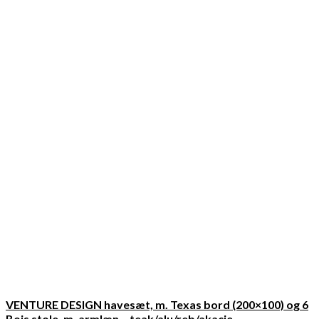
VENTURE DESIGN havesæt, m. Texas bord (200×100) og 6
Bois stole, m. armlæn – teak/alu/reb/akacie