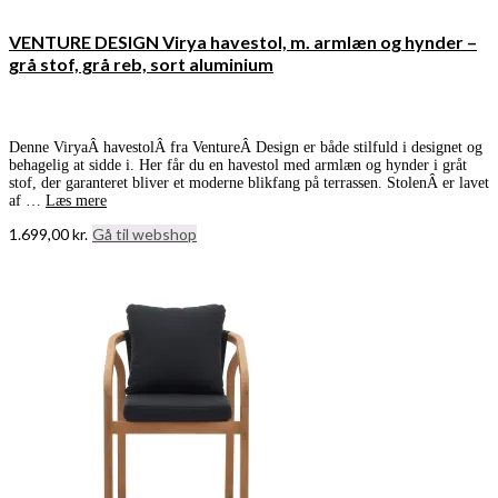
VENTURE DESIGN Virya havestol, m. armlæn og hynder –
grå stof, grå reb, sort aluminium
Denne ViryaÂ havestolÂ fra VentureÂ Design er både stilfuld i designet og
behagelig at sidde i. Her får du en havestol med armlæn og hynder i gråt
stof, der garanteret bliver et moderne blikfang på terrassen. StolenÂ er lavet
af …
Læs mere
1.699,00
kr.
Gå til webshop