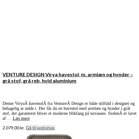
VENTURE DESIGN Virya havestol, m. armlæn og hynder –
grå stof, grå reb, hvid aluminium
Denne ViryaÂ havestolÂ fra VentureÂ Design er både stilfuld i designet og
behagelig at sidde i. Her får du en havestol med armlæn og hynder i gråt
stof, der garanteret bliver et moderne blikfang på terrassen. StolenÂ er lavet
af …
Læs mere
2.079,00
kr.
Gå til webshop