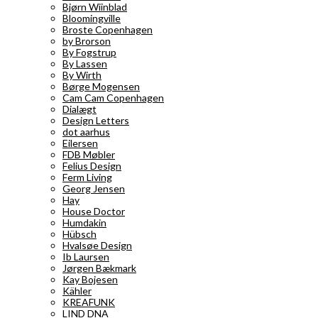
Bjørn Wiinblad
Bloomingville
Broste Copenhagen
by Brorson
By Fogstrup
By Lassen
By Wirth
Børge Mogensen
Cam Cam Copenhagen
Dialægt
Design Letters
dot aarhus
Eilersen
FDB Møbler
Felius Design
Ferm Living
Georg Jensen
Hay
House Doctor
Humdakin
Hübsch
Hvalsøe Design
Ib Laursen
Jørgen Bækmark
Kay Bojesen
Kähler
KREAFUNK
LIND DNA