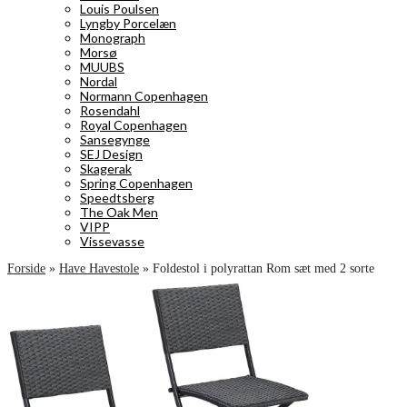
Louis Poulsen
Lyngby Porcelæn
Monograph
Morsø
MUUBS
Nordal
Normann Copenhagen
Rosendahl
Royal Copenhagen
Sansegynge
SEJ Design
Skagerak
Spring Copenhagen
Speedtsberg
The Oak Men
VIPP
Vissevasse
Forside
»
Have Havestole
»
Foldestol i polyrattan Rom sæt med 2 sorte