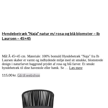
Hyndebetræk “Naja” natur m/ rosa og blå blomster – Ib
Laursen – 45×45
Mål:Â 45×45 cm. Materiale: 100% bomuld Hyndebetræk “Naja” fra Ib
Laursen skaber et varmt og indbydende miljø med sit smukke, blomstrede
design i naturfarvet baggrund prydet af rosa og blå farver. Et smukt
hyndebetræk til dine havestole eller bænk. Se …
Læs mere
115,00
kr.
Gå til webshop