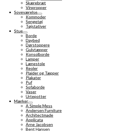
Skærebræt
Vinpropper
Soveværelse
Kommoder
Sengetøj
Tøjstativer
Stue
Borde
Daybed
Dørstoppere
Gulvtæpper
Konsolborde
Lamper
Lænestole
Reoler
Plaider og Tæpper
Plakater
Puf
Sofaborde
Vaser
Urtepotter
Mærker
A Simple Mess
Andersen Furniture
Architectmade
Applicata
Arne Jacobsen
Bent Hansen