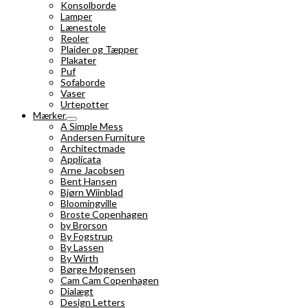
Konsolborde
Lamper
Lænestole
Reoler
Plaider og Tæpper
Plakater
Puf
Sofaborde
Vaser
Urtepotter
Mærker
A Simple Mess
Andersen Furniture
Architectmade
Applicata
Arne Jacobsen
Bent Hansen
Bjørn Wiinblad
Bloomingville
Broste Copenhagen
by Brorson
By Fogstrup
By Lassen
By Wirth
Børge Mogensen
Cam Cam Copenhagen
Dialægt
Design Letters