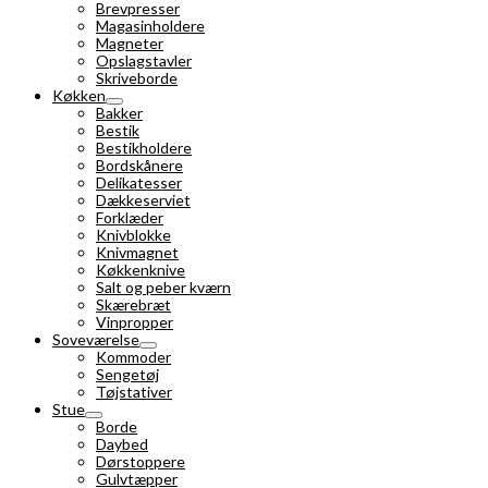
Brevpresser
Magasinholdere
Magneter
Opslagstavler
Skriveborde
Køkken
Bakker
Bestik
Bestikholdere
Bordskånere
Delikatesser
Dækkeserviet
Forklæder
Knivblokke
Knivmagnet
Køkkenknive
Salt og peber kværn
Skærebræt
Vinpropper
Soveværelse
Kommoder
Sengetøj
Tøjstativer
Stue
Borde
Daybed
Dørstoppere
Gulvtæpper