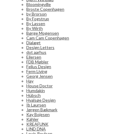
Bloomingville
Broste Copenhagen
by Brorson
By Fogstrup
By Lassen
By Wirth
Børge Mogensen
Cam Cam Copenhagen
Dialægt
Design Letters
dot aarhus
Eilersen
FDB Møbler
Felius Design
Ferm Living
Georg Jensen
Hay
House Doctor
Humdakin
Hübsch
Hvalsøe Design
Ib Laursen
Jørgen Bækmark
Kay Bojesen
Kähler
KREAFUNK
LIND DNA
Louis Poulsen