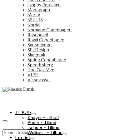
Lyngby Porcelæn
Monograph
Morsø
MUUBS
Nordal
Normann Copenhagen
Rosendahl
Royal Copenhagen
Sansegynge
SEJ Design
Skagerak
Spring Copenhagen
Speedtsberg
The Oak Men
VIPP
Vissevasse
TILBUD
Knager – Tilbud
Puder – Tilbud
Tæpper – Tilbud
Search
Wellness – Tilbud
for:
Interiør