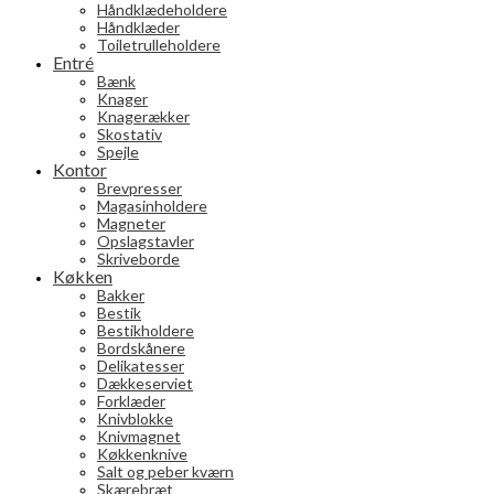
Håndklædeholdere
Håndklæder
Toiletrulleholdere
Entré
Bænk
Knager
Knagerækker
Skostativ
Spejle
Kontor
Brevpresser
Magasinholdere
Magneter
Opslagstavler
Skriveborde
Køkken
Bakker
Bestik
Bestikholdere
Bordskånere
Delikatesser
Dækkeserviet
Forklæder
Knivblokke
Knivmagnet
Køkkenknive
Salt og peber kværn
Skærebræt