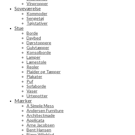
Vinpropper
Soveværelse
Kommoder
Sengetøj
Tøjstativer
Stue
Borde
Daybed
Dørstoppere
Gulvtæpper
Konsolborde
Lamper
Lænestole
Reoler
Plaider og Tæpper
Plakater
Puf
Sofaborde
Vaser
Urtepotter
Mærker
A Simple Mess
Andersen Furniture
Architectmade
Applicata
Arne Jacobsen
Bent Hansen
Bjørn Wiinblad