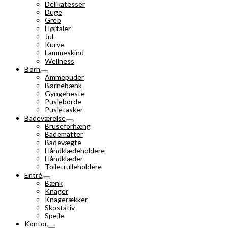
Delikatesser
Duge
Greb
Højtaler
Jul
Kurve
Lammeskind
Wellness
Børn
Ammepuder
Børnebænk
Gyngeheste
Pusleborde
Pusletasker
Badeværelse
Bruseforhæng
Bademåtter
Badevægte
Håndklædeholdere
Håndklæder
Toiletrulleholdere
Entré
Bænk
Knager
Knagerækker
Skostativ
Spejle
Kontor