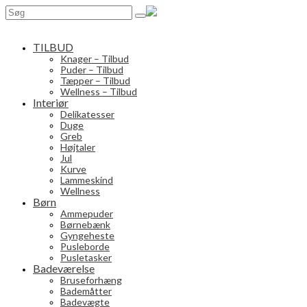
Search
for:
TILBUD
Knager – Tilbud
Puder – Tilbud
Tæpper – Tilbud
Wellness – Tilbud
Interiør
Delikatesser
Duge
Greb
Højtaler
Jul
Kurve
Lammeskind
Wellness
Børn
Ammepuder
Børnebænk
Gyngeheste
Pusleborde
Pusletasker
Badeværelse
Bruseforhæng
Bademåtter
Badevægte