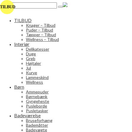
Search
TILBUD
for:
TILBUD
Knager – Tilbud
Puder – Tilbud
Tæpper – Tilbud
Wellness – Tilbud
Interiør
Delikatesser
Duge
Greb
Højtaler
Jul
Kurve
Lammeskind
Wellness
Børn
Ammepuder
Børnebænk
Gyngeheste
Pusleborde
Pusletasker
Badeværelse
Bruseforhæng
Bademåtter
Badevægte