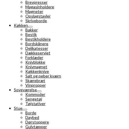
Brevpresser
Magasinholdere
Magneter
Opslagstavler
Skriveborde
Køkken
Bakker
Bestik
Bestikholdere
Bordskånere
Delikatesser
Dækkeserviet
Forklæder
Knivblokke
Knivmagnet
Køkkenknive
Salt og peber kværn
Skærebræt
Vinpropper
Soveværelse
Kommoder
Sengetøj
Tøjstativer
Stue
Borde
Daybed
Dørstoppere
Gulvtæpper