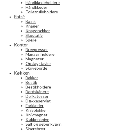
Håndklædeholdere
Håndklæder
Toiletrulleholdere
Entré
Bænk
Knager
Knagerækker
Skostativ
Spejle
Kontor
Brevpresser
Magasinholdere
Magneter
Opslagstavler
Skriveborde
Køkken
Bakker
Bestik
Bestikholdere
Bordskånere
Delikatesser
Dækkeserviet
Forklæder
Knivblokke
Knivmagnet
Køkkenknive
Salt og peber kværn
Skærebræt