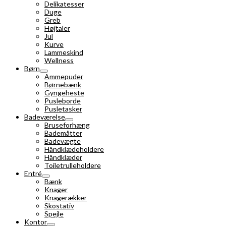
Delikatesser
Duge
Greb
Højtaler
Jul
Kurve
Lammeskind
Wellness
Børn
Ammepuder
Børnebænk
Gyngeheste
Pusleborde
Pusletasker
Badeværelse
Bruseforhæng
Bademåtter
Badevægte
Håndklædeholdere
Håndklæder
Toiletrulleholdere
Entré
Bænk
Knager
Knagerækker
Skostativ
Spejle
Kontor