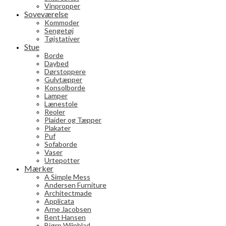
Vinpropper
Soveværelse
Kommoder
Sengetøj
Tøjstativer
Stue
Borde
Daybed
Dørstoppere
Gulvtæpper
Konsolborde
Lamper
Lænestole
Reoler
Plaider og Tæpper
Plakater
Puf
Sofaborde
Vaser
Urtepotter
Mærker
A Simple Mess
Andersen Furniture
Architectmade
Applicata
Arne Jacobsen
Bent Hansen
Bjørn Wiinblad