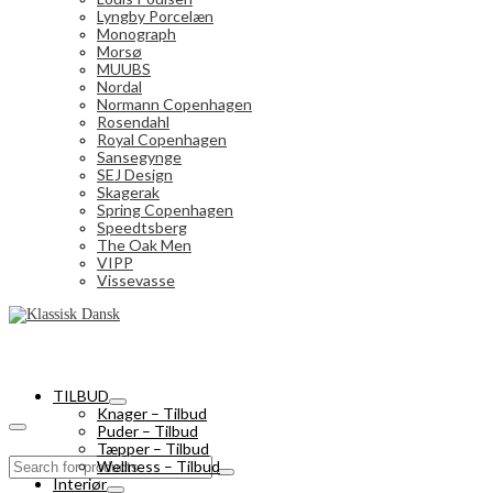
Lyngby Porcelæn
Monograph
Morsø
MUUBS
Nordal
Normann Copenhagen
Rosendahl
Royal Copenhagen
Sansegynge
SEJ Design
Skagerak
Spring Copenhagen
Speedtsberg
The Oak Men
VIPP
Vissevasse
TILBUD
Knager – Tilbud
Puder – Tilbud
Tæpper – Tilbud
Search
Wellness – Tilbud
for:
Interiør