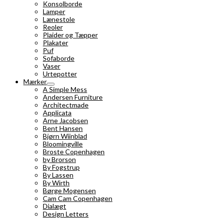
Konsolborde
Lamper
Lænestole
Reoler
Plaider og Tæpper
Plakater
Puf
Sofaborde
Vaser
Urtepotter
Mærker
A Simple Mess
Andersen Furniture
Architectmade
Applicata
Arne Jacobsen
Bent Hansen
Bjørn Wiinblad
Bloomingville
Broste Copenhagen
by Brorson
By Fogstrup
By Lassen
By Wirth
Børge Mogensen
Cam Cam Copenhagen
Dialægt
Design Letters