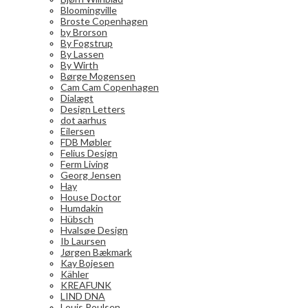
Bloomingville
Broste Copenhagen
by Brorson
By Fogstrup
By Lassen
By Wirth
Børge Mogensen
Cam Cam Copenhagen
Dialægt
Design Letters
dot aarhus
Eilersen
FDB Møbler
Felius Design
Ferm Living
Georg Jensen
Hay
House Doctor
Humdakin
Hübsch
Hvalsøe Design
Ib Laursen
Jørgen Bækmark
Kay Bojesen
Kähler
KREAFUNK
LIND DNA
Louis Poulsen