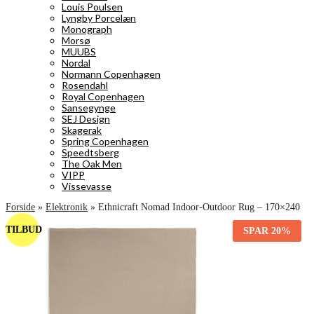
Louis Poulsen
Lyngby Porcelæn
Monograph
Morsø
MUUBS
Nordal
Normann Copenhagen
Rosendahl
Royal Copenhagen
Sansegynge
SEJ Design
Skagerak
Spring Copenhagen
Speedtsberg
The Oak Men
VIPP
Vissevasse
Forside
»
Elektronik
»
Ethnicraft Nomad Indoor-Outdoor Rug – 170×240
TILBUD
SPAR
20%