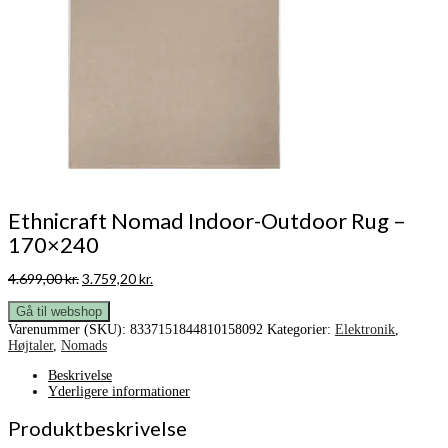
Ethnicraft Nomad Indoor-Outdoor Rug –
170×240
Den
Den
4.699,00
kr.
3.759,20
kr.
oprindelige
aktuelle
pris
pris
Gå til webshop
var:
er:
Varenummer (SKU):
8337151844810158092
Kategorier:
Elektronik
,
4.699,00 kr..
3.759,20 kr..
Højtaler
,
Nomads
Beskrivelse
Yderligere informationer
Produktbeskrivelse