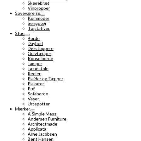
Skærebræt
Vinpropper
Soveværelse
Kommoder
Sengetøj
Tøjstativer
Stue
Borde
Daybed
Dørstoppere
Gulvtæpper
Konsolborde
Lamper
Lænestole
Reoler
Plaider og Tæpper
Plakater
Puf
Sofaborde
Vaser
Urtepotter
Mærker
A Simple Mess
Andersen Furniture
Architectmade
Applicata
Arne Jacobsen
Bent Hansen