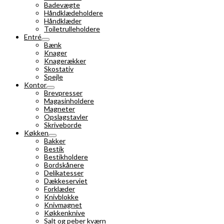
Badevægte
Håndklædeholdere
Håndklæder
Toiletrulleholdere
Entré
Bænk
Knager
Knagerækker
Skostativ
Spejle
Kontor
Brevpresser
Magasinholdere
Magneter
Opslagstavler
Skriveborde
Køkken
Bakker
Bestik
Bestikholdere
Bordskånere
Delikatesser
Dækkeserviet
Forklæder
Knivblokke
Knivmagnet
Køkkenknive
Salt og peber kværn