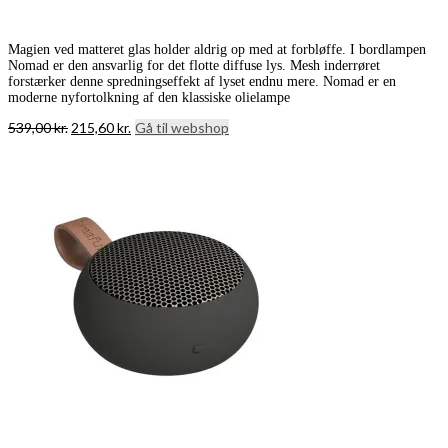
Magien ved matteret glas holder aldrig op med at forbløffe. I bordlampen
Nomad er den ansvarlig for det flotte diffuse lys. Mesh inderrøret
forstærker denne spredningseffekt af lyset endnu mere. Nomad er en
moderne nyfortolkning af den klassiske olielampe
Den
Den
539,00
kr.
215,60
kr.
Gå til webshop
oprindelige
aktuelle
pris
pris
var:
er:
539,00 kr..
215,60 kr..