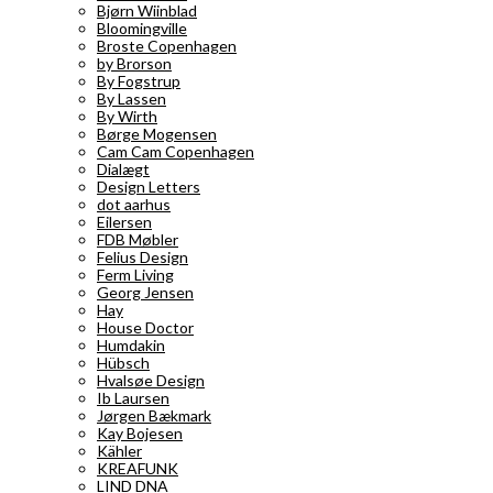
Bjørn Wiinblad
Bloomingville
Broste Copenhagen
by Brorson
By Fogstrup
By Lassen
By Wirth
Børge Mogensen
Cam Cam Copenhagen
Dialægt
Design Letters
dot aarhus
Eilersen
FDB Møbler
Felius Design
Ferm Living
Georg Jensen
Hay
House Doctor
Humdakin
Hübsch
Hvalsøe Design
Ib Laursen
Jørgen Bækmark
Kay Bojesen
Kähler
KREAFUNK
LIND DNA