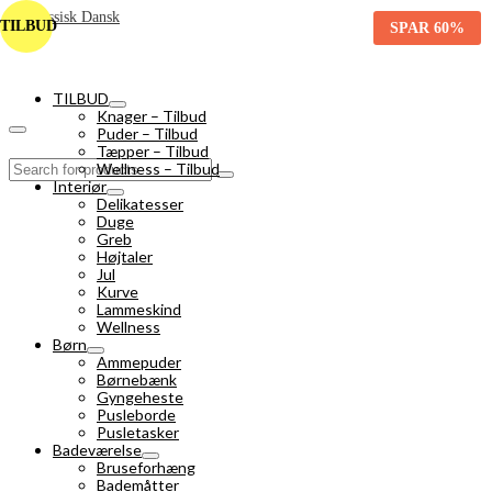
TILBUD
SPAR
60%
TILBUD
Knager – Tilbud
Puder – Tilbud
Tæpper – Tilbud
Search
Wellness – Tilbud
for:
Interiør
Delikatesser
Duge
Greb
Højtaler
Jul
Kurve
Lammeskind
Wellness
Børn
Ammepuder
Børnebænk
Gyngeheste
Pusleborde
Pusletasker
Badeværelse
Bruseforhæng
Bademåtter