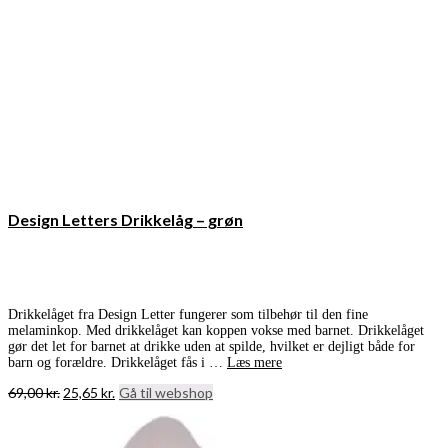
Design Letters Drikkelåg – grøn
Drikkelåget fra Design Letter fungerer som tilbehør til den fine
melaminkop. Med drikkelåget kan koppen vokse med barnet. Drikkelåget
gør det let for barnet at drikke uden at spilde, hvilket er dejligt både for
barn og forældre. Drikkelåget fås i …
Læs mere
Den
Den
69,00
kr.
25,65
kr.
Gå til webshop
oprindelige
aktuelle
pris
pris
var:
er: