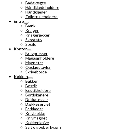
Badevægte
Håndklædeholdere
Håndklæder
Toiletrulleholdere
Entré
Bænk
Knager
Knagerækker
Skostativ
Spejle
Kontor
Brevpresser
Magasinholdere
Magneter
Opslagstavler
Skriveborde
Køkken
Bakker
Bestik
Bestikholdere
Bordskånere
Delikatesser
Dækkeserviet
Forklæder
Knivblokke
Knivmagnet
Køkkenknive
Salt og peber kværn