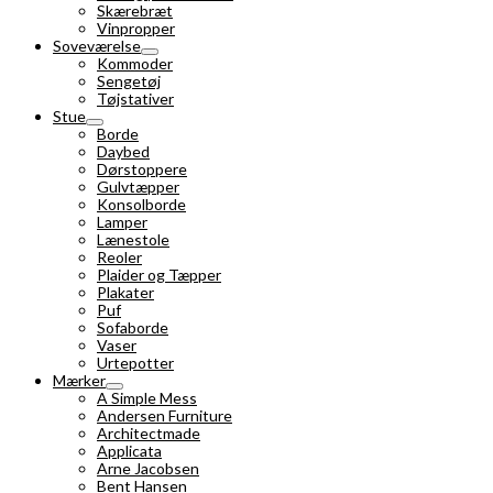
Skærebræt
Vinpropper
Soveværelse
Kommoder
Sengetøj
Tøjstativer
Stue
Borde
Daybed
Dørstoppere
Gulvtæpper
Konsolborde
Lamper
Lænestole
Reoler
Plaider og Tæpper
Plakater
Puf
Sofaborde
Vaser
Urtepotter
Mærker
A Simple Mess
Andersen Furniture
Architectmade
Applicata
Arne Jacobsen
Bent Hansen