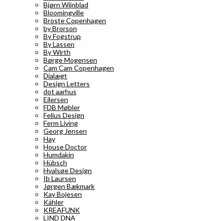
Bjørn Wiinblad
Bloomingville
Broste Copenhagen
by Brorson
By Fogstrup
By Lassen
By Wirth
Børge Mogensen
Cam Cam Copenhagen
Dialægt
Design Letters
dot aarhus
Eilersen
FDB Møbler
Felius Design
Ferm Living
Georg Jensen
Hay
House Doctor
Humdakin
Hübsch
Hvalsøe Design
Ib Laursen
Jørgen Bækmark
Kay Bojesen
Kähler
KREAFUNK
LIND DNA