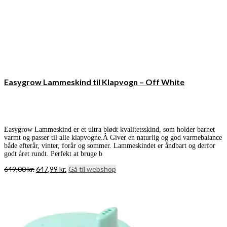
Easygrow Lammeskind til Klapvogn – Off White
Easygrow Lammeskind er et ultra blødt kvalitetsskind, som holder barnet
varmt og passer til alle klapvogne.Â Giver en naturlig og god varmebalance
både efterår, vinter, forår og sommer. Lammeskindet er åndbart og derfor
godt året rundt. Perfekt at bruge b
Den
Den
649,00
kr.
647,99
kr.
Gå til webshop
oprindelige
aktuelle
pris
pris
var:
er:
649,00 kr..
647,99 kr..