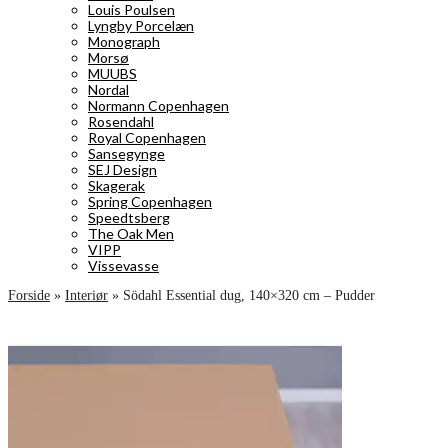
Louis Poulsen
Lyngby Porcelæn
Monograph
Morsø
MUUBS
Nordal
Normann Copenhagen
Rosendahl
Royal Copenhagen
Sansegynge
SEJ Design
Skagerak
Spring Copenhagen
Speedtsberg
The Oak Men
VIPP
Vissevasse
Forside
»
Interiør
»
Södahl Essential dug, 140×320 cm – Pudder