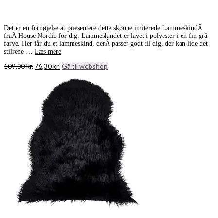
Det er en fornøjelse at præsentere dette skønne imiterede LammeskindÂ
fraÂ House Nordic for dig. Lammeskindet er lavet i polyester i en fin grå
farve. Her får du et lammeskind, derÂ passer godt til dig, der kan lide det
stilrene …
Læs mere
Den
Den
109,00
kr.
76,30
kr.
Gå til webshop
oprindelige
aktuelle
pris
pris
var:
er:
109,00 kr..
76,30 kr..