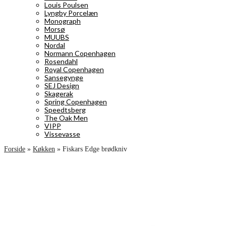
Louis Poulsen
Lyngby Porcelæn
Monograph
Morsø
MUUBS
Nordal
Normann Copenhagen
Rosendahl
Royal Copenhagen
Sansegynge
SEJ Design
Skagerak
Spring Copenhagen
Speedtsberg
The Oak Men
VIPP
Vissevasse
Forside
»
Køkken
»
Fiskars Edge brødkniv