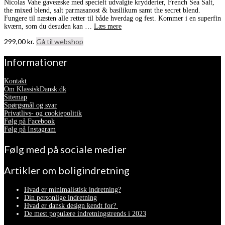
Nicolas Vahe gaveæske med specielt udvalgte krydderier, French Sea Salt,
the mixed blend, salt parmasanost & basilikum samt the secret blend.
Fungere til næsten alle retter til både hverdag og fest. Kommer i en superfin
kværn, som du desuden kan …
Læs mere
299,00
kr.
Gå til webshop
Informationer
Kontakt
Om KlassiskDansk.dk
Sitemap
Spørgsmål og svar
Privatlivs- og cookiepolitik
Følg på Facebook
Følg på Instagram
Følg med på sociale medier
Artikler om boligindretning
Hvad er minimalistisk indretning?
Din personlige indretning
Hvad er dansk design kendt for?
De mest populære indretningstrends i 2023