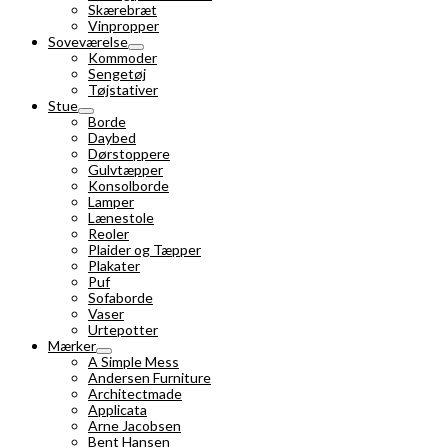
Skærebræt
Vinpropper
Soveværelse
Kommoder
Sengetøj
Tøjstativer
Stue
Borde
Daybed
Dørstoppere
Gulvtæpper
Konsolborde
Lamper
Lænestole
Reoler
Plaider og Tæpper
Plakater
Puf
Sofaborde
Vaser
Urtepotter
Mærker
A Simple Mess
Andersen Furniture
Architectmade
Applicata
Arne Jacobsen
Bent Hansen