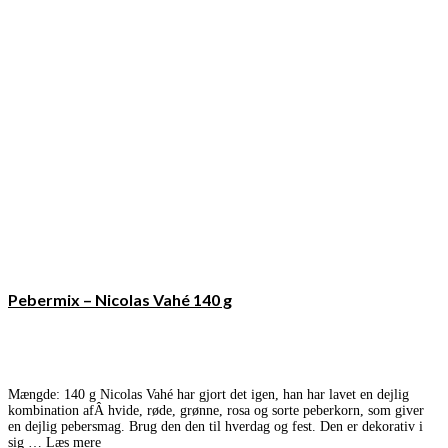
Pebermix – Nicolas Vahé 140 g
Mængde: 140 g Nicolas Vahé har gjort det igen, han har lavet en dejlig
kombination afÂ hvide, røde, grønne, rosa og sorte peberkorn, som giver
en dejlig pebersmag. Brug den den til hverdag og fest. Den er dekorativ i
sig …
Læs mere