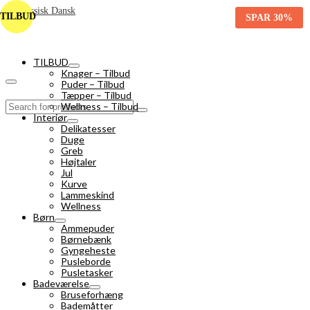
TILBUD
SPAR
30%
TILBUD
Knager – Tilbud
Puder – Tilbud
Tæpper – Tilbud
Search
Wellness – Tilbud
for:
Interiør
Delikatesser
Duge
Greb
Højtaler
Jul
Kurve
Lammeskind
Wellness
Børn
Ammepuder
Børnebænk
Gyngeheste
Pusleborde
Pusletasker
Badeværelse
Bruseforhæng
Bademåtter