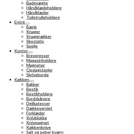
Badevægte
Håndklædeholdere
Håndklæder
Toiletrulleholdere
Entré
Bænk
Knager
Knagerækker
Skostativ
Spejle
Kontor
Brevpresser
Magasinholdere
Magneter
Opslagstavler
Skriveborde
Køkken
Bakker
Bestik
Bestikholdere
Bordskånere
Delikatesser
Dækkeserviet
Forklæder
Knivblokke
Knivmagnet
Køkkenknive
Salt og peber kværn