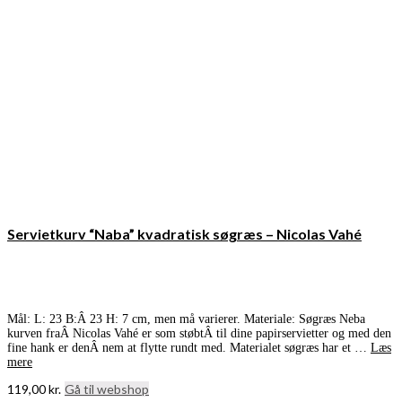
Servietkurv “Naba” kvadratisk søgræs – Nicolas Vahé
Mål: L: 23 B:Â 23 H: 7 cm, men må varierer. Materiale: Søgræs Neba
kurven fraÂ Nicolas Vahé er som støbtÂ til dine papirservietter og med den
fine hank er denÂ nem at flytte rundt med. Materialet søgræs har et …
Læs
mere
119,00
kr.
Gå til webshop