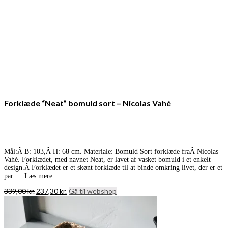
Forklæde “Neat” bomuld sort – Nicolas Vahé
Mål:Â B: 103,Â H: 68 cm. Materiale: Bomuld Sort forklæde fraÂ Nicolas
Vahé. Forklædet, med navnet Neat, er lavet af vasket bomuld i et enkelt
design.Â Forklædet er et skønt forklæde til at binde omkring livet, der er et
par …
Læs mere
Den
Den
339,00
kr.
237,30
kr.
Gå til webshop
oprindelige
aktuelle
pris
pris
var:
er:
339,00 kr..
237,30 kr..