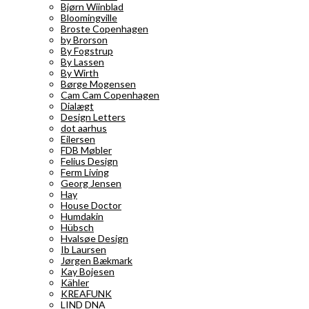
Bjørn Wiinblad
Bloomingville
Broste Copenhagen
by Brorson
By Fogstrup
By Lassen
By Wirth
Børge Mogensen
Cam Cam Copenhagen
Dialægt
Design Letters
dot aarhus
Eilersen
FDB Møbler
Felius Design
Ferm Living
Georg Jensen
Hay
House Doctor
Humdakin
Hübsch
Hvalsøe Design
Ib Laursen
Jørgen Bækmark
Kay Bojesen
Kähler
KREAFUNK
LIND DNA