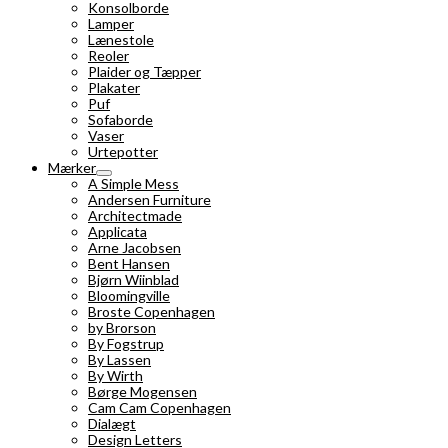
Konsolborde
Lamper
Lænestole
Reoler
Plaider og Tæpper
Plakater
Puf
Sofaborde
Vaser
Urtepotter
Mærker
A Simple Mess
Andersen Furniture
Architectmade
Applicata
Arne Jacobsen
Bent Hansen
Bjørn Wiinblad
Bloomingville
Broste Copenhagen
by Brorson
By Fogstrup
By Lassen
By Wirth
Børge Mogensen
Cam Cam Copenhagen
Dialægt
Design Letters