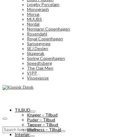
Lyngby Porcelæn
Monograph
Morsø
MUUBS
Nordal
Normann Copenhagen
Rosendahl
Royal Copenhagen
Sansegynge
SEJ Design
Skagerak
Spring Copenhagen
Speedtsberg
The Oak Men
VIPP
Vissevasse
TILBUD
Knager – Tilbud
Puder – Tilbud
Tæpper – Tilbud
Search
Wellness – Tilbud
for:
Interiør