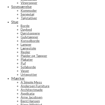
Vinpropper
Soveværelse
Kommoder
Sengetøj
Tøjstativer
Stue
Borde
Daybed
Dørstoppere
Gulvtæpper
Konsolborde
Lamper
Lænestole
Reoler
Plaider og Tæpper
Plakater
Puf
Sofaborde
Vaser
Urtepotter
Mærker
A Simple Mess
Andersen Furniture
Architectmade
Applicata
Arne Jacobsen
Bent Hansen
Bjørn Wiinblad