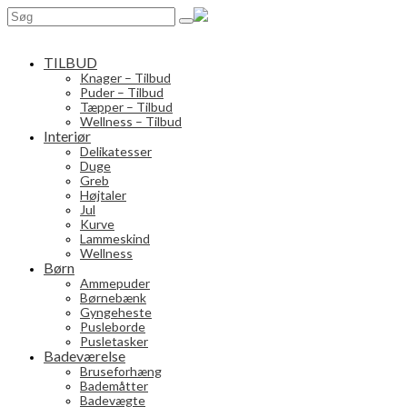
Search
for:
TILBUD
Knager – Tilbud
Puder – Tilbud
Tæpper – Tilbud
Wellness – Tilbud
Interiør
Delikatesser
Duge
Greb
Højtaler
Jul
Kurve
Lammeskind
Wellness
Børn
Ammepuder
Børnebænk
Gyngeheste
Pusleborde
Pusletasker
Badeværelse
Bruseforhæng
Bademåtter
Badevægte