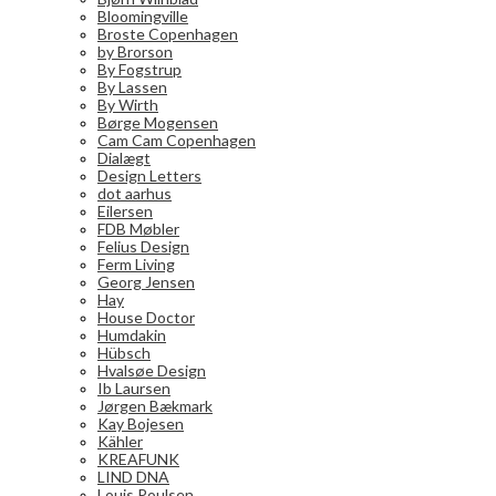
Bloomingville
Broste Copenhagen
by Brorson
By Fogstrup
By Lassen
By Wirth
Børge Mogensen
Cam Cam Copenhagen
Dialægt
Design Letters
dot aarhus
Eilersen
FDB Møbler
Felius Design
Ferm Living
Georg Jensen
Hay
House Doctor
Humdakin
Hübsch
Hvalsøe Design
Ib Laursen
Jørgen Bækmark
Kay Bojesen
Kähler
KREAFUNK
LIND DNA
Louis Poulsen