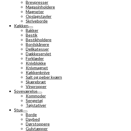
Brevpresser
Magasinholdere
Magneter
Opslagstavler
Skriveborde
Køkken
Bakker
Bestik
Bestikholdere
Bordskånere
Delikatesser
Dækkeserviet
Forklæder
Knivblokke
Knivmagnet
Køkkenknive
Salt og peber kværn
Skærebræt
Vinpropper
Soveværelse
Kommoder
Sengetøj
Tøjstativer
Stue
Borde
Daybed
Dørstoppere
Gulvtæpper