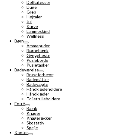
Delikatesser
Duge
Greb
Højtaler
Jul
Kurve
Lammeskind
Wellness
Børn
Ammepuder
Børnebænk
Gyngeheste
Pusleborde
Pusletasker
Badeværelse
Bruseforhæng
Bademåtter
Badevægte
Håndklædeholdere
Håndklæder
Toiletrulleholdere
Entré
Bænk
Knager
Knagerækker
Skostativ
Spejle
Kontor