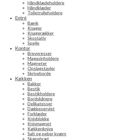
Håndklædeholdere
Håndklæder
Toiletrulleholdere
Entré
Bænk
Knager
Knagerækker
Skostativ
Spejle
Kontor
Brevpresser
Magasinholdere
Magneter
Opslagstavler
Skriveborde
Køkken
Bakker
Bestik
Bestikholdere
Bordskånere
Delikatesser
Dækkeserviet
Forklæder
Knivblokke
Knivmagnet
Køkkenknive
Salt og peber kværn
Skærebræt