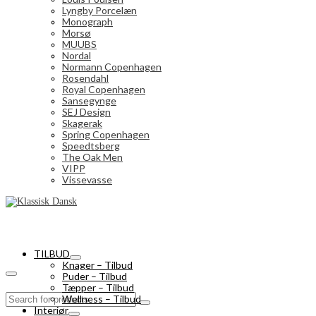
Lyngby Porcelæn
Monograph
Morsø
MUUBS
Nordal
Normann Copenhagen
Rosendahl
Royal Copenhagen
Sansegynge
SEJ Design
Skagerak
Spring Copenhagen
Speedtsberg
The Oak Men
VIPP
Vissevasse
TILBUD
Knager – Tilbud
Puder – Tilbud
Tæpper – Tilbud
Search
Wellness – Tilbud
for:
Interiør