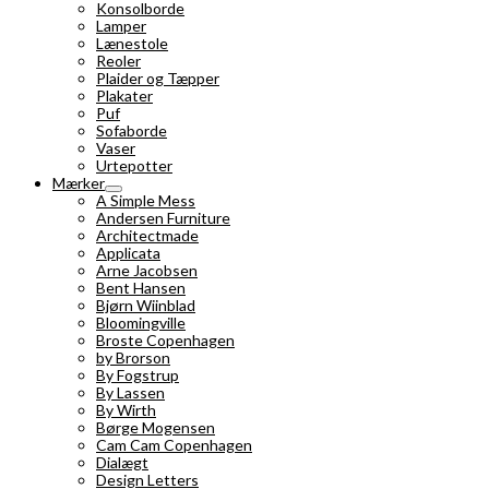
Konsolborde
Lamper
Lænestole
Reoler
Plaider og Tæpper
Plakater
Puf
Sofaborde
Vaser
Urtepotter
Mærker
A Simple Mess
Andersen Furniture
Architectmade
Applicata
Arne Jacobsen
Bent Hansen
Bjørn Wiinblad
Bloomingville
Broste Copenhagen
by Brorson
By Fogstrup
By Lassen
By Wirth
Børge Mogensen
Cam Cam Copenhagen
Dialægt
Design Letters