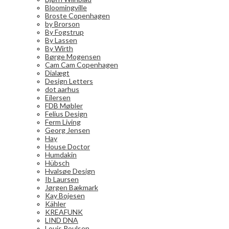
Bloomingville
Broste Copenhagen
by Brorson
By Fogstrup
By Lassen
By Wirth
Børge Mogensen
Cam Cam Copenhagen
Dialægt
Design Letters
dot aarhus
Eilersen
FDB Møbler
Felius Design
Ferm Living
Georg Jensen
Hay
House Doctor
Humdakin
Hübsch
Hvalsøe Design
Ib Laursen
Jørgen Bækmark
Kay Bojesen
Kähler
KREAFUNK
LIND DNA
Louis Poulsen