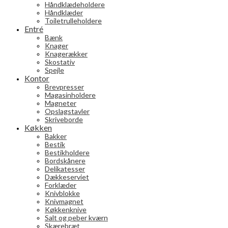
Håndklædeholdere
Håndklæder
Toiletrulleholdere
Entré
Bænk
Knager
Knagerækker
Skostativ
Spejle
Kontor
Brevpresser
Magasinholdere
Magneter
Opslagstavler
Skriveborde
Køkken
Bakker
Bestik
Bestikholdere
Bordskånere
Delikatesser
Dækkeserviet
Forklæder
Knivblokke
Knivmagnet
Køkkenknive
Salt og peber kværn
Skærebræt