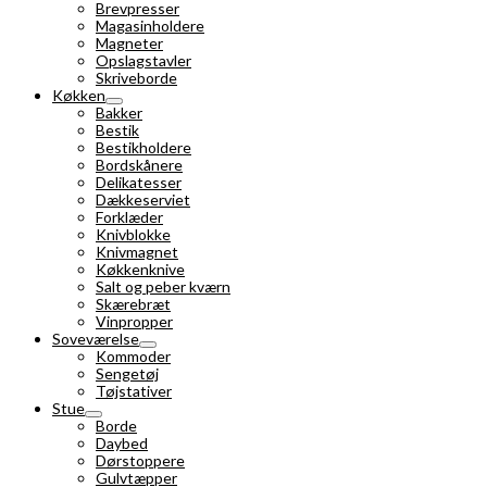
Brevpresser
Magasinholdere
Magneter
Opslagstavler
Skriveborde
Køkken
Bakker
Bestik
Bestikholdere
Bordskånere
Delikatesser
Dækkeserviet
Forklæder
Knivblokke
Knivmagnet
Køkkenknive
Salt og peber kværn
Skærebræt
Vinpropper
Soveværelse
Kommoder
Sengetøj
Tøjstativer
Stue
Borde
Daybed
Dørstoppere
Gulvtæpper