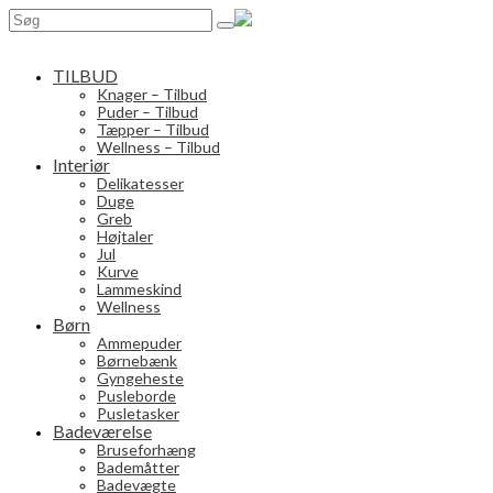
Search
for:
TILBUD
Knager – Tilbud
Puder – Tilbud
Tæpper – Tilbud
Wellness – Tilbud
Interiør
Delikatesser
Duge
Greb
Højtaler
Jul
Kurve
Lammeskind
Wellness
Børn
Ammepuder
Børnebænk
Gyngeheste
Pusleborde
Pusletasker
Badeværelse
Bruseforhæng
Bademåtter
Badevægte