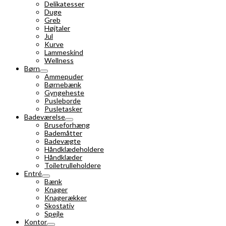
Delikatesser
Duge
Greb
Højtaler
Jul
Kurve
Lammeskind
Wellness
Børn
Ammepuder
Børnebænk
Gyngeheste
Pusleborde
Pusletasker
Badeværelse
Bruseforhæng
Bademåtter
Badevægte
Håndklædeholdere
Håndklæder
Toiletrulleholdere
Entré
Bænk
Knager
Knagerækker
Skostativ
Spejle
Kontor