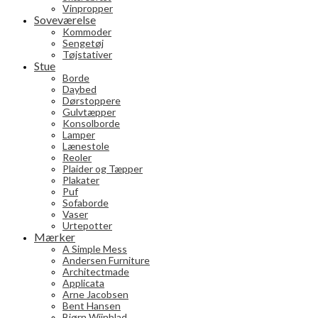
Vinpropper
Soveværelse
Kommoder
Sengetøj
Tøjstativer
Stue
Borde
Daybed
Dørstoppere
Gulvtæpper
Konsolborde
Lamper
Lænestole
Reoler
Plaider og Tæpper
Plakater
Puf
Sofaborde
Vaser
Urtepotter
Mærker
A Simple Mess
Andersen Furniture
Architectmade
Applicata
Arne Jacobsen
Bent Hansen
Bjørn Wiinblad