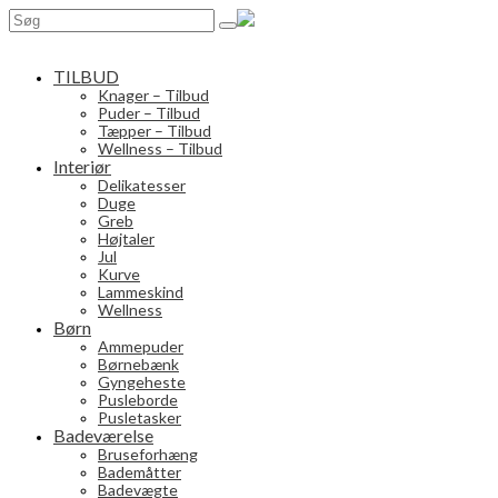
Search
for:
TILBUD
Knager – Tilbud
Puder – Tilbud
Tæpper – Tilbud
Wellness – Tilbud
Interiør
Delikatesser
Duge
Greb
Højtaler
Jul
Kurve
Lammeskind
Wellness
Børn
Ammepuder
Børnebænk
Gyngeheste
Pusleborde
Pusletasker
Badeværelse
Bruseforhæng
Bademåtter
Badevægte