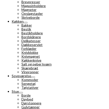
Brevpresser
Magasinholdere
Magneter
Opslagstavler
Skriveborde
Køkken
Bakker
Bestik
Bestikholdere
Bordskånere
Delikatesser
Dækkeserviet
Forklæder
Knivblokke
Knivmagnet
Køkkenknive
Salt og peber kværn
Skærebræt
Vinpropper
Soveværelse
Kommoder
Sengetøj
Tøjstativer
Stue
Borde
Daybed
Dørstoppere
Gulvtæpper