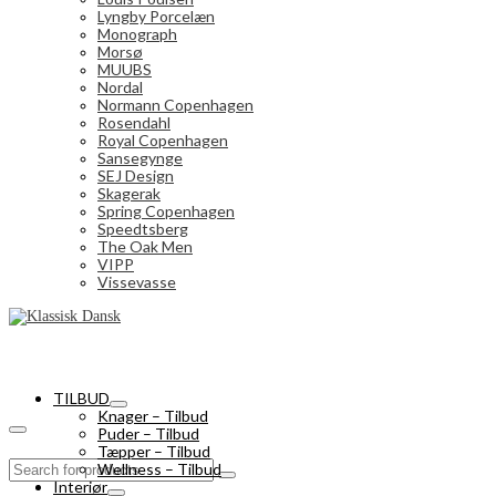
Lyngby Porcelæn
Monograph
Morsø
MUUBS
Nordal
Normann Copenhagen
Rosendahl
Royal Copenhagen
Sansegynge
SEJ Design
Skagerak
Spring Copenhagen
Speedtsberg
The Oak Men
VIPP
Vissevasse
TILBUD
Knager – Tilbud
Puder – Tilbud
Tæpper – Tilbud
Search
Wellness – Tilbud
for:
Interiør