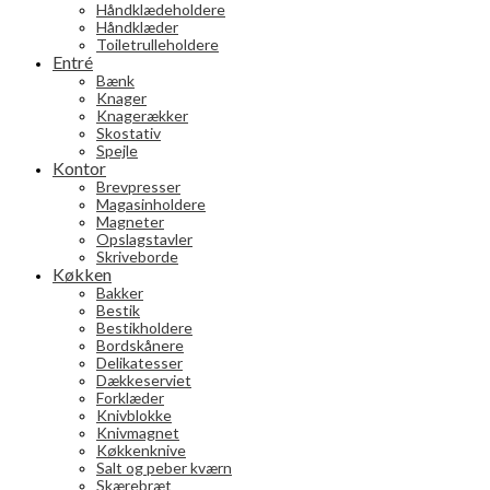
Håndklædeholdere
Håndklæder
Toiletrulleholdere
Entré
Bænk
Knager
Knagerækker
Skostativ
Spejle
Kontor
Brevpresser
Magasinholdere
Magneter
Opslagstavler
Skriveborde
Køkken
Bakker
Bestik
Bestikholdere
Bordskånere
Delikatesser
Dækkeserviet
Forklæder
Knivblokke
Knivmagnet
Køkkenknive
Salt og peber kværn
Skærebræt