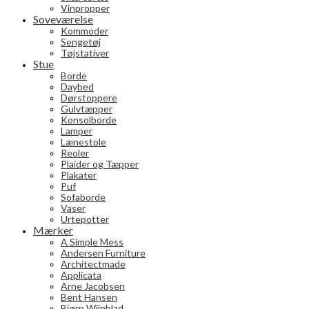
Vinpropper
Soveværelse
Kommoder
Sengetøj
Tøjstativer
Stue
Borde
Daybed
Dørstoppere
Gulvtæpper
Konsolborde
Lamper
Lænestole
Reoler
Plaider og Tæpper
Plakater
Puf
Sofaborde
Vaser
Urtepotter
Mærker
A Simple Mess
Andersen Furniture
Architectmade
Applicata
Arne Jacobsen
Bent Hansen
Bjørn Wiinblad