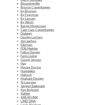
Bloomingville
Broste Copenhagen
by Brorson
By Fogstrup
By Lassen
By Wirth
Børge Mogensen
Cam Cam Copenhagen
Dialægt
Design Letters
dot aarhus
Eilersen
FDB Møbler
Felius Design
Ferm Living
Georg Jensen
Hay
House Doctor
Humdakin
Hübsch
Hvalsøe Design
Ib Laursen
Jørgen Bækmark
Kay Bojesen
Kähler
KREAFUNK
LIND DNA
Louis Poulsen