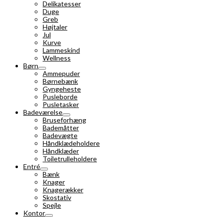
Delikatesser
Duge
Greb
Højtaler
Jul
Kurve
Lammeskind
Wellness
Børn
Ammepuder
Børnebænk
Gyngeheste
Pusleborde
Pusletasker
Badeværelse
Bruseforhæng
Bademåtter
Badevægte
Håndklædeholdere
Håndklæder
Toiletrulleholdere
Entré
Bænk
Knager
Knagerækker
Skostativ
Spejle
Kontor