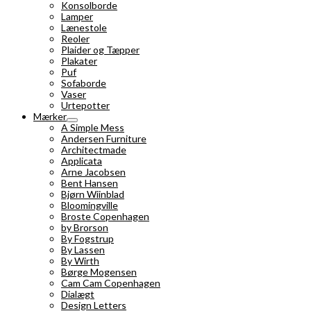
Konsolborde
Lamper
Lænestole
Reoler
Plaider og Tæpper
Plakater
Puf
Sofaborde
Vaser
Urtepotter
Mærker
A Simple Mess
Andersen Furniture
Architectmade
Applicata
Arne Jacobsen
Bent Hansen
Bjørn Wiinblad
Bloomingville
Broste Copenhagen
by Brorson
By Fogstrup
By Lassen
By Wirth
Børge Mogensen
Cam Cam Copenhagen
Dialægt
Design Letters