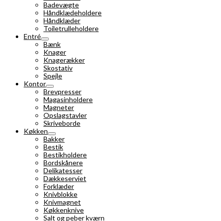
Badevægte
Håndklædeholdere
Håndklæder
Toiletrulleholdere
Entré
Bænk
Knager
Knagerækker
Skostativ
Spejle
Kontor
Brevpresser
Magasinholdere
Magneter
Opslagstavler
Skriveborde
Køkken
Bakker
Bestik
Bestikholdere
Bordskånere
Delikatesser
Dækkeserviet
Forklæder
Knivblokke
Knivmagnet
Køkkenknive
Salt og peber kværn