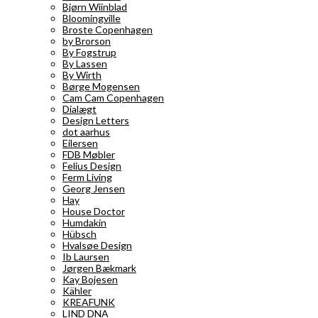
Bjørn Wiinblad
Bloomingville
Broste Copenhagen
by Brorson
By Fogstrup
By Lassen
By Wirth
Børge Mogensen
Cam Cam Copenhagen
Dialægt
Design Letters
dot aarhus
Eilersen
FDB Møbler
Felius Design
Ferm Living
Georg Jensen
Hay
House Doctor
Humdakin
Hübsch
Hvalsøe Design
Ib Laursen
Jørgen Bækmark
Kay Bojesen
Kähler
KREAFUNK
LIND DNA