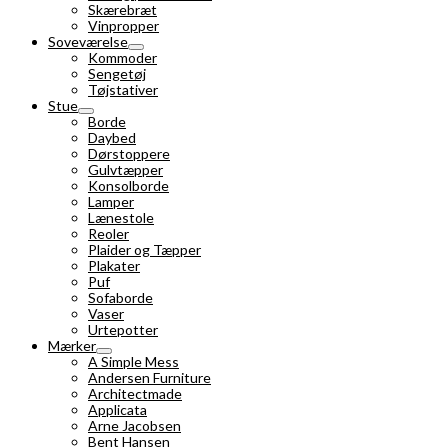
Skærebræt
Vinpropper
Soveværelse
Kommoder
Sengetøj
Tøjstativer
Stue
Borde
Daybed
Dørstoppere
Gulvtæpper
Konsolborde
Lamper
Lænestole
Reoler
Plaider og Tæpper
Plakater
Puf
Sofaborde
Vaser
Urtepotter
Mærker
A Simple Mess
Andersen Furniture
Architectmade
Applicata
Arne Jacobsen
Bent Hansen