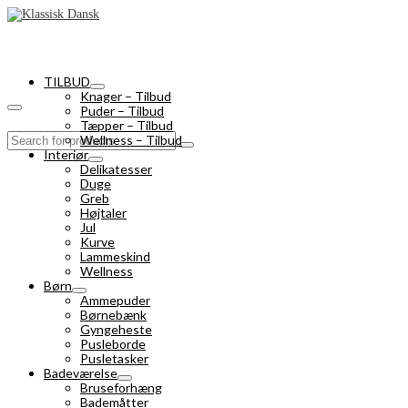
TILBUD
Knager – Tilbud
Puder – Tilbud
Tæpper – Tilbud
Search
Wellness – Tilbud
for:
Interiør
Delikatesser
Duge
Greb
Højtaler
Jul
Kurve
Lammeskind
Wellness
Børn
Ammepuder
Børnebænk
Gyngeheste
Pusleborde
Pusletasker
Badeværelse
Bruseforhæng
Bademåtter