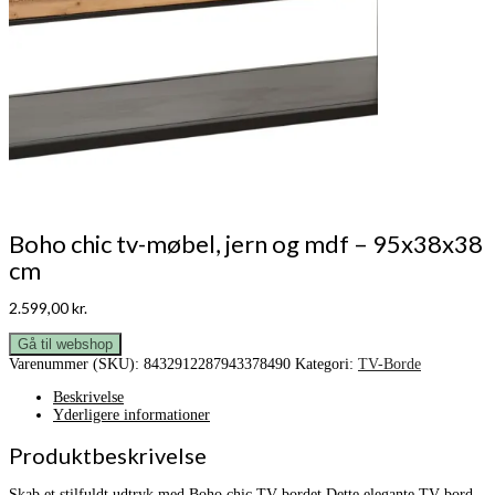
Boho chic tv-møbel, jern og mdf – 95x38x38
cm
2.599,00
kr.
Gå til webshop
Varenummer (SKU):
8432912287943378490
Kategori:
TV-Borde
Beskrivelse
Yderligere informationer
Produktbeskrivelse
Skab et stilfuldt udtryk med Boho chic TV-bordet Dette elegante TV-bord