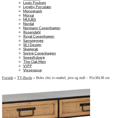
Louis Poulsen
Lyngby Porcelæn
Monograph
Morsø
MUUBS
Nordal
Normann Copenhagen
Rosendahl
Royal Copenhagen
Sansegynge
SEJ Design
Skagerak
Spring Copenhagen
Speedtsberg
The Oak Men
VIPP
Vissevasse
Forside
»
TV-Borde
»
Boho chic tv-møbel, jern og mdf – 95x38x38 cm