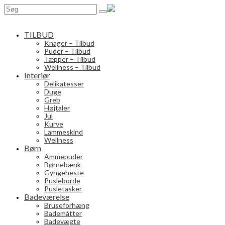
Search
for:
TILBUD
Knager – Tilbud
Puder – Tilbud
Tæpper – Tilbud
Wellness – Tilbud
Interiør
Delikatesser
Duge
Greb
Højtaler
Jul
Kurve
Lammeskind
Wellness
Børn
Ammepuder
Børnebænk
Gyngeheste
Pusleborde
Pusletasker
Badeværelse
Bruseforhæng
Bademåtter
Badevægte