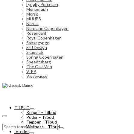
Lyngby Porcelæn
Monograph
Morsø
MUUBS
Nordal
Normann Copenhagen
Rosendahl
Royal Copenhagen
Sansegynge
SEJ Design
Skagerak
Spring Copenhagen
Speedtsberg
The Oak Men
VIPP
Vissevasse
TILBUD
Knager – Tilbud
Puder – Tilbud
Tæpper – Tilbud
Search
Wellness – Tilbud
for:
Interiør