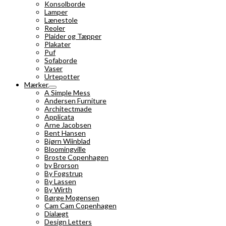
Konsolborde
Lamper
Lænestole
Reoler
Plaider og Tæpper
Plakater
Puf
Sofaborde
Vaser
Urtepotter
Mærker
A Simple Mess
Andersen Furniture
Architectmade
Applicata
Arne Jacobsen
Bent Hansen
Bjørn Wiinblad
Bloomingville
Broste Copenhagen
by Brorson
By Fogstrup
By Lassen
By Wirth
Børge Mogensen
Cam Cam Copenhagen
Dialægt
Design Letters