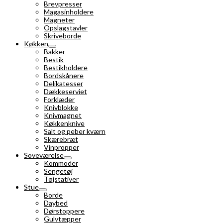
Brevpresser
Magasinholdere
Magneter
Opslagstavler
Skriveborde
Køkken
Bakker
Bestik
Bestikholdere
Bordskånere
Delikatesser
Dækkeserviet
Forklæder
Knivblokke
Knivmagnet
Køkkenknive
Salt og peber kværn
Skærebræt
Vinpropper
Soveværelse
Kommoder
Sengetøj
Tøjstativer
Stue
Borde
Daybed
Dørstoppere
Gulvtæpper