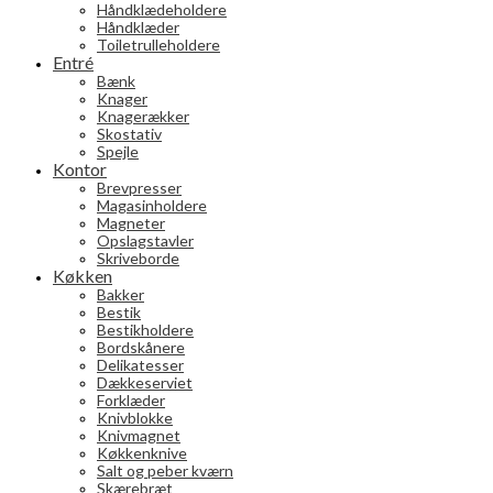
Håndklædeholdere
Håndklæder
Toiletrulleholdere
Entré
Bænk
Knager
Knagerækker
Skostativ
Spejle
Kontor
Brevpresser
Magasinholdere
Magneter
Opslagstavler
Skriveborde
Køkken
Bakker
Bestik
Bestikholdere
Bordskånere
Delikatesser
Dækkeserviet
Forklæder
Knivblokke
Knivmagnet
Køkkenknive
Salt og peber kværn
Skærebræt