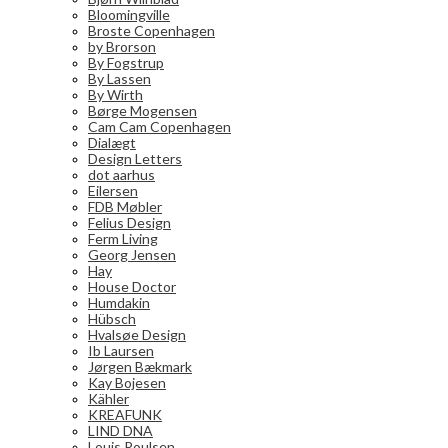
Bloomingville
Broste Copenhagen
by Brorson
By Fogstrup
By Lassen
By Wirth
Børge Mogensen
Cam Cam Copenhagen
Dialægt
Design Letters
dot aarhus
Eilersen
FDB Møbler
Felius Design
Ferm Living
Georg Jensen
Hay
House Doctor
Humdakin
Hübsch
Hvalsøe Design
Ib Laursen
Jørgen Bækmark
Kay Bojesen
Kähler
KREAFUNK
LIND DNA
Louis Poulsen