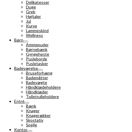
Delikatesser
Duge
Greb
Højtaler
Jul
Kurve
Lammeskind
Wellness
Børn
Ammepuder
Børnebænk
Gyngeheste
Pusleborde
Pusletasker
Badeværelse
Bruseforhæng
Bademåtter
Badevægte
Håndklædeholdere
Håndklæder
Toiletrulleholdere
Entré
Bænk
Knager
Knagerækker
Skostativ
Spejle
Kontor