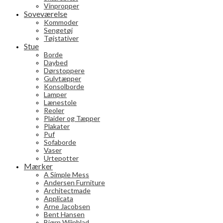
Vinpropper
Soveværelse
Kommoder
Sengetøj
Tøjstativer
Stue
Borde
Daybed
Dørstoppere
Gulvtæpper
Konsolborde
Lamper
Lænestole
Reoler
Plaider og Tæpper
Plakater
Puf
Sofaborde
Vaser
Urtepotter
Mærker
A Simple Mess
Andersen Furniture
Architectmade
Applicata
Arne Jacobsen
Bent Hansen
Bjørn Wiinblad