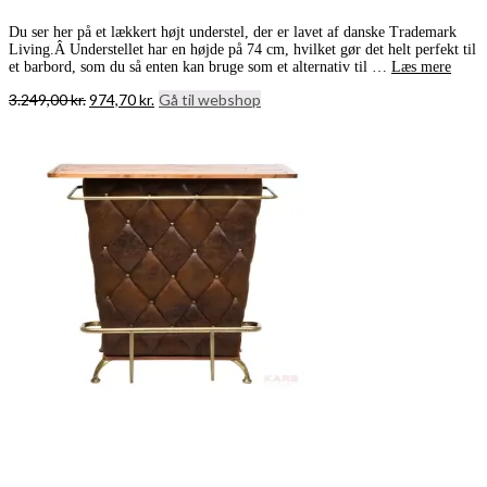
Du ser her på et lækkert højt understel, der er lavet af danske Trademark
Living.Â Understellet har en højde på 74 cm, hvilket gør det helt perfekt til
et barbord, som du så enten kan bruge som et alternativ til …
Læs mere
Den
Den
3.249,00
kr.
974,70
kr.
Gå til webshop
oprindelige
aktuelle
pris
pris
var:
er:
3.249,00 kr..
974,70 kr..