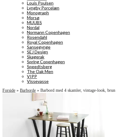
Louis Poulsen
Lyngby Porcelæn
Monograph
Morsø
MUUBS
Nordal
Normann Copenhagen
Rosendahl
Royal Copenhagen
Sansegynge
SEJ Design
Skagerak
Spring Copenhagen
Speedtsberg
The Oak Men
VIPP
Vissevasse
Forside
»
Barborde
»
Barbord med 4 skamler, vintage-look, brun