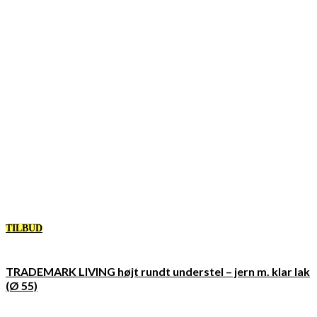
TILBUD
TRADEMARK LIVING højt rundt understel – jern m. klar lak
(Ø 55)