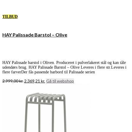
TILBUD
HAY Palissade Barstol – Olive
HAY Palissade barstol i Oliven. Produceret i pulverlakeret stål og kan tåle
udendørs brug. HAY Palissade Barstol – Olive Leveres i flere str.Leveres i
flere farverDer fås passende barbord til Palissade serien
Den
Den
2.999,00
kr.
2.369,21
kr.
Gå til webshop
oprindelige
aktuelle
pris
pris
var:
er:
2.999,00 kr..
2.369,21 kr..