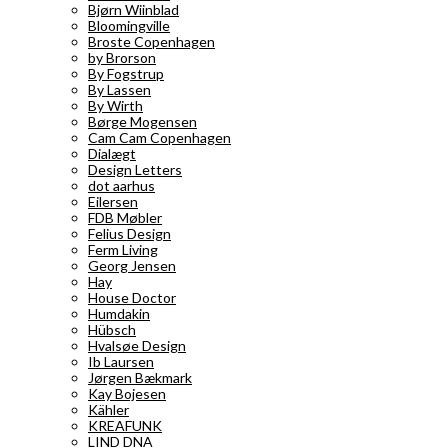
Bjørn Wiinblad
Bloomingville
Broste Copenhagen
by Brorson
By Fogstrup
By Lassen
By Wirth
Børge Mogensen
Cam Cam Copenhagen
Dialægt
Design Letters
dot aarhus
Eilersen
FDB Møbler
Felius Design
Ferm Living
Georg Jensen
Hay
House Doctor
Humdakin
Hübsch
Hvalsøe Design
Ib Laursen
Jørgen Bækmark
Kay Bojesen
Kähler
KREAFUNK
LIND DNA