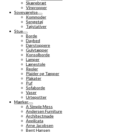
Skærebræt
Vinpropper
Soveværelse
Kommoder
Sengetøj
Tøjstativer
Stue
Borde
Daybed
Dørstoppere
Gulvtæpper
Konsolborde
Lamper
Lænestole
Reoler
Plaider og Tæpper
Plakater
Puf
Sofaborde
Vaser
Urtepotter
Mærker
A Simple Mess
Andersen Furniture
Architectmade
Applicata
Arne Jacobsen
Bent Hansen