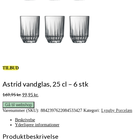
TILBUD
Astrid vandglas, 25 cl – 6 stk
Den
Den
169,95
kr.
99,95
kr.
oprindelige
aktuelle
pris
pris
Gå til webshop
var:
er:
Varenummer (SKU):
8842397622084533427
Kategori:
Lyngby Porcelæn
169,95 kr..
99,95 kr..
Beskrivelse
Yderligere informationer
Produktbeskrivelse