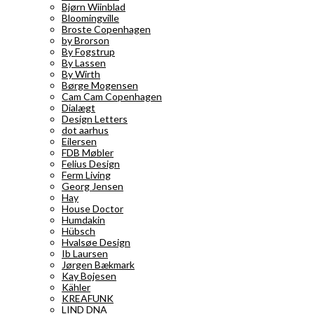
Bjørn Wiinblad
Bloomingville
Broste Copenhagen
by Brorson
By Fogstrup
By Lassen
By Wirth
Børge Mogensen
Cam Cam Copenhagen
Dialægt
Design Letters
dot aarhus
Eilersen
FDB Møbler
Felius Design
Ferm Living
Georg Jensen
Hay
House Doctor
Humdakin
Hübsch
Hvalsøe Design
Ib Laursen
Jørgen Bækmark
Kay Bojesen
Kähler
KREAFUNK
LIND DNA