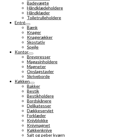
Badevægte
Håndklædeholdere
Håndklæder
Toiletrulleholdere
Entré
Bænk
Knager
Knagerækker
Skostativ
Spejle
Kontor
Brevpresser
Magasinholdere
Magneter
Opslagstavler
Skriveborde
Køkken
Bakker
Bestik
Bestikholdere
Bordskånere
Delikatesser
Dækkeserviet
Forklæder
Knivblokke
Knivmagnet
Køkkenknive
Salt og peber kværn