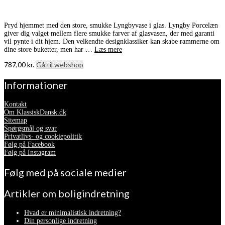
Pryd hjemmet med den store, smukke Lyngbyvase i glas. Lyngby Porcelæn
giver dig valget mellem flere smukke farver af glasvasen, der med garanti
vil pynte i dit hjem. Den velkendte designklassiker kan skabe rammerne om
dine store buketter, men har …
Læs mere
787,00
kr.
Gå til webshop
Informationer
Kontakt
Om KlassiskDansk.dk
Sitemap
Spørgsmål og svar
Privatlivs- og cookiepolitik
Følg på Facebook
Følg på Instagram
Følg med på sociale medier
Artikler om boligindretning
Hvad er minimalistisk indretning?
Din personlige indretning