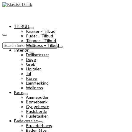
TILBUD
Knager – Tilbud
Puder – Tilbud
Tæpper – Tilbud
Search
Wellness – Tilbud
for:
Interiør
Delikatesser
Duge
Greb
Højtaler
Jul
Kurve
Lammeskind
Wellness
Børn
Ammepuder
Børnebænk
Gyngeheste
Pusleborde
Pusletasker
Badeværelse
Bruseforhæng
Bademåtter