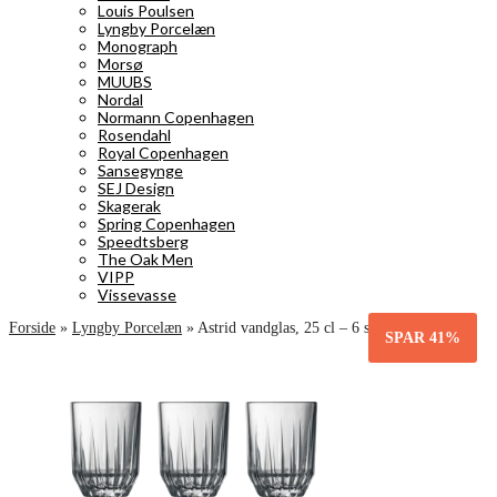
Louis Poulsen
Lyngby Porcelæn
Monograph
Morsø
MUUBS
Nordal
Normann Copenhagen
Rosendahl
Royal Copenhagen
Sansegynge
SEJ Design
Skagerak
Spring Copenhagen
Speedtsberg
The Oak Men
VIPP
Vissevasse
Forside
»
Lyngby Porcelæn
»
Astrid vandglas, 25 cl – 6 stk
SPAR
41%