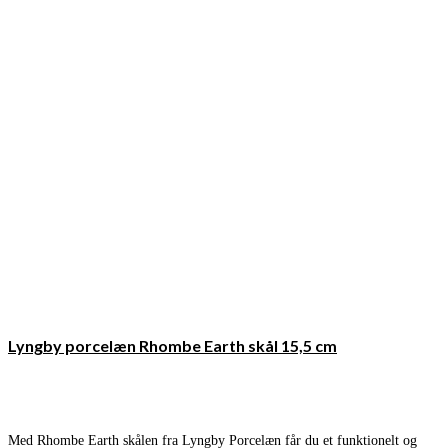
Lyngby porcelæn Rhombe Earth skål 15,5 cm
Med Rhombe Earth skålen fra Lyngby Porcelæn får du et funktionelt og