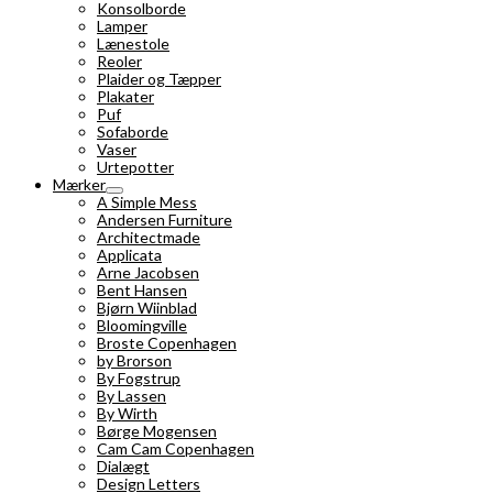
Konsolborde
Lamper
Lænestole
Reoler
Plaider og Tæpper
Plakater
Puf
Sofaborde
Vaser
Urtepotter
Mærker
A Simple Mess
Andersen Furniture
Architectmade
Applicata
Arne Jacobsen
Bent Hansen
Bjørn Wiinblad
Bloomingville
Broste Copenhagen
by Brorson
By Fogstrup
By Lassen
By Wirth
Børge Mogensen
Cam Cam Copenhagen
Dialægt
Design Letters