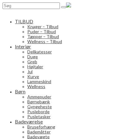
Search
for:
TILBUD
Knager – Tilbud
Puder – Tilbud
Tæpper – Tilbud
Wellness – Tilbud
Interiør
Delikatesser
Duge
Greb
Højtaler
Jul
Kurve
Lammeskind
Wellness
Børn
Ammepuder
Børnebænk
Gyngeheste
Pusleborde
Pusletasker
Badeværelse
Bruseforhæng
Bademåtter
Badevægte