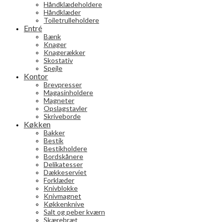
Håndklædeholdere
Håndklæder
Toiletrulleholdere
Entré
Bænk
Knager
Knagerækker
Skostativ
Spejle
Kontor
Brevpresser
Magasinholdere
Magneter
Opslagstavler
Skriveborde
Køkken
Bakker
Bestik
Bestikholdere
Bordskånere
Delikatesser
Dækkeserviet
Forklæder
Knivblokke
Knivmagnet
Køkkenknive
Salt og peber kværn
Skærebræt