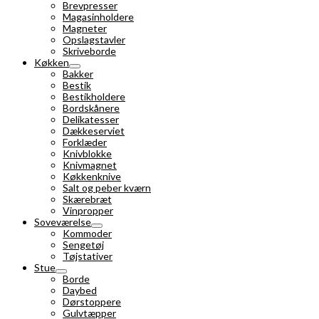
Brevpresser
Magasinholdere
Magneter
Opslagstavler
Skriveborde
Køkken
Bakker
Bestik
Bestikholdere
Bordskånere
Delikatesser
Dækkeserviet
Forklæder
Knivblokke
Knivmagnet
Køkkenknive
Salt og peber kværn
Skærebræt
Vinpropper
Soveværelse
Kommoder
Sengetøj
Tøjstativer
Stue
Borde
Daybed
Dørstoppere
Gulvtæpper