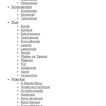
Vinpropper
Soveværelse
Kommoder
Sengetøj
Tøjstativer
Stue
Borde
Daybed
Dørstoppere
Gulvtæpper
Konsolborde
Lamper
Lænestole
Reoler
Plaider og Tæpper
Plakater
Puf
Sofaborde
Vaser
Urtepotter
Mærker
A Simple Mess
Andersen Furniture
Architectmade
Applicata
Arne Jacobsen
Bent Hansen
Bjørn Wiinblad