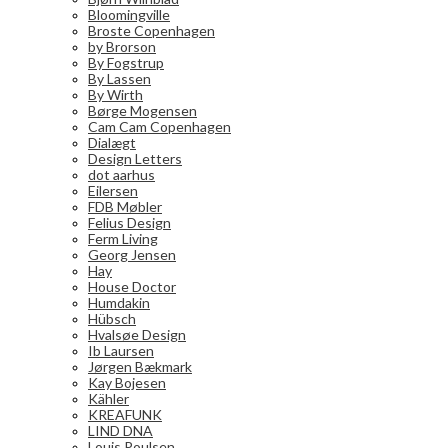
Bloomingville
Broste Copenhagen
by Brorson
By Fogstrup
By Lassen
By Wirth
Børge Mogensen
Cam Cam Copenhagen
Dialægt
Design Letters
dot aarhus
Eilersen
FDB Møbler
Felius Design
Ferm Living
Georg Jensen
Hay
House Doctor
Humdakin
Hübsch
Hvalsøe Design
Ib Laursen
Jørgen Bækmark
Kay Bojesen
Kähler
KREAFUNK
LIND DNA
Louis Poulsen