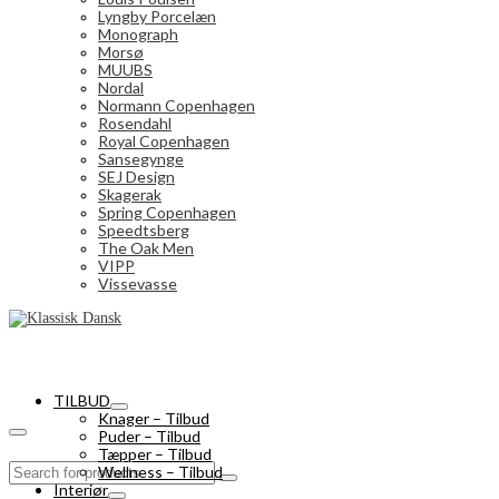
Lyngby Porcelæn
Monograph
Morsø
MUUBS
Nordal
Normann Copenhagen
Rosendahl
Royal Copenhagen
Sansegynge
SEJ Design
Skagerak
Spring Copenhagen
Speedtsberg
The Oak Men
VIPP
Vissevasse
TILBUD
Knager – Tilbud
Puder – Tilbud
Tæpper – Tilbud
Search
Wellness – Tilbud
for:
Interiør