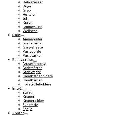
Delikatesser
Duge
Greb
Højtaler
Jul
Kurve
Lammeskind
Wellness
Børn
Ammepuder
Børnebænk
Gyngeheste
Pusleborde
Pusletasker
Badeværelse
Bruseforhæng
Bademåtter
Badevægte
Håndklædeholdere
Håndklæder
Toiletrulleholdere
Entré
Bænk
Knager
Knagerækker
Skostativ
Spejle
Kontor