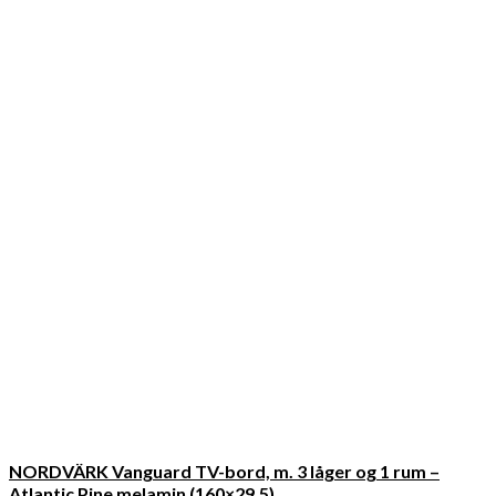
NORDVÄRK Vanguard TV-bord, m. 3 låger og 1 rum –
Atlantic Pine melamin (160×29,5)