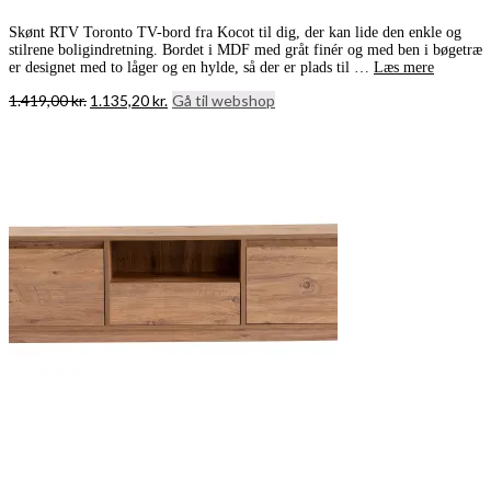
Skønt RTV Toronto TV-bord fra Kocot til dig, der kan lide den enkle og
stilrene boligindretning. Bordet i MDF med gråt finér og med ben i bøgetræ
er designet med to låger og en hylde, så der er plads til …
Læs mere
Den
Den
1.419,00
kr.
1.135,20
kr.
Gå til webshop
oprindelige
aktuelle
pris
pris
var:
er:
1.419,00 kr..
1.135,20 kr..