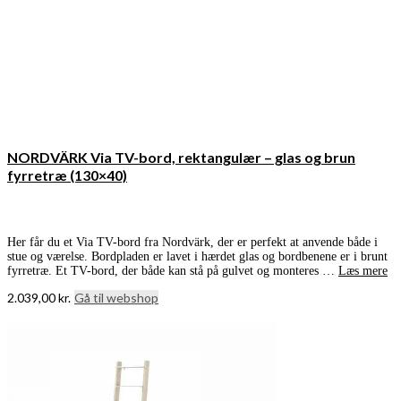
NORDVÄRK Via TV-bord, rektangulær – glas og brun
fyrretræ (130×40)
Her får du et Via TV-bord fra Nordvärk, der er perfekt at anvende både i
stue og værelse. Bordpladen er lavet i hærdet glas og bordbenene er i brunt
fyrretræ. Et TV-bord, der både kan stå på gulvet og monteres …
Læs mere
2.039,00
kr.
Gå til webshop