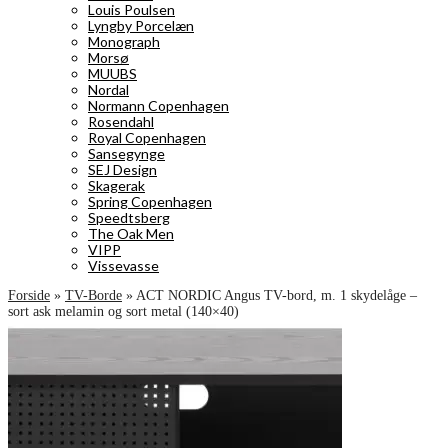
Louis Poulsen
Lyngby Porcelæn
Monograph
Morsø
MUUBS
Nordal
Normann Copenhagen
Rosendahl
Royal Copenhagen
Sansegynge
SEJ Design
Skagerak
Spring Copenhagen
Speedtsberg
The Oak Men
VIPP
Vissevasse
Forside
»
TV-Borde
»
ACT NORDIC Angus TV-bord, m. 1 skydelåge –
sort ask melamin og sort metal (140×40)