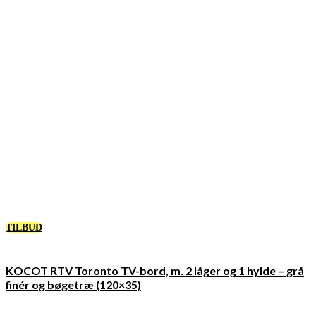
TILBUD
KOCOT RTV Toronto TV-bord, m. 2 låger og 1 hylde – grå
finér og bøgetræ (120×35)