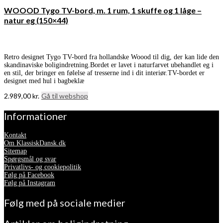
WOOOD Tygo TV-bord, m. 1 rum, 1 skuffe og 1 låge –
natur eg (150×44)
Retro designet Tygo TV-bord fra hollandske Woood til dig, der kan lide den
skandinaviske boligindretning.Bordet er lavet i naturfarvet ubehandlet eg i
en stil, der bringer en følelse af tresserne ind i dit interiør.TV-bordet er
designet med hul i bagbeklæ
2.989,00
kr.
Gå til webshop
Informationer
Kontakt
Om KlassiskDansk.dk
Sitemap
Spørgsmål og svar
Privatlivs- og cookiepolitik
Følg på Facebook
Følg på Instagram
Følg med på sociale medier