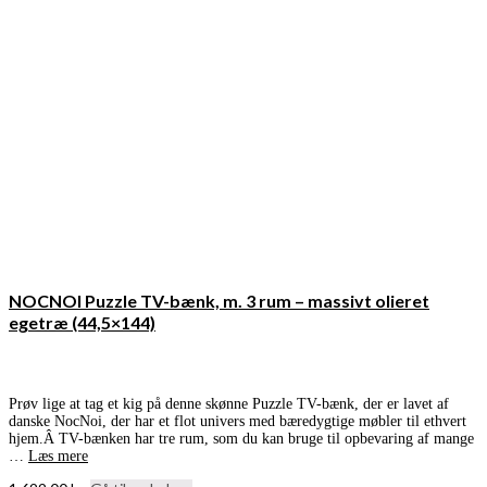
NOCNOI Puzzle TV-bænk, m. 3 rum – massivt olieret
egetræ (44,5×144)
Prøv lige at tag et kig på denne skønne Puzzle TV-bænk, der er lavet af
danske NocNoi, der har et flot univers med bæredygtige møbler til ethvert
hjem.Â TV-bænken har tre rum, som du kan bruge til opbevaring af mange
…
Læs mere