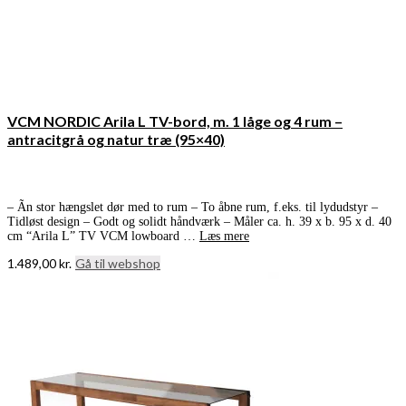
VCM NORDIC Arila L TV-bord, m. 1 låge og 4 rum –
antracitgrå og natur træ (95×40)
– Ãn stor hængslet dør med to rum – To åbne rum, f.eks. til lydudstyr –
Tidløst design – Godt og solidt håndværk – Måler ca. h. 39 x b. 95 x d. 40
cm “Arila L” TV VCM lowboard …
Læs mere
1.489,00
kr.
Gå til webshop