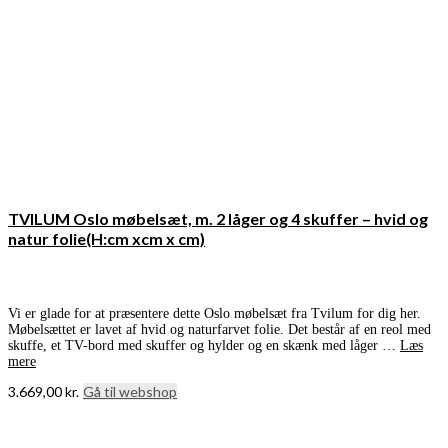
TVILUM Oslo møbelsæt, m. 2 låger og 4 skuffer – hvid og
natur folie(H:cm xcm x cm)
Vi er glade for at præsentere dette Oslo møbelsæt fra Tvilum for dig her.
Møbelsættet er lavet af hvid og naturfarvet folie. Det består af en reol med
skuffe, et TV-bord med skuffer og hylder og en skænk med låger …
Læs
mere
3.669,00
kr.
Gå til webshop