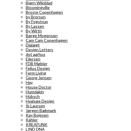
Bjørn Wiinblad
Bloomingville
Broste Copenhagen
by Brorson
By Fogstrup
By Lassen
By Wirth
Børge Mogensen
Cam Cam Copenhagen
Dialægt
Design Letters
dot aarhus
Eilersen
FDB Møbler
Felius Design
Ferm Living
Georg Jensen
Hay
House Doctor
Humdakin
Hübsch
Hvalsøe Design
Ib Laursen
Jørgen Bækmark
Kay Bojesen
Kähler
KREAFUNK
LIND DNA