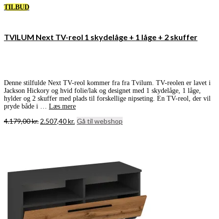
TILBUD
TVILUM Next TV-reol 1 skydelåge + 1 låge + 2 skuffer
Denne stilfulde Next TV-reol kommer fra fra Tvilum. TV-reolen er lavet i
Jackson Hickory og hvid folie/lak og designet med 1 skydelåge, 1 låge,
hylder og 2 skuffer med plads til forskellige nipseting. En TV-reol, der vil
pryde både i …
Læs mere
Den
Den
4.179,00
kr.
2.507,40
kr.
Gå til webshop
oprindelige
aktuelle
pris
pris
var:
er:
4.179,00 kr..
2.507,40 kr..