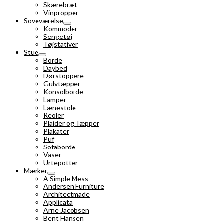
Skærebræt
Vinpropper
Soveværelse
Kommoder
Sengetøj
Tøjstativer
Stue
Borde
Daybed
Dørstoppere
Gulvtæpper
Konsolborde
Lamper
Lænestole
Reoler
Plaider og Tæpper
Plakater
Puf
Sofaborde
Vaser
Urtepotter
Mærker
A Simple Mess
Andersen Furniture
Architectmade
Applicata
Arne Jacobsen
Bent Hansen