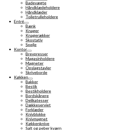
Badevægte
Håndklædeholdere
Håndklæder
Toiletrulleholdere
Entré
Bænk
Knager
Knagerækker
Skostativ
Spejle
Kontor
Brevpresser
Magasinholdere
Magneter
Opslagstavler
Skriveborde
Køkken
Bakker
Bestik
Bestikholdere
Bordskånere
Delikatesser
Dækkeserviet
Forklæder
Knivblokke
Knivmagnet
Køkkenknive
Salt og peber kværn