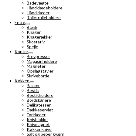
Badevægte
Håndklædeholdere
Håndklæder
Toiletrulleholdere
Entré
Bænk
Knager
Knagerækker
Skostativ
Spejle
Kontor
Brevpresser
Magasinholdere
Magneter
Opslagstavler
Skriveborde
Køkken
Bakker
Bestik
Bestikholdere
Bordskånere
Delikatesser
Dækkeserviet
Forklæder
Knivblokke
Knivmagnet
Køkkenknive
Salt og peber kværn