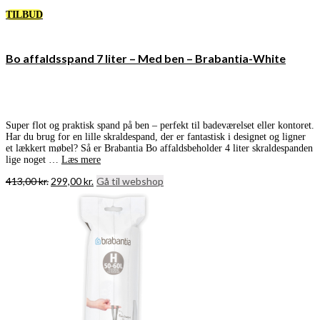
TILBUD
Bo affaldsspand 7 liter – Med ben – Brabantia-White
Super flot og praktisk spand på ben – perfekt til badeværelset eller kontoret.
Har du brug for en lille skraldespand, der er fantastisk i designet og ligner
et lækkert møbel? Så er Brabantia Bo affaldsbeholder 4 liter skraldespanden
lige noget …
Læs mere
Den
Den
413,00
kr.
299,00
kr.
Gå til webshop
oprindelige
aktuelle
pris
pris
var:
er:
413,00 kr..
299,00 kr..