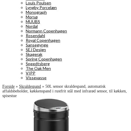
Louis Poulsen
Lyngby Porcelæn
Monograph
Morsø
MUUBS
Nordal
Normann Copenhagen
Rosendahl
Royal Copenhagen
Sansegynge
SEJ Design
Skagerak
Spring Copenhagen
Speedtsberg
The Oak Men
VIPP
Vissevasse
Forside
»
Skraldespand
»
50L sensor skraldespand, automatisk
affaldsbeholder, køkkenspand i rustfrit stål med infrarød sensor, til køkken,
spisestue