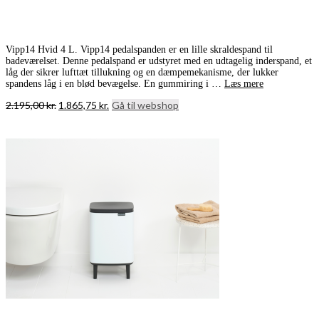
Vipp14 Hvid 4 L. Vipp14 pedalspanden er en lille skraldespand til
badeværelset. Denne pedalspand er udstyret med en udtagelig inderspand, et
låg der sikrer lufttæt tillukning og en dæmpemekanisme, der lukker
spandens låg i en blød bevægelse. En gummiring i …
Læs mere
Den
Den
2.195,00
kr.
1.865,75
kr.
Gå til webshop
oprindelige
aktuelle
pris
pris
var:
er:
2.195,00 kr..
1.865,75 kr..