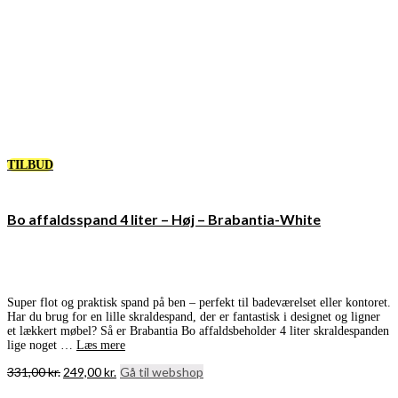
TILBUD
Bo affaldsspand 4 liter – Høj – Brabantia-White
Super flot og praktisk spand på ben – perfekt til badeværelset eller kontoret.
Har du brug for en lille skraldespand, der er fantastisk i designet og ligner
et lækkert møbel? Så er Brabantia Bo affaldsbeholder 4 liter skraldespanden
lige noget …
Læs mere
Den
Den
331,00
kr.
249,00
kr.
Gå til webshop
oprindelige
aktuelle