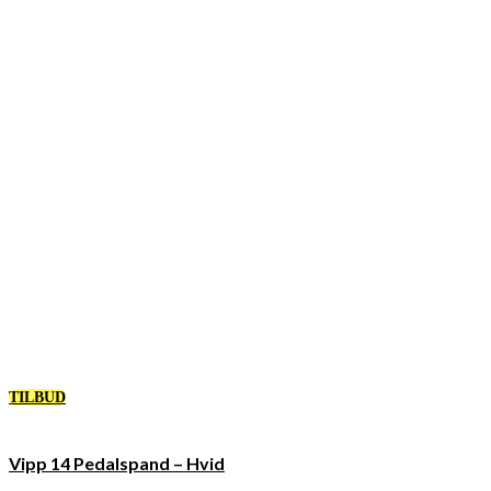
TILBUD
Vipp 14 Pedalspand – Hvid