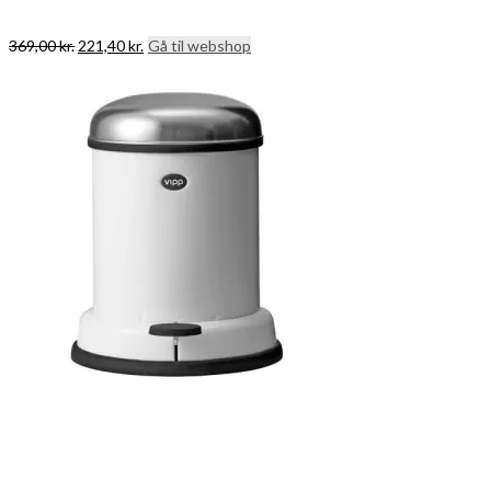
Den
Den
369,00
kr.
221,40
kr.
Gå til webshop
oprindelige
aktuelle
pris
pris
var:
er:
369,00 kr..
221,40 kr..