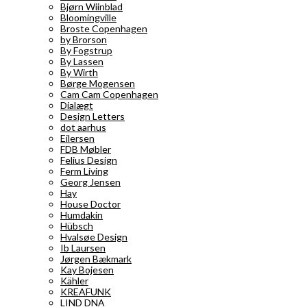
Bjørn Wiinblad
Bloomingville
Broste Copenhagen
by Brorson
By Fogstrup
By Lassen
By Wirth
Børge Mogensen
Cam Cam Copenhagen
Dialægt
Design Letters
dot aarhus
Eilersen
FDB Møbler
Felius Design
Ferm Living
Georg Jensen
Hay
House Doctor
Humdakin
Hübsch
Hvalsøe Design
Ib Laursen
Jørgen Bækmark
Kay Bojesen
Kähler
KREAFUNK
LIND DNA