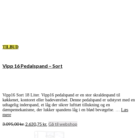
TILBUD
Vipp 16 Pedalspand – Sort
Vipp16 Sort 18 Liter. Vipp16 pedalspand er en stor skraldespand til
køkkenet, kontoret eller badeværelset. Denne pedalspand er udstyret med en
udtagelig inderspand, et låg der sikrer lufttæt tillukning og en
dæmpemekanisme, der lukker spandens låg i en blød bevægelse. …
Læs
mere
Den
Den
3.095,00
kr.
2.630,75
kr.
Gå til webshop
oprindelige
aktuelle
pris
pris