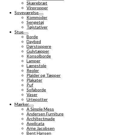
Skærebræt
Vinpropper
Soveværelse
Kommoder
Sengetøj
Tøjstativer
Stue
Borde
Daybed
Dørstoppere
Gulvtæpper
Konsolborde
Lamper
Lænestole
Reoler
Plaider og Tæpper
Plakater
Puf
Sofaborde
Vaser
Urtepotter
Mærker
A Simple Mess
Andersen Furniture
Architectmade
Applicata
Arne Jacobsen
Bent Hansen