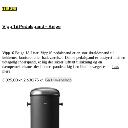
TILBUD
Vipp 16 Pedalspand – Beige
Vipp16 Beige 18 Liter. Vipp16 pedalspand er en stor skraldespand til
køkkenet, kontoret eller badeværelset. Denne pedalspand er udstyret med en
udtagelig inderspand, et låg der sikrer lufttæt tillukning og en
dæmpemekanisme, der lukker spandens låg i en blød bevægelse. …
Læs
mere
Den
Den
3.095,00
kr.
2.630,75
kr.
Gå til webshop
oprindelige
aktuelle
pris
pris
var:
er:
3.095,00 kr..
2.630,75 kr..