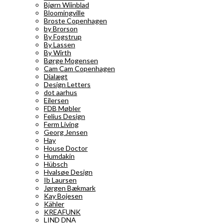
Bjørn Wiinblad
Bloomingville
Broste Copenhagen
by Brorson
By Fogstrup
By Lassen
By Wirth
Børge Mogensen
Cam Cam Copenhagen
Dialægt
Design Letters
dot aarhus
Eilersen
FDB Møbler
Felius Design
Ferm Living
Georg Jensen
Hay
House Doctor
Humdakin
Hübsch
Hvalsøe Design
Ib Laursen
Jørgen Bækmark
Kay Bojesen
Kähler
KREAFUNK
LIND DNA