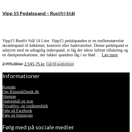
Vipp 15 Pedalspand – Rustfri Stål
Vipp15 Rustfri Stål 14 Liter. Vipp15 pedalspanden er en mellemstørrelse
skraldespand til køkkenet, kontoret eller badeværelset. Denne pedalspand er
udstyret med en udtagelig inderspand, et låg der sikrer lufttæt tillukning og
en dæmpemekanisme, der lukker spandens låg i en blød …
Læs mere
Den
Den
2.995,00
kr.
2.545,75
kr.
Gå til webshop
oprindelige
aktuelle
pris
pris
Informationer
var:
er:
2.995,00 kr..
2.545,75 kr..
Kontakt
Om KlassiskDansk.dk
Sitemap
Spørgsmål og svar
Privatlivs- og cookiepolitik
Følg på Facebook
Følg på Instagram
Følg med på sociale medier