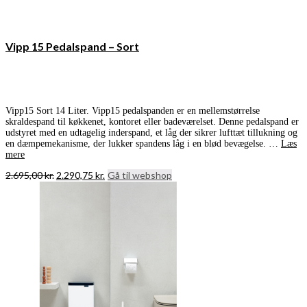
Vipp 15 Pedalspand – Sort
Vipp15 Sort 14 Liter. Vipp15 pedalspanden er en mellemstørrelse
skraldespand til køkkenet, kontoret eller badeværelset. Denne pedalspand er
udstyret med en udtagelig inderspand, et låg der sikrer lufttæt tillukning og
en dæmpemekanisme, der lukker spandens låg i en blød bevægelse. …
Læs
mere
Den
Den
2.695,00
kr.
2.290,75
kr.
Gå til webshop
oprindelige
aktuelle
pris
pris
var:
er:
2.695,00 kr..
2.290,75 kr..