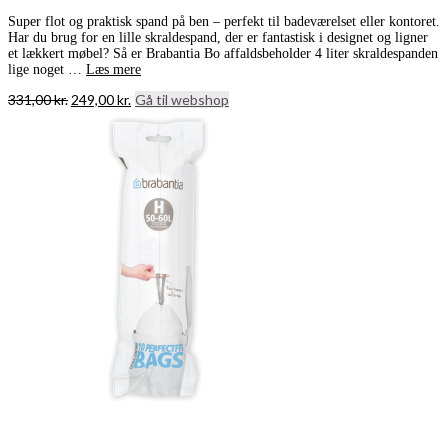
Super flot og praktisk spand på ben – perfekt til badeværelset eller kontoret.
Har du brug for en lille skraldespand, der er fantastisk i designet og ligner
et lækkert møbel? Så er Brabantia Bo affaldsbeholder 4 liter skraldespanden
lige noget …
Læs mere
Den
Den
331,00
kr.
249,00
kr.
Gå til webshop
oprindelige
aktuelle
pris
pris
var:
er:
331,00 kr..
249,00 kr..