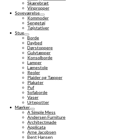
Skærebræt
Vinpropper
Soveværelse
Kommoder
Sengetøj
Tøjstativer
Stue
Borde
Daybed
Dørstoppere
Gulvtæpper
Konsolborde
Lamper
Lænestole
Reoler
Plaider og Tæpper
Plakater
Puf
Sofaborde
Vaser
Urtepotter
Mærker
A Simple Mess
Andersen Furniture
Architectmade
Applicata
Arne Jacobsen
Bent Hansen