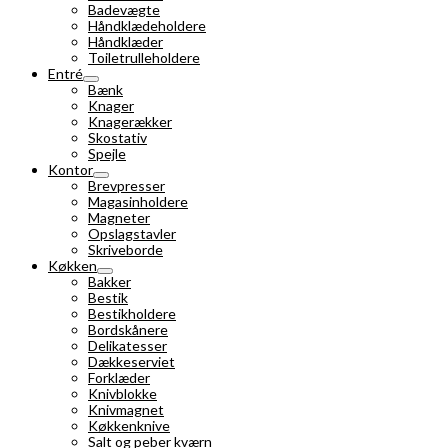
Badevægte
Håndklædeholdere
Håndklæder
Toiletrulleholdere
Entré
Bænk
Knager
Knagerækker
Skostativ
Spejle
Kontor
Brevpresser
Magasinholdere
Magneter
Opslagstavler
Skriveborde
Køkken
Bakker
Bestik
Bestikholdere
Bordskånere
Delikatesser
Dækkeserviet
Forklæder
Knivblokke
Knivmagnet
Køkkenknive
Salt og peber kværn