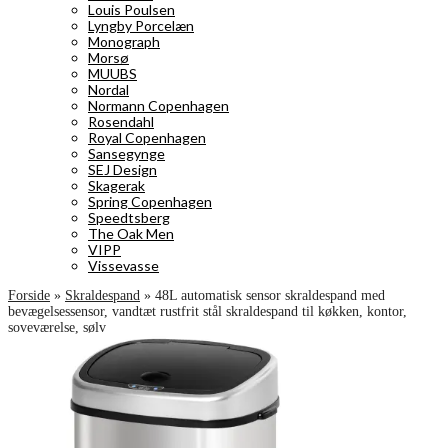
Louis Poulsen
Lyngby Porcelæn
Monograph
Morsø
MUUBS
Nordal
Normann Copenhagen
Rosendahl
Royal Copenhagen
Sansegynge
SEJ Design
Skagerak
Spring Copenhagen
Speedtsberg
The Oak Men
VIPP
Vissevasse
Forside
»
Skraldespand
»
48L automatisk sensor skraldespand med
bevægelsessensor, vandtæt rustfrit stål skraldespand til køkken, kontor,
soveværelse, sølv