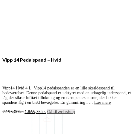
Vipp 14 Pedalspand – Hvid
Vipp14 Hvid 4 L. Vipp14 pedalspanden er en lille skraldespand til
badeværelset. Denne pedalspand er udstyret med en udtagelig inderspand, et
låg der sikrer lufttæt tillukning og en dæmpemekanisme, der lukker
spandens låg i en blød bevægelse. En gummiring i …
Læs mere
Den
Den
2.195,00
kr.
1.865,75
kr.
Gå til webshop
oprindelige
aktuelle
pris
pris
var:
er:
2.195,00 kr..
1.865,75 kr..