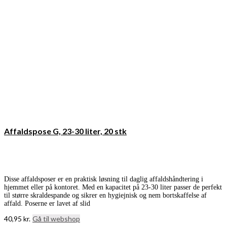
Affaldspose G, 23-30 liter, 20 stk
Disse affaldsposer er en praktisk løsning til daglig affaldshåndtering i
hjemmet eller på kontoret. Med en kapacitet på 23-30 liter passer de perfekt
til større skraldespande og sikrer en hygiejnisk og nem bortskaffelse af
affald. Poserne er lavet af slid
40,95
kr.
Gå til webshop