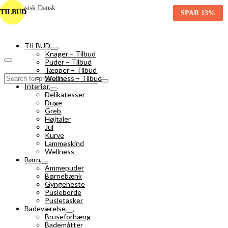
TILBUD
TILBUD
TILBUD
TILBUD
SPAR
SPAR
SPAR
SPAR
29%
59%
50%
13%
TILBUD
Knager – Tilbud
Puder – Tilbud
Tæpper – Tilbud
Search
Wellness – Tilbud
for:
Interiør
Delikatesser
Duge
Greb
Højtaler
Jul
Kurve
Lammeskind
Wellness
Børn
Ammepuder
Børnebænk
Gyngeheste
Pusleborde
Pusletasker
Badeværelse
Bruseforhæng
Bademåtter