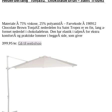
Nederdel lang “TonjaSZ” chokolade brun – Saint Tropez
Materiale:Â 75% viskose, 25% polyamidÂ – Farvekode:Â 190912
Chocolate Brown TonjaSZ nederdelen fra Saint Tropez er en fin, lang a-
formet nederdel i chokoladebrun. Den har elastik i taljenÂ for ekstra
komfortÂ og praktiske lommer i beggeÂ side, som giver
399,95
kr.
Gå til webshop