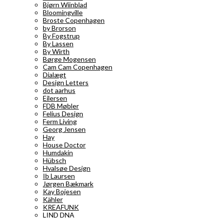
Bjørn Wiinblad
Bloomingville
Broste Copenhagen
by Brorson
By Fogstrup
By Lassen
By Wirth
Børge Mogensen
Cam Cam Copenhagen
Dialægt
Design Letters
dot aarhus
Eilersen
FDB Møbler
Felius Design
Ferm Living
Georg Jensen
Hay
House Doctor
Humdakin
Hübsch
Hvalsøe Design
Ib Laursen
Jørgen Bækmark
Kay Bojesen
Kähler
KREAFUNK
LIND DNA