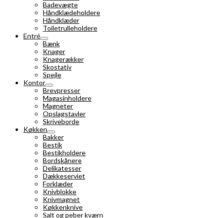
Badevægte
Håndklædeholdere
Håndklæder
Toiletrulleholdere
Entré
Bænk
Knager
Knagerækker
Skostativ
Spejle
Kontor
Brevpresser
Magasinholdere
Magneter
Opslagstavler
Skriveborde
Køkken
Bakker
Bestik
Bestikholdere
Bordskånere
Delikatesser
Dækkeserviet
Forklæder
Knivblokke
Knivmagnet
Køkkenknive
Salt og peber kværn