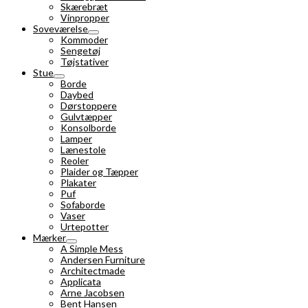
Skærebræt
Vinpropper
Soveværelse
Kommoder
Sengetøj
Tøjstativer
Stue
Borde
Daybed
Dørstoppere
Gulvtæpper
Konsolborde
Lamper
Lænestole
Reoler
Plaider og Tæpper
Plakater
Puf
Sofaborde
Vaser
Urtepotter
Mærker
A Simple Mess
Andersen Furniture
Architectmade
Applicata
Arne Jacobsen
Bent Hansen