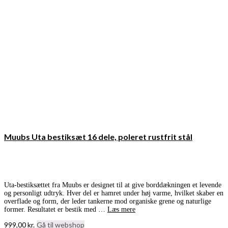
Muubs Uta bestiksæt 16 dele, poleret rustfrit stål
Uta-bestiksættet fra Muubs er designet til at give borddækningen et levende
og personligt udtryk. Hver del er hamret under høj varme, hvilket skaber en
overflade og form, der leder tankerne mod organiske grene og naturlige
former. Resultatet er bestik med …
Læs mere
999,00
kr.
Gå til webshop