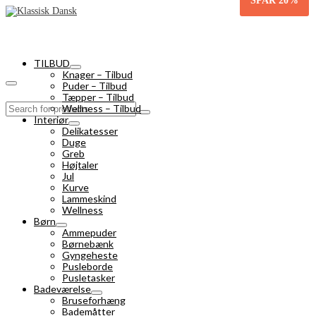
SPAR
20%
TILBUD
Knager – Tilbud
Puder – Tilbud
Tæpper – Tilbud
Search
Wellness – Tilbud
for:
Interiør
Delikatesser
Duge
Greb
Højtaler
Jul
Kurve
Lammeskind
Wellness
Børn
Ammepuder
Børnebænk
Gyngeheste
Pusleborde
Pusletasker
Badeværelse
Bruseforhæng
Bademåtter