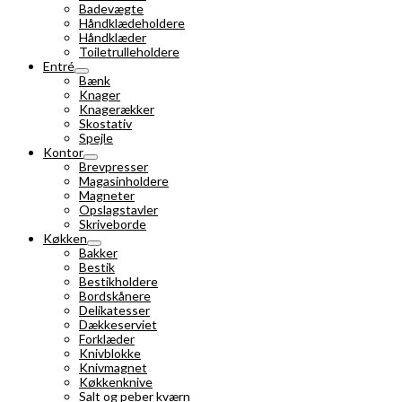
Badevægte
Håndklædeholdere
Håndklæder
Toiletrulleholdere
Entré
Bænk
Knager
Knagerækker
Skostativ
Spejle
Kontor
Brevpresser
Magasinholdere
Magneter
Opslagstavler
Skriveborde
Køkken
Bakker
Bestik
Bestikholdere
Bordskånere
Delikatesser
Dækkeserviet
Forklæder
Knivblokke
Knivmagnet
Køkkenknive
Salt og peber kværn