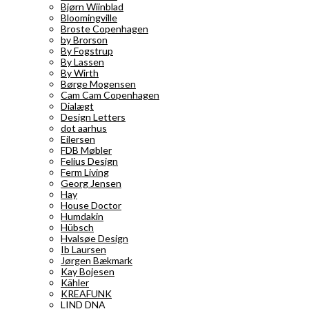
Bjørn Wiinblad
Bloomingville
Broste Copenhagen
by Brorson
By Fogstrup
By Lassen
By Wirth
Børge Mogensen
Cam Cam Copenhagen
Dialægt
Design Letters
dot aarhus
Eilersen
FDB Møbler
Felius Design
Ferm Living
Georg Jensen
Hay
House Doctor
Humdakin
Hübsch
Hvalsøe Design
Ib Laursen
Jørgen Bækmark
Kay Bojesen
Kähler
KREAFUNK
LIND DNA