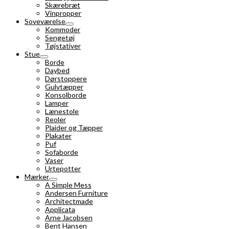
Skærebræt
Vinpropper
Soveværelse
Kommoder
Sengetøj
Tøjstativer
Stue
Borde
Daybed
Dørstoppere
Gulvtæpper
Konsolborde
Lamper
Lænestole
Reoler
Plaider og Tæpper
Plakater
Puf
Sofaborde
Vaser
Urtepotter
Mærker
A Simple Mess
Andersen Furniture
Architectmade
Applicata
Arne Jacobsen
Bent Hansen