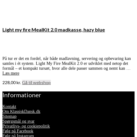
Light my fire MealKit 2.0 madkasse, hazy blue
På tur er det en fordel, når både madlavning, servering og opbevaring kan
samles i ét system. Light My Fire MealKit 2.0 er udviklet med netop det
formål – et kompakt tursæt, hvor alle dele passer sammen og nemt kan …
Læs mere
228,00
kr.
Gå til webshop
Informationer
Kontakt
Om KlassiskDansk.dk
Sitemap
Spørgsmål og svar
Privatlivs- og cookiepolitik
Følg på Facebook
Følg på Instagram