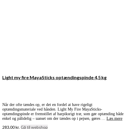
Light my fire MayaSticks optændingspinde 4,5 kg
Når der ofte tændes op, er det en fordel at have rigeligt
optændingsmateriale ved hånden. Light My Fire MayaSticks-
optændingspinde er fremstillet af harpiksrigt træ, som gør optænding både
enkel og pålidelig – uanset om der tændes op i pejsen, gøres …
Læs mere
283,00
kr.
Gå til webshop