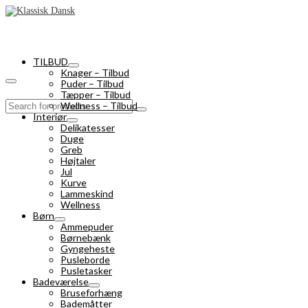
TILBUD
Knager – Tilbud
Puder – Tilbud
Tæpper – Tilbud
Search
Wellness – Tilbud
for:
Interiør
Delikatesser
Duge
Greb
Højtaler
Jul
Kurve
Lammeskind
Wellness
Børn
Ammepuder
Børnebænk
Gyngeheste
Pusleborde
Pusletasker
Badeværelse
Bruseforhæng
Bademåtter