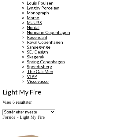
Louis Poulsen
Lyngby Porcelæn
Monograph
Morsø
MUUBS
Nordal
Normann Copenhagen
Rosendahl
Royal Copenhagen
Sansegynge
SEJ Design
Skagerak
Spring Copenhagen
Speedtsberg
The Oak Men
VIPP
Vissevasse
Light My Fire
Sorteret
Viser 6 resultater
efter
seneste
Forside
»
Light My Fire