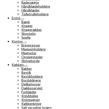
Badevægte
Håndklædeholdere
Håndklæder
Toiletrulleholdere
Entré
Bænk
Knager
Knagerækker
Skostativ
Spejle
Kontor
Brevpresser
Magasinholdere
Magneter
Opslagstavler
Skriveborde
Køkken
Bakker
Bestik
Bestikholdere
Bordskånere
Delikatesser
Dækkeserviet
Forklæder
Knivblokke
Knivmagnet
Køkkenknive
Salt og peber kværn