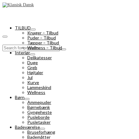
TILBUD
Knager – Tilbud
Puder – Tilbud
Tæpper – Tilbud
Search
Wellness – Tilbud
for:
Interiør
Delikatesser
Duge
Greb
Højtaler
Jul
Kurve
Lammeskind
Wellness
Børn
Ammepuder
Børnebænk
Gyngeheste
Pusleborde
Pusletasker
Badeværelse
Bruseforhæng
Bademåtter