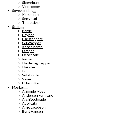
Skærebræt
Vinpropper
Soveværelse
Kommoder
Sengetøj
Tøjstativer
Stue
Borde
Daybed
Dørstoppere
Gulvtæpper
Konsolborde
Lamper
Lænestole
Reoler
Plaider og Tæpper
Plakater
Puf
Sofaborde
Vaser
Urtepotter
Mærker
A Simple Mess
Andersen Furniture
Architectmade
Applicata
Arne Jacobsen
Bent Hansen