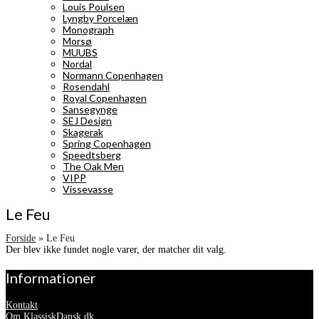
Louis Poulsen
Lyngby Porcelæn
Monograph
Morsø
MUUBS
Nordal
Normann Copenhagen
Rosendahl
Royal Copenhagen
Sansegynge
SEJ Design
Skagerak
Spring Copenhagen
Speedtsberg
The Oak Men
VIPP
Vissevasse
Le Feu
Forside
»
Le Feu
Der blev ikke fundet nogle varer, der matcher dit valg.
Informationer
Kontakt
Om KlassiskDansk.dk